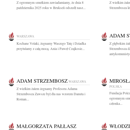
Z ogromnym smutkiem zawiadamiamy, że dnia 8
Z wielkim żal
października 2025 roku w Brukseli odszedł nasz...
Strzembosza k
ADAM S
WARSZAWA
Kochane Volaki, żegnamy Waszego Tatę i Dziadka
Z głębokim ża
przytulamy z całą mocą. Ania i Paweł Czajkosie...
Strzembosza dz
antykomunistyc
ADAM STRZEMBOSZ
MIROSŁ
WARSZAWA
POLSKA
Z wielkim żalem żegnamy Profesora Adama
Fundacja Polcu
Strzembosza Zawsze był dla nas wzorem Danuta i
ogromnym smu
Roman...
członka...
MAŁGORZATA PAŁŁASZ
WŁODZI