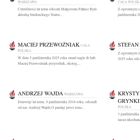
WARSZAWA
CAŁA POLSK
Czterdzieści lat temu odeszła Małgorzata Pałłasz Była
Z ogromnym sm
aktorką Studenckiego Teatru...
października 2
MACIEJ PRZEWOŹNIAK
STEFAN
CAŁA
POLSKA
Z ogromnym ża
W dniu 5 października 2025 roku zmarł nagle dr hab.
2025 roku odsz
Maciej Przewoźniak przyrodnik, ekolog,...
ANDRZEJ WAJDA
KRYSTY
WARSZAWA
GRYNKI
Dziewięć lat temu, 9 października 2016 roku, odszedł
POLSKA
od nas Andrzej Wajda O pamięć prosi żona...
3 października
nasza ukochan