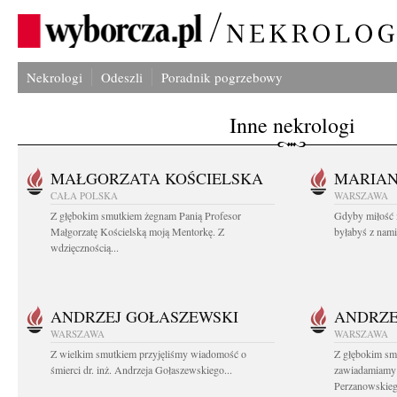
Nekrologi
Odeszli
Poradnik pogrzebowy
Inne nekrologi
MAŁGORZATA KOŚCIELSKA
MARIA
CAŁA POLSKA
WARSZAWA
Z głębokim smutkiem żegnam Panią Profesor
Gdyby miłość 
Małgorzatę Kościelską moją Mentorkę. Z
byłabyś z nami 
wdzięcznością...
ANDRZEJ GOŁASZEWSKI
ANDRZE
WARSZAWA
WARSZAWA
Z wielkim smutkiem przyjęliśmy wiadomość o
Z głębokim sm
śmierci dr. inż. Andrzeja Gołaszewskiego...
zawiadamiamy o
Perzanowskieg