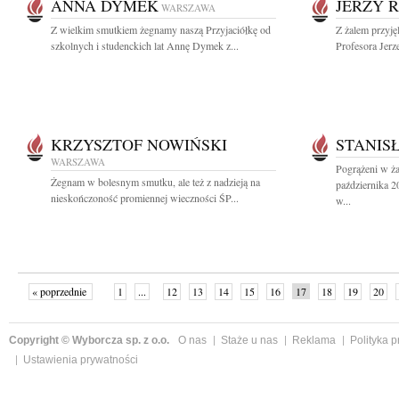
ANNA DYMEK
JERZY R
WARSZAWA
Z wielkim smutkiem żegnamy naszą Przyjaciółkę od
Z żalem przyję
szkolnych i studenckich lat Annę Dymek z...
Profesora Jerz
KRZYSZTOF NOWIŃSKI
STANIS
WARSZAWA
Pogrążeni w ża
Żegnam w bolesnym smutku, ale też z nadzieją na
października 
nieskończoność promiennej wieczności ŚP...
w...
« poprzednie
1
...
12
13
14
15
16
17
18
19
20
»
Copyright © Wyborcza sp. z o.o.
O nas
Staże u nas
Reklama
Polityka 
Ustawienia prywatności