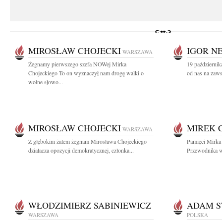
MIROSŁAW CHOJECKI
IGOR N
WARSZAWA
Żegnamy pierwszego szefa NOWej Mirka
19 października
Chojeckiego To on wyznaczył nam drogę walki o
od nas na zaws
wolne słowo...
MIROSŁAW CHOJECKI
MIREK 
WARSZAWA
Z głębokim żalem żegnam Mirosława Chojeckiego
Pamięci Mirka 
działacza opozycji demokratycznej, członka...
Przewodnika w
WŁODZIMIERZ SABINIEWICZ
ADAM S
WARSZAWA
POLSKA