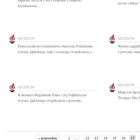
mądrość serca /Ps 90/ Cezaremu Urbanowi
na nas czekać.
Dyrektorowi...
SZCZECIN
SZCZECIN
Panu Leszkowi Guździołowi Staroście Polickiemu
Wyrazy najgłę
wyrazy głębokiego żalu i szczerego współczucia z...
z powodu śmier
SZCZECIN
SZCZECIN
Małgosiu łączy
Koleżance Magdalenie Palus i Jej Najbliższym
Twojego Taty 
wyrazy głębokiego współczucia z powodu...
« poprzednie
1
...
12
13
14
15
16
17