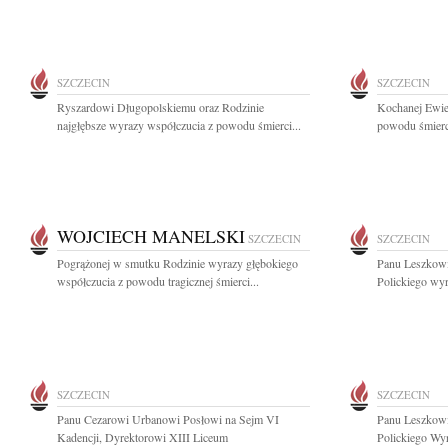
SZCZECIN
SZCZECIN
Ryszardowi Długopolskiemu oraz Rodzinie
Kochanej Ewie
najgłębsze wyrazy współczucia z powodu śmierci...
powodu śmierci
WOJCIECH MANELSKI
SZCZECIN
SZCZECIN
Pogrążonej w smutku Rodzinie wyrazy głębokiego
Panu Leszkowi
współczucia z powodu tragicznej śmierci...
Polickiego wyr
SZCZECIN
SZCZECIN
Panu Cezarowi Urbanowi Posłowi na Sejm VI
Panu Leszkowi
Kadencji, Dyrektorowi XIII Liceum
Polickiego Wyr