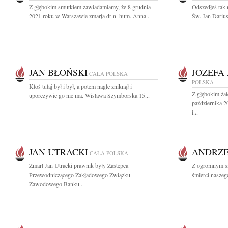
Z głębokim smutkiem zawiadamiamy, że 8 grudnia
Odszedłeś tak 
2021 roku w Warszawie zmarła dr n. hum. Anna...
Św. Jan Darius
JAN BŁOŃSKI
JOZEFA
CAŁA POLSKA
POLSKA
Ktoś tutaj był i był, a potem nagle zniknął i
Z głębokim ża
uporczywie go nie ma. Wisława Szymborska 15...
października 
i...
JAN UTRACKI
ANDRZE
CAŁA POLSKA
Zmarł Jan Utracki prawnik były Zastępca
Z ogromnym s
Przewodniczącego Zakładowego Związku
śmierci naszego
Zawodowego Banku...