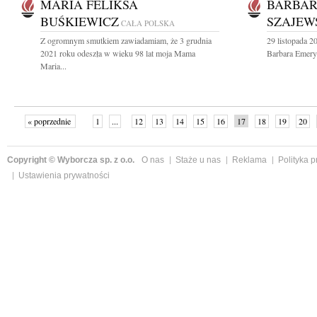
MARIA FELIKSA
BARBAR
BUŚKIEWICZ
SZAJEW
CAŁA POLSKA
Z ogromnym smutkiem zawiadamiam, że 3 grudnia
29 listopada 2
2021 roku odeszła w wieku 98 lat moja Mama
Barbara Emeryk
Maria...
« poprzednie
1
...
12
13
14
15
16
17
18
19
20
»
Copyright © Wyborcza sp. z o.o.
O nas
Staże u nas
Reklama
Polityka 
Ustawienia prywatności