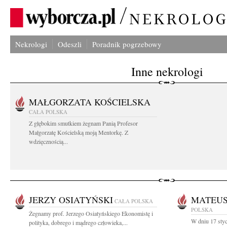
Nekrologi
Odeszli
Poradnik pogrzebowy
Inne nekrologi
MAŁGORZATA KOŚCIELSKA
CAŁA POLSKA
Z głębokim smutkiem żegnam Panią Profesor
Małgorzatę Kościelską moją Mentorkę. Z
wdzięcznością...
JERZY OSIATYŃSKI
MATEUS
CAŁA POLSKA
POLSKA
Żegnamy prof. Jerzego Osiatyńskiego Ekonomistę i
W dniu 17 styc
polityka, dobrego i mądrego człowieka,...