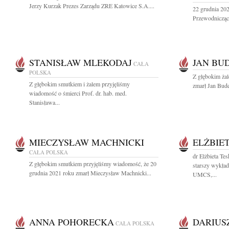
Jerzy Kurzak Prezes Zarządu ZRE Katowice S.A....
22 grudnia 202
Przewodnicząc
STANISŁAW MLEKODAJ
JAN BU
CAŁA
POLSKA
Z głębokim ża
Z głębokim smutkiem i żalem przyjęliśmy
zmarł Jan Bude
wiadomość o śmierci Prof. dr. hab. med.
Stanisława...
MIECZYSŁAW MACHNICKI
ELŻBIE
CAŁA POLSKA
dr Elżbieta T
Z głębokim smutkiem przyjęliśmy wiadomość, że 20
starszy wykła
grudnia 2021 roku zmarł Mieczysław Machnicki...
UMCS,...
ANNA POHORECKA
DARIUS
CAŁA POLSKA