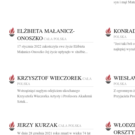
syn i mąż Mate
ELŻBIETA MAŁANICZ-
KONRAD
ONOSZKO
POLSKA
CAŁA POLSKA
"Jest taki ból
17 stycznia 2022 zakończyła swe życie Elżbieta
najlepiej wyraż
Małanicz-Onoszko Jej życie upłynęło w służbie...
KRZYSZTOF WIECZOREK
WIESŁA
CAŁA
POLSKA
POLSKA
Wstrząśnięci nagłym odejściem ukochanego
Z ogromnym ża
Krzysztofa Wieczorka Artysty i Profesora Akademii
Przyjaciela Pr
Sztuk...
JERZY KURZAK
WŁODZI
CAŁA POLSKA
ORSZTY
W dniu 28 grudnia 2021 roku zmarł w wieku 74 lat