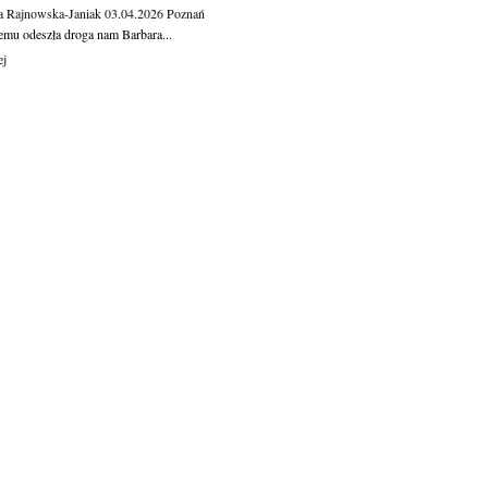
a Rajnowska-Janiak
03.04.2026
Poznań
temu odeszła droga nam Barbara...
ej