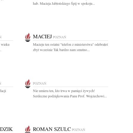
hab. Macieja Jabłońskiego Śpij w spokoju...
MACIEJ
Ń
POZNAŃ
w wieku
Macieju ten ostatni "telefon z ministerstwa" odebrałeś
.
zbyt wcześnie Tak bardzo nam smutno...
Ń
POZNAŃ
acji
Nie umiera ten, kto trwa w pamięci żywych!
Serdeczne podziękowania Panu Prof. Wojciechowi...
DZIK
ROMAN SZULC
POZNAŃ