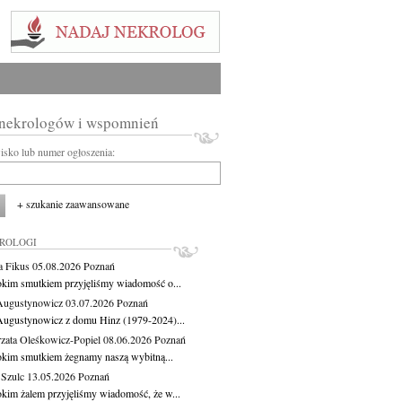
 nekrologów i wspomnień
wisko lub numer ogłoszenia:
+ szukanie zaawansowane
KROLOGI
a Fikus
05.08.2026
Poznań
okim smutkiem przyjęliśmy wiadomość o...
Augustynowicz
03.07.2026
Poznań
Augustynowicz z domu Hinz (1979-2024)...
zata Oleśkowicz-Popiel
08.06.2026
Poznań
okim smutkiem żegnamy naszą wybitną...
 Szulc
13.05.2026
Poznań
okim żalem przyjęliśmy wiadomość, że w...