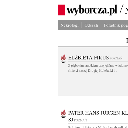
Nekrologi
Odeszli
Poradnik po
ELŻBIETA FIKUS
POZNAŃ
Z głębokim smutkiem przyjęliśmy wiadomo
śmierci naszej Drogiej Koleżanki i...
PATER HANS JÜRGEN KL
SJ
POZNAŃ
Rok temu 1 listopada 2016 roku odszedł od 