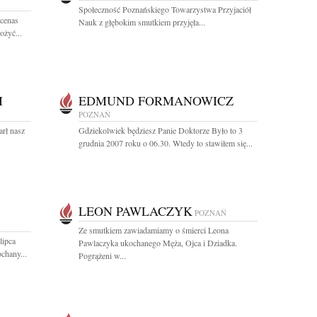
Społeczność Poznańskiego Towarzystwa Przyjaciół
ecenas
Nauk z głębokim smutkiem przyjęła...
ożyć...
I
EDMUND FORMANOWICZ
POZNAŃ
rł nasz
Gdziekolwiek będziesz Panie Doktorze Było to 3
grudnia 2007 roku o 06.30. Wtedy to stawiłem się...
LEON PAWLACZYK
1
POZNAŃ
Ze smutkiem zawiadamiamy o śmierci Leona
lipca
Pawlaczyka ukochanego Męża, Ojca i Dziadka.
chany...
Pogrążeni w...