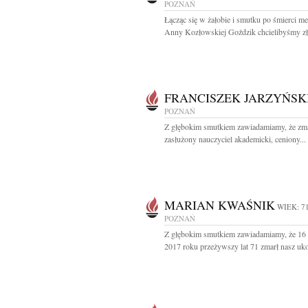
POZNAŃ
Łącząc się w żałobie i smutku po śmierci m
Anny Kozłowskiej Goździk chcielibyśmy zł
FRANCISZEK JARZYŃSK
POZNAŃ
Z głębokim smutkiem zawiadamiamy, że zma
zasłużony nauczyciel akademicki, ceniony...
MARIAN KWAŚNIK
WIEK: 7
POZNAŃ
Z głębokim smutkiem zawiadamiamy, że 16 
2017 roku przeżywszy lat 71 zmarł nasz uko