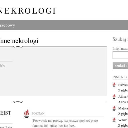
grzebowy
Inne nekrologi
Szukaj
Imię i naz
ść o
INNE NE
Elżbiet
Z głęb
Alina 
Alina 
Małgor
EIST
POZNAŃ
Z głęb
Witold
"Pozwólcie mi, proszę, raz jeszcze spojrzeć przez
Z głęb
okno na 103. ulicę- bez łez, bez...
nas Pater