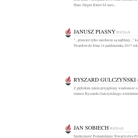
Hans Jürgen Kleist SJ nasz...
JANUSZ PIASNY
POZNAŃ
"...przecież tylko nieobecni są najbliżej..." k
Twardowski Dnia 14 października 2017 roku
RYSZARD GULCZYŃSKI
Z głębokim żalem przyjęliśmy wiadomość o 
śmierci Ryszarda Gulczyńskiego wieloletnie
JAN SOBIECH
POZNAŃ
Społeczność Poznańskiego Towarzystwa Prz