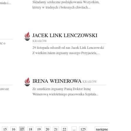
Składamy serdeczne podziękowania Wszystkim,
ała i...
którzy w trudnych i bolesnych chwilach...
JACEK LINK LENCZOWSKI
KRAKÓW
ść o
29 listopada odszedł od nas Jacek Link Lenczowski
Z wielkim żalem żegnamy naszego Przyjaciela,...
IRENA WEINEROWA
KRAKÓW
zawsze
Ze smutkiem żegnamy Panią Doktor Irenę
.
Weinerową wieloletniego pracownika Szpitala...
15
16
17
18
19
20
21
22
...
125
następne