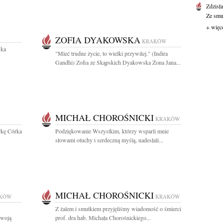
Zdzisł
Ze smut
+ więc
ZOFIA DYAKOWSKA
KRAKÓW
ska
"Mieć trudne życie, to wielki przywilej." (Indira
Gandhi) Zofia ze Skąpskich Dyakowska Żona Jana...
MICHAŁ CHOROŚNICKI
KRAKÓW
rkę Córka
Podziękowanie Wszystkim, którzy wsparli mnie
słowami otuchy i serdeczną myślą, nadesłali...
MICHAŁ CHOROŚNICKI
KÓW
KRAKÓW
Z żalem i smutkiem przyjęliśmy wiadomość o śmierci
swoją
prof. dra hab. Michała Chorośnickiego...