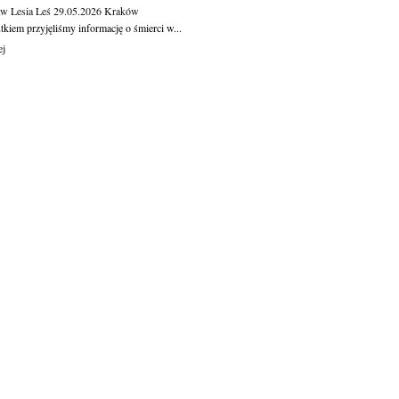
aw Lesia Leś
29.05.2026
Kraków
kiem przyjęliśmy informację o śmierci w...
ej