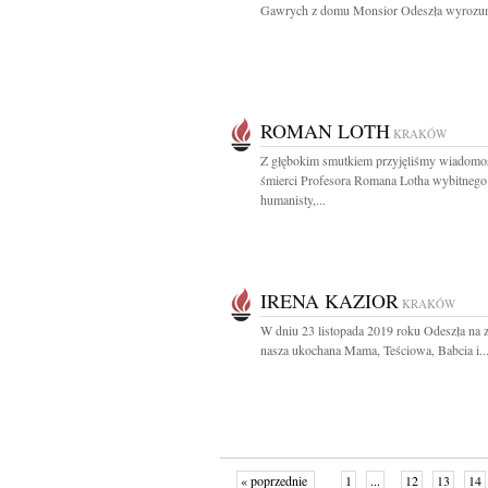
Gawrych z domu Monsior Odeszła wyrozumi
ROMAN LOTH
KRAKÓW
Z głębokim smutkiem przyjęliśmy wiadomo
śmierci Profesora Romana Lotha wybitnego
humanisty,...
IRENA KAZIOR
KRAKÓW
W dniu 23 listopada 2019 roku Odeszła na 
nasza ukochana Mama, Teściowa, Babcia i..
« poprzednie
1
...
12
13
14