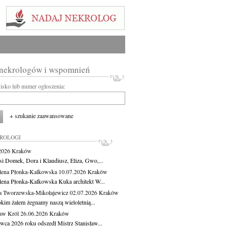
 nekrologów i wspomnień
wisko lub numer ogłoszenia:
+ szukanie zaawansowane
KROLOGI
.2026
Kraków
si Domek, Dora i Klaudiusz, Eliza, Gwo,...
ena Płonka-Kalkowska
10.07.2026
Kraków
ena Płonka-Kalkowska Kuka architekt W...
a Tworzewska-Mikołajewicz
02.07.2026
Kraków
okim żalem żegnamy naszą wieloletnią...
ław Król
26.06.2026
Kraków
rwca 2026 roku odszedł Mistrz Stanisław...