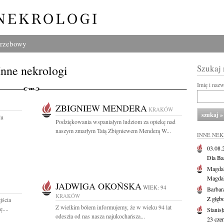
grzebowy
Inne nekrologi
Szukaj
Imię i naz
ZBIGNIEW MENDERA
KRAKÓW
du
Podziękowania wspaniałym ludziom za opiekę nad
naszym zmarłym Tatą Zbigniewem Menderą W...
INNE NE
03.08
Dla Ba
Magdal
Magdal
JADWIGA OKOŃSKA
WIEK: 94
Barbar
KRAKÓW
Z głęb
jścia
Z wielkim bólem informujemy, że w wieku 94 lat
....
Stanis
odeszła od nas nasza najukochańsza...
23 cze