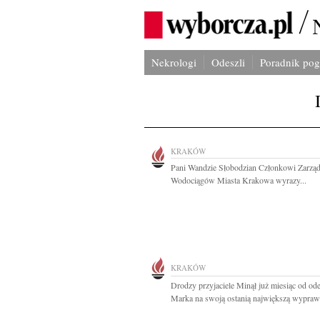
Nekrologi
Odeszli
Poradnik po
KRAKÓW
Pani Wandzie Słobodzian Członkowi Zarzą
Wodociągów Miasta Krakowa wyrazy...
KRAKÓW
Drodzy przyjaciele Minął już miesiąc od ode
Marka na swoją ostanią największą wyprawę