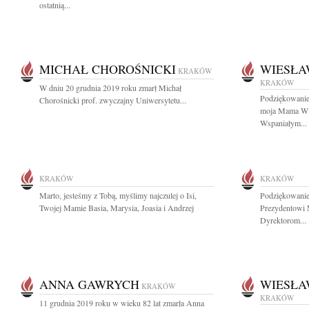
ostatnią...
MICHAŁ CHOROŚNICKI
WIESŁA
KRAKÓW
KRAKÓW
W dniu 20 grudnia 2019 roku zmarł Michał
Podziękowanie
Chorośnicki prof. zwyczajny Uniwersytetu...
moja Mama Wi
Wspaniałym...
KRAKÓW
KRAKÓW
Marto, jesteśmy z Tobą, myślimy najczulej o Isi,
Podziękowanie
Twojej Mamie Basia, Marysia, Joasia i Andrzej
Prezydentowi 
Dyrektorom...
ANNA GAWRYCH
WIESŁA
KRAKÓW
KRAKÓW
11 grudnia 2019 roku w wieku 82 lat zmarła Anna