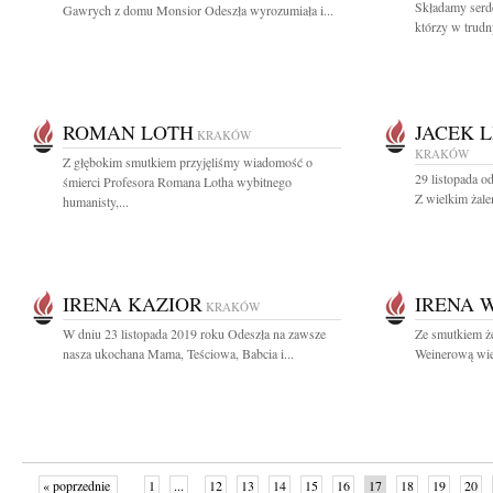
Składamy serd
Gawrych z domu Monsior Odeszła wyrozumiała i...
którzy w trudn
ROMAN LOTH
JACEK 
KRAKÓW
KRAKÓW
Z głębokim smutkiem przyjęliśmy wiadomość o
29 listopada o
śmierci Profesora Romana Lotha wybitnego
Z wielkim żale
humanisty,...
IRENA KAZIOR
IRENA 
KRAKÓW
W dniu 23 listopada 2019 roku Odeszła na zawsze
Ze smutkiem ż
nasza ukochana Mama, Teściowa, Babcia i...
Weinerową wiel
« poprzednie
1
...
12
13
14
15
16
17
18
19
20