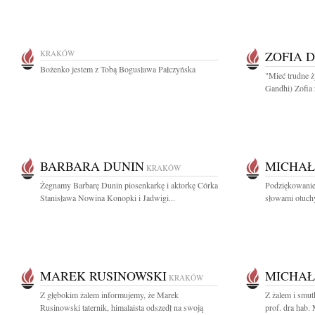
KRAKÓW
ZOFIA 
Bożenko jestem z Tobą Bogusława Pałczyńska
"Mieć trudne ży
Gandhi) Zofia
BARBARA DUNIN
MICHAŁ
KRAKÓW
Żegnamy Barbarę Dunin piosenkarkę i aktorkę Córka
Podziękowanie
Stanisława Nowina Konopki i Jadwigi...
słowami otuchy 
MAREK RUSINOWSKI
MICHAŁ
KRAKÓW
Z głębokim żalem informujemy, że Marek
Z żalem i smut
Rusinowski taternik, himalaista odszedł na swoją
prof. dra hab.