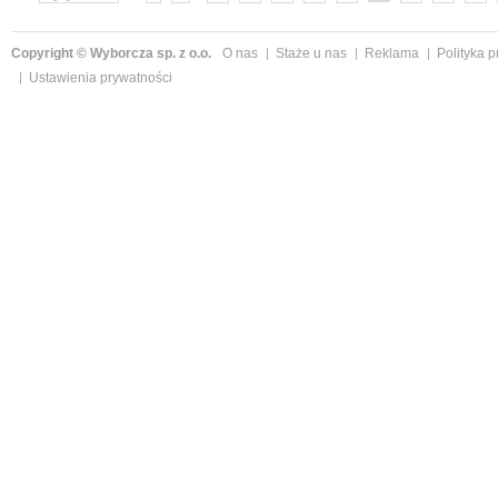
»
Copyright © Wyborcza sp. z o.o.
O nas
Staże u nas
Reklama
Polityka 
Ustawienia prywatności