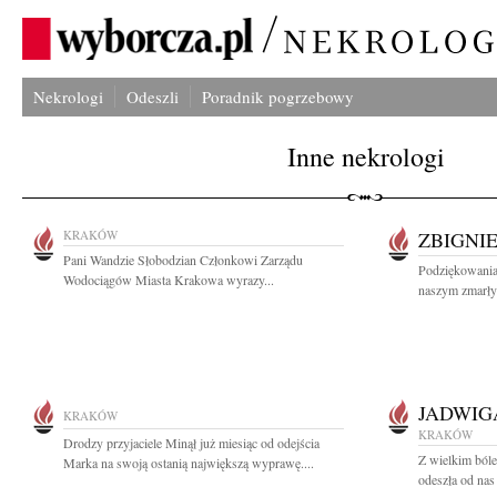
Nekrologi
Odeszli
Poradnik pogrzebowy
Inne nekrologi
KRAKÓW
ZBIGNI
Pani Wandzie Słobodzian Członkowi Zarządu
Podziękowania
Wodociągów Miasta Krakowa wyrazy...
naszym zmarły
JADWIG
KRAKÓW
KRAKÓW
Drodzy przyjaciele Minął już miesiąc od odejścia
Z wielkim bóle
Marka na swoją ostanią największą wyprawę....
odeszła od nas