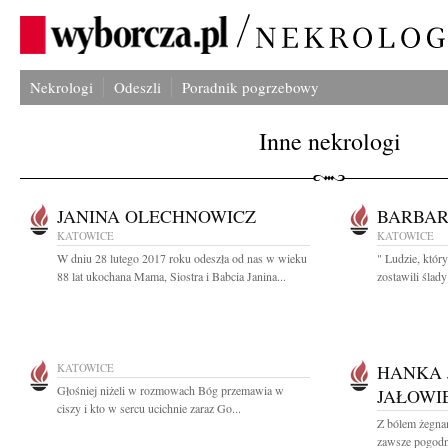
Nekrologi
Odeszli
Poradnik pogrzebowy
Inne nekrologi
JANINA OLECHNOWICZ
BARBAR
KATOWICE
KATOWICE
W dniu 28 lutego 2017 roku odeszła od nas w wieku
" Ludzie, któr
88 lat ukochana Mama, Siostra i Babcia Janina...
zostawili ślady
KATOWICE
HANKA 
Głośniej niżeli w rozmowach Bóg przemawia w
JAŁOWI
ciszy i kto w sercu ucichnie zaraz Go...
Z bólem żegna
zawsze pogodną