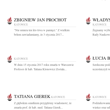
ZBIGNIEW JAN PROCHOT
WŁADYS
KATOWICE
KATOWICE
"Nie umiera ten kto trwa w pamięci." Z wielkim
Żegnamy wybit
bólem zawiadamiamy, że 3 stycznia 2017...
Rady Naukowej 
ŁUCJA 
KATOWICE
W dniu 15 stycznia 2017 roku zmarła w Warszawie
Serdeczne pod
Profesor dr hab. Tatiana Klonowicz Została...
uczestniczyli w
TATIANA GIEREK
KATOWICE
KATOWICE
Z głębokim smutkiem przyjęliśmy wiadomość, że
Podziekowanie 
zmarła prof. dr hab. med. Tatiana Gierek...
wieńce oraz ud