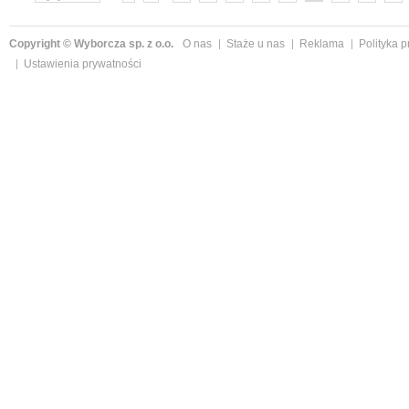
»
Copyright © Wyborcza sp. z o.o.
O nas
Staże u nas
Reklama
Polityka 
Ustawienia prywatności