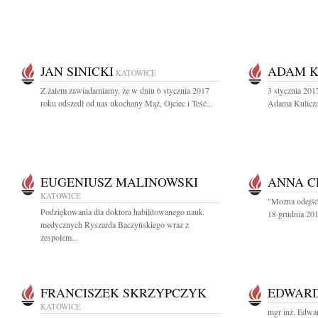
JAN SINICKI
ADAM K
KATOWICE
Z żalem zawiadamiamy, że w dniu 6 stycznia 2017
3 stycznia 2017
roku odszedł od nas ukochany Mąż, Ojciec i Teść...
Adama Kulicza
EUGENIUSZ MALINOWSKI
ANNA C
KATOWICE
"Można odejść 
Podziękowania dla doktora habilitowanego nauk
18 grudnia 201
medycznych Ryszarda Baczyńskiego wraz z
zespołem...
FRANCISZEK SKRZYPCZYK
EDWARD
KATOWICE
mgr inż. Edwa