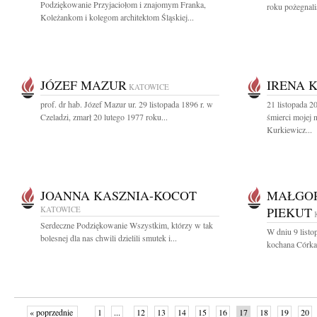
Podziękowanie Przyjaciołom i znajomym Franka,
roku pożegnali
Koleżankom i kolegom architektom Śląskiej...
JÓZEF MAZUR
IRENA 
KATOWICE
prof. dr hab. Józef Mazur ur. 29 listopada 1896 r. w
21 listopada 2
Czeladzi, zmarł 20 lutego 1977 roku...
śmierci mojej
Kurkiewicz...
JOANNA KASZNIA-KOCOT
MAŁGOR
KATOWICE
PIEKUT
Serdeczne Podziękowanie Wszystkim, którzy w tak
W dniu 9 listo
bolesnej dla nas chwili dzielili smutek i...
kochana Córka,
« poprzednie
1
...
12
13
14
15
16
17
18
19
20