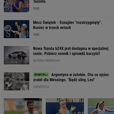
Toronto
TENIS
Mecz Świątek - Sznajder "rozstrzygnięty".
Koniec w trzech setach
TENIS
Nowa Toyota bZ4X jest dostępna w specjalnej
cenie. Pobierz cennik i sprawdź korzyść!
MATERIAŁ PROMOCYJNY
Argentyna w żałobie. Oto co ojciec
zrobił dla Messiego. "Bądź silny, Leo"
SUBSKRYPCJA