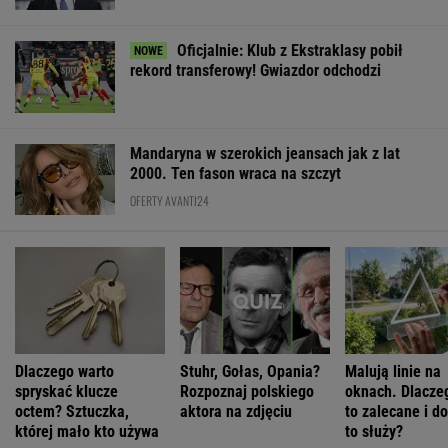
Oficjalnie: Klub z Ekstraklasy pobił
rekord transferowy! Gwiazdor odchodzi
Mandaryna w szerokich jeansach jak z lat
2000. Ten fason wraca na szczyt
OFERTY AVANTI24
Dlaczego warto
Stuhr, Gołas, Opania?
Malują linie na
spryskać klucze
Rozpoznaj polskiego
oknach. Dlaczeg
octem? Sztuczka,
aktora na zdjęciu
to zalecane i d
której mało kto używa
to służy?