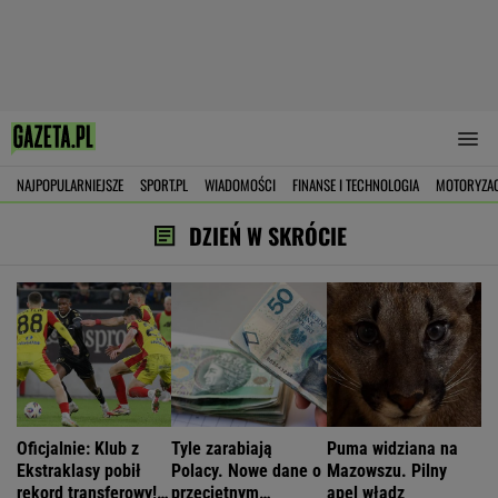
NAJPOPULARNIEJSZE
SPORT.PL
WIADOMOŚCI
FINANSE I TECHNOLOGIA
MOTORYZA
DZIEŃ W SKRÓCIE
Oficjalnie: Klub z
Tyle zarabiają
Puma widziana na
Ekstraklasy pobił
Polacy. Nowe dane o
Mazowszu. Pilny
rekord transferowy!
przeciętnym
apel władz