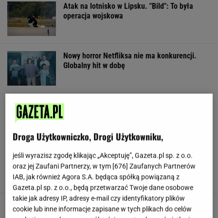
Atak na lotnisko w Lipsku. "Bild": To była
operacja wojskowa
Nowy horror Netfliksa nie ma konkurencji.
Globalny hit w dobę
Popularny napój wycofany ze sprzedaży.
"Piekący, gorzkawy smak"
Droga Użytkowniczko, Drogi Użytkowniku,
Czarnecki zawieszony w PiS. "Zrobi
jeśli wyrazisz zgodę klikając „Akceptuję”, Gazeta.pl sp. z o.o.
wszystko, żeby wrócić do Brukseli"
oraz jej Zaufani Partnerzy, w tym [
676
] Zaufanych Partnerów
IAB, jak również Agora S.A. będąca spółką powiązaną z
SUBSKRYPCJA
Gazeta.pl sp. z o.o., będą przetwarzać Twoje dane osobowe
takie jak adresy IP, adresy e-mail czy identyfikatory plików
Wachowicz ujawnia prawdę o
cookie lub inne informacje zapisane w tych plikach do celów
prowadzeniu restauracji. Z tym się boryka