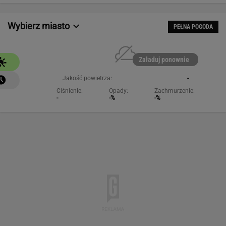
Wybierz miasto
PEŁNA POGODA
Załaduj ponownie
Jakość powietrza:
-
Ciśnienie:
Opady:
Zachmurzenie:
-
-%
-%