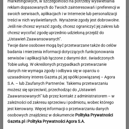
marketingowych, w szczególności na potrzeby wyświetlania
Z. KWASEK,
reklam dopasowanych do Twoich zainteresowań i preferencji w
M. WOLNIAK
swoich serwisach, aplikacjach i w Internecie lub personalizacji
treści w nich wyświetlanych. Wyrażenie zgody jest dobrowolne.
Jeśli nie chcesz wyrazić zgody, chcesz ograniczyć jej zakres lub
chcesz wycofać zgodę uprzednio udzieloną przejdź do
„Ustawień Zaawansowanych”.
Twoje dane osobowe mogą być przetwarzane także do celów
badania i mierzenia informacji dotyczących funkcjonowania
serwisów i aplikacji lub łączone z danymi dot. świadczonych
Tobie usług. W określonych przypadkach przetwarzanie
danych nie wymaga zgody i odbywa się w oparciu o
uzasadniony interes Gazeta.pl, jej spółki powiązanej – Agora
S.A. – lub Zaufanych Partnerów. Takiemu przetwarzaniu
możesz się sprzeciwić, przechodząc do „Ustawień
Zaawansowanych” lub przez kontakt z administratorem – w
zależności od zakresu sprzeciwu i podmiotu, wobec którego
jest kierowany. Więcej informacji o przetwarzaniu danych
osobowych znajdziesz w dokumencie
Polityka Prywatności
Gazeta.pl
i
Polityka Prywatności Agora S.A.
Szokujące nagranie z Tatr. "Rodzice, którzy