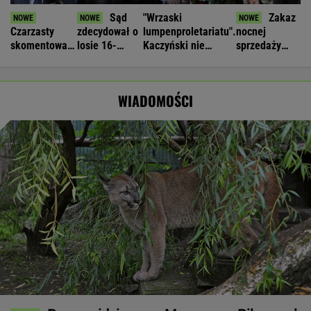
Sąd
"Wrzaski
Zakaz
Czarzasty
zdecydował o
lumpenproletariatu".
nocnej
skomentował
losie 16-
Kaczyński nie
sprzedaży
nastroje
latków, którzy
wytrzymał na
alkoholu.
antyukraińskie
napadli 17-
miesięcznicy
Posłanka:
w Polsce
latka
Jest
WIADOMOŚCI
ponadpartyjna
zgoda