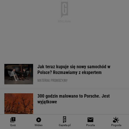
Jak teraz kupuje się nowy samochód w
Polsce? Rozmawiamy z ekspertem
MATERIAŁ PROMOCYJNY
300 godzin malowano to Porsche. Jest
wyjątkowe
Radar wykrył lawinę wykroczeń. W 40 minut
Quiz
Wideo
Gazeta.pl
Poczta
Pogoda