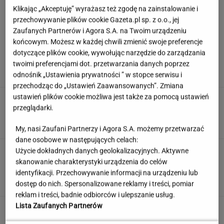
zwariowali"
Klikając „Akceptuję” wyrażasz też zgodę na zainstalowanie i
przechowywanie plików cookie Gazeta.pl sp. z o.o., jej
Zaufanych Partnerów i Agora S.A. na Twoim urządzeniu
końcowym. Możesz w każdej chwili zmienić swoje preferencje
Argentyna w żałobie. Oto co ojciec
dotyczące plików cookie, wywołując narzędzie do zarządzania
zrobił dla Messiego. "Bądź silny, Leo"
twoimi preferencjami dot. przetwarzania danych poprzez
SUBSKRYPCJA
odnośnik „Ustawienia prywatności ” w stopce serwisu i
przechodząc do „Ustawień Zaawansowanych”. Zmiana
ustawień plików cookie możliwa jest także za pomocą ustawień
Potężny quiz geograficzny dla wytrwałych. Kto
przeglądarki.
dotrze chociaż do połowy?
My, nasi Zaufani Partnerzy i Agora S.A. możemy przetwarzać
dane osobowe w następujących celach:
Second home nad morzem zyskuje na
Użycie dokładnych danych geolokalizacyjnych. Aktywne
popularności. Coraz więcej osób wybiera ten
skanowanie charakterystyki urządzenia do celów
model inwestowania
identyfikacji. Przechowywanie informacji na urządzeniu lub
dostęp do nich. Spersonalizowane reklamy i treści, pomiar
MATERIAŁ PROMOCYJNY
reklam i treści, badnie odbiorców i ulepszanie usług.
Lista Zaufanych Partnerów
Pensje lekarzy. Specjalista
hematolog dostał podwyżkę, ale zarabia mniej