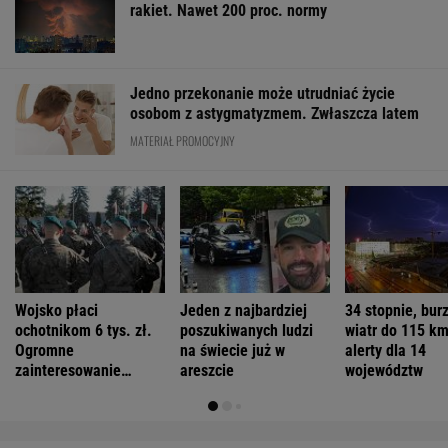
rakiet. Nawet 200 proc. normy
Jedno przekonanie może utrudniać życie
osobom z astygmatyzmem. Zwłaszcza latem
MATERIAŁ PROMOCYJNY
Wojsko płaci
Jeden z najbardziej
34 stopnie, burz
ochotnikom 6 tys. zł.
poszukiwanych ludzi
wiatr do 115 km
Ogromne
na świecie już w
alerty dla 14
zainteresowanie
areszcie
województw
programem