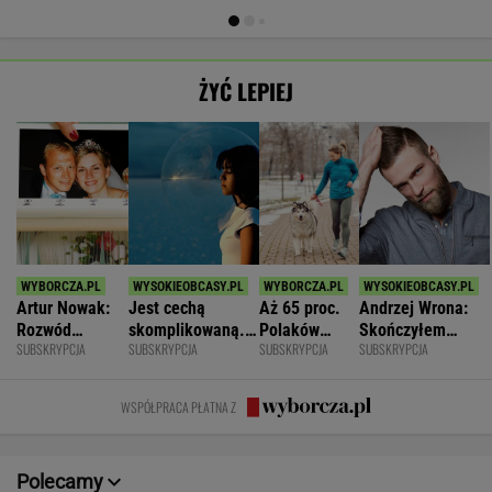
ŻYĆ LEPIEJ
Artur Nowak:
Jest cechą
Aż 65 proc.
Andrzej Wrona:
Rozwód
skomplikowaną.
Polaków
Skończyłem
SUBSKRYPCJA
SUBSKRYPCJA
SUBSKRYPCJA
SUBSKRYPCJA
odsłania dużo
Sprawia, że silniej
odczuwa
karierę, bo
więcej niż
przeżywamy stres
ruchowstręt.
chciałem być
prawda o
Nie ćwiczy w
fajnym mężem i
WSPÓŁPRACA PŁATNA Z
współmałżonku
ogóle
ojcem
Polecamy