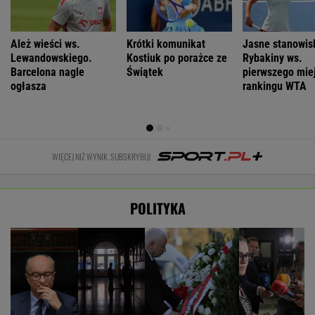
Ależ wieści ws.
Krótki komunikat
Jasne stanowis
Lewandowskiego.
Kostiuk po porażce ze
Rybakiny ws.
Barcelona nagle
Świątek
pierwszego mie
ogłasza
rankingu WTA
WIĘCEJ NIŻ WYNIK. SUBSKRYBUJ
POLITYKA