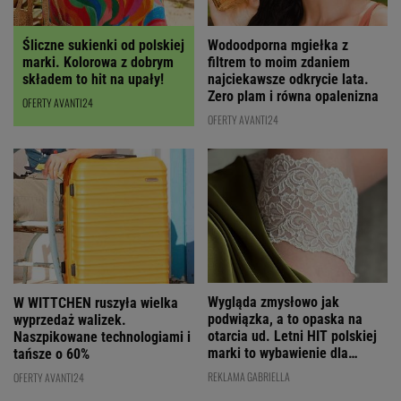
Wodoodporna mgiełka z
Śliczne sukienki od polskiej
filtrem to moim zdaniem
marki. Kolorowa z dobrym
najciekawsze odkrycie lata.
składem to hit na upały!
Zero plam i równa opalenizna
OFERTY AVANTI24
OFERTY AVANTI24
Wygląda zmysłowo jak
W WITTCHEN ruszyła wielka
podwiązka, a to opaska na
wyprzedaż walizek.
otarcia ud. Letni HIT polskiej
Naszpikowane technologiami i
marki to wybawienie dla
tańsze o 60%
kobiet!
REKLAMA GABRIELLA
OFERTY AVANTI24