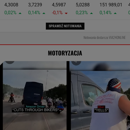
4,3008
3,7239
4,5987
5,0288
151 989,01
0,02%
0,14%
-0,1%
0,23%
0,14%
SPRAWDŹ NOTOWANIA
Notowania dostarcza VIA24ONLINE
MOTORYZACJA