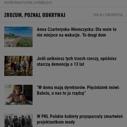
WSPÓŁPRACA PŁATNA Z WYBORCZA.PL
ZROZUM, POZNAJ, ODKRYWAJ
SEKCJA Z SUBSKRYPCJĄ
Anna Czartoryska-Niemczycka: Dla mnie to
nie miejsce na wakacje. To drugi dom
Jeśli unikniesz tych trzech rzeczy, opóźnisz
starczą demencję o 13 lat
"W domu mają dyrektorów. Pięciolatek mówi:
Babciu, u nas to ja rządzę"
W PRL Polskie kobiety przysparzały zmartwień
projektantkom mody