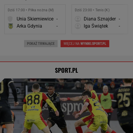
Dziś 17:00 • Piłka nożna (M)
Dziś 23:00 • Tenis (K)
Unia Skierniewice
-
Diana Sznajder
-
Arka Gdynia
-
Iga Świątek
-
POKAŻ TRWAJĄCE
WIĘCEJ NA
WYNIKI.SPORT.PL
SPORT.PL