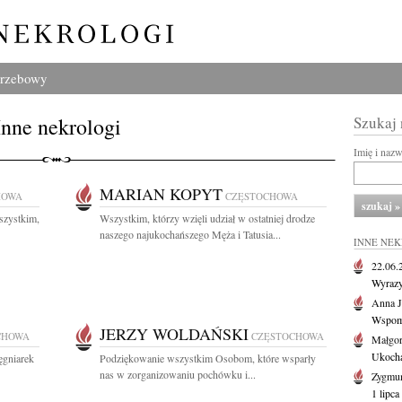
grzebowy
Inne nekrologi
Szukaj
Imię i naz
MARIAN KOPYT
HOWA
CZĘSTOCHOWA
szystkim,
Wszystkim, którzy wzięli udział w ostatniej drodze
naszego najukochańszego Męża i Tatusia...
INNE NE
22.06
Wyrazy
Anna J
Wspomn
JERZY WOLDAŃSKI
CHOWA
CZĘSTOCHOWA
Małgor
Ukochan
ęgniarek
Podziękowanie wszystkim Osobom, które wsparły
nas w zorganizowaniu pochówku i...
Zygmun
1 lipca