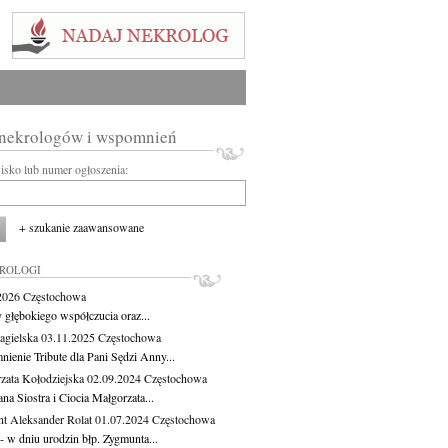
 nekrologów i wspomnień
wisko lub numer ogłoszenia:
+ szukanie zaawansowane
KROLOGI
.2026
Częstochowa
 głębokiego współczucia oraz...
agielska
03.11.2025
Częstochowa
ienie Tribute dla Pani Sędzi Anny...
zata Kołodziejska
02.09.2024
Częstochowa
a Siostra i Ciocia Małgorzata...
t Aleksander Rolat
01.07.2024
Częstochowa
 - w dniu urodzin błp. Zygmunta...