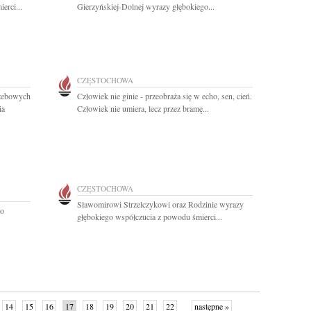
erci...
Gierzyńskiej-Dolnej wyrazy głębokiego...
CZĘSTOCHOWA
rzebowych
Człowiek nie ginie - przeobraża się w echo, sen, cień.
ia
Człowiek nie umiera, lecz przez bramę...
CZĘSTOCHOWA
Sławomirowi Strzelczykowi oraz Rodzinie wyrazy
 o
głębokiego współczucia z powodu śmierci...
14
15
16
17
18
19
20
21
22
następne »