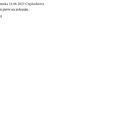
omska
14.06.2023
Częstochowa
 pierw­sza po­ka­za­ła...
ej