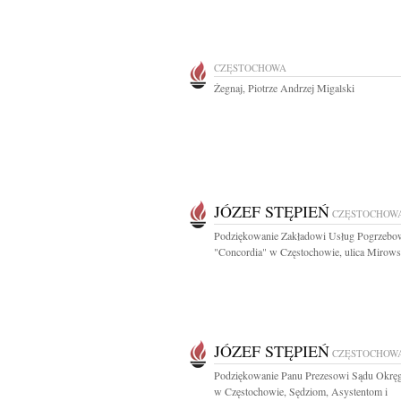
CZĘSTOCHOWA
Żegnaj, Piotrze Andrzej Migalski
JÓZEF STĘPIEŃ
CZĘSTOCHOW
Podziękowanie Zakładowi Usług Pogrzebo
"Concordia" w Częstochowie, ulica Mirowska
JÓZEF STĘPIEŃ
CZĘSTOCHOW
Podziękowanie Panu Prezesowi Sądu Okr
w Częstochowie, Sędziom, Asystentom i