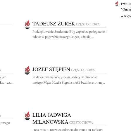
Ewa T
"Ona mi
+ więc
TADEUSZ ŻUREK
CZĘSTOCHOWA
Podziękowanie Serdeczne Bóg zapłać za pożegnanie i
udział w pogrzebie naszego Męża, Tatusia,...
JÓZEF STĘPIEŃ
A
CZĘSTOCHOWA
wych
Podziękowanie Wszystkim, którzy w chorobie
, - za...
mojego Męża Józefa Stępnia nieśli bezinteresowną...
LILIA JADWIGA
A
MILANOWSKA
ęgowego
CZĘSTOCHOWA
Dziś mija 2. rocznica odejścia do Pana Lili Jadwigi