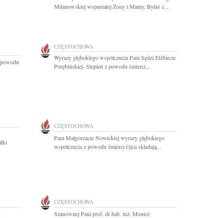
Milanowskiej wspaniałej Żony i Mamy. Byłaś z...
CZĘSTOCHOWA
Wyrazy głębokiego współczucia Pani Sędzi Elżbiecie
z powodu
Porębińskiej- Stepień z powodu śmierci...
CZĘSTOCHOWA
Pani Małgorzacie Nowickiej wyrazy głębokiego
łki
współczucia z powodu śmierci Ojca składają...
CZĘSTOCHOWA
u
Szanownej Pani prof. dr hab. inż. Monice