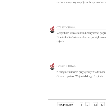
serdeczne wyrazy współczucia z powodu śmi
CZĘSTOCHOWA
Wszystkim Uczestnikom uroczystości pog
Dominika Koćwina serdeczne podziękowan
składa...
CZĘSTOCHOWA
Z dużym smutkiem przyjęliśmy wiadomość
Ofiarach pożaru Wojewódzkiego Szpitala...
« poprzednie
1
...
12
13