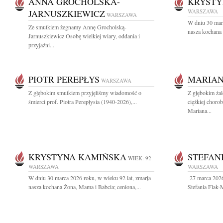
ANNA GROCHOLSKA-
KRYSTY
JARNUSZKIEWICZ
WARSZAWA
WARSZAWA
W dniu 30 marc
Ze smutkiem żegnamy Annę Grocholską-
nasza kochana 
Jarnuszkiewicz Osobę wielkiej wiary, oddania i
przyjaźni...
PIOTR PEREPŁYS
MARIA
WARSZAWA
Z głębokim smutkiem przyjęliśmy wiadomość o
Z głębokim ża
śmierci prof. Piotra Perepłysia (1940-2026),...
ciężkiej choro
Mariana...
KRYSTYNA KAMIŃSKA
STEFAN
WIEK: 92
WARSZAWA
WARSZAWA
W dniu 30 marca 2026 roku, w wieku 92 lat, zmarła
27 marca 2026
nasza kochana Żona, Mama i Babcia; ceniona,...
Stefania Flak-