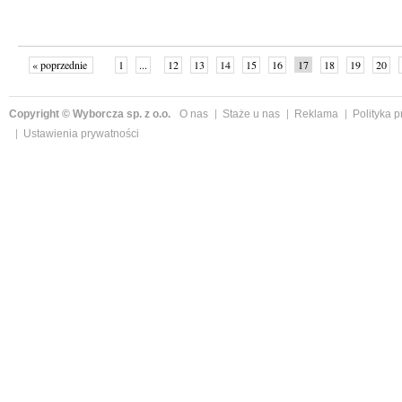
« poprzednie
1
...
12
13
14
15
16
17
18
19
20
»
Copyright © Wyborcza sp. z o.o.
O nas
Staże u nas
Reklama
Polityka 
Ustawienia prywatności