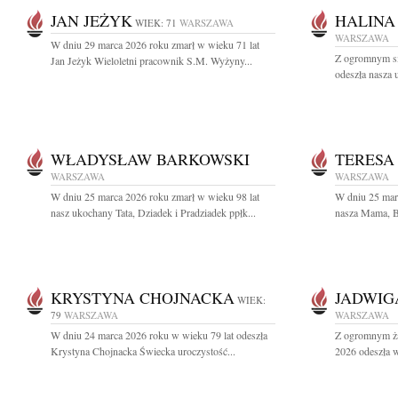
JAN JEŻYK
HALINA
WIEK: 71
WARSZAWA
WARSZAWA
W dniu 29 marca 2026 roku zmarł w wieku 71 lat
Z ogromnym sm
Jan Jeżyk Wieloletni pracownik S.M. Wyżyny...
odeszła nasza
WŁADYSŁAW BARKOWSKI
TERESA
WARSZAWA
WARSZAWA
W dniu 25 marca 2026 roku zmarł w wieku 98 lat
W dniu 25 mar
nasz ukochany Tata, Dziadek i Pradziadek ppłk...
nasza Mama, Ba
KRYSTYNA CHOJNACKA
JADWIG
WIEK:
79
WARSZAWA
WARSZAWA
W dniu 24 marca 2026 roku w wieku 79 lat odeszła
Z ogromnym ża
Krystyna Chojnacka Świecka uroczystość...
2026 odeszła w