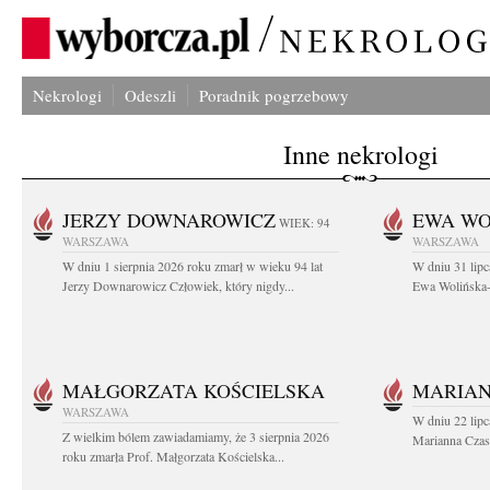
Nekrologi
Odeszli
Poradnik pogrzebowy
Inne nekrologi
JERZY DOWNAROWICZ
EWA WO
WIEK: 94
WARSZAWA
WARSZAWA
W dniu 1 sierpnia 2026 roku zmarł w wieku 94 lat
W dniu 31 lipc
Jerzy Downarowicz Człowiek, który nigdy...
Ewa Wolińska-W
MAŁGORZATA KOŚCIELSKA
MARIAN
WARSZAWA
W dniu 22 lipc
Z wielkim bólem zawiadamiamy, że 3 sierpnia 2026
Marianna Czas
roku zmarła Prof. Małgorzata Kościelska...