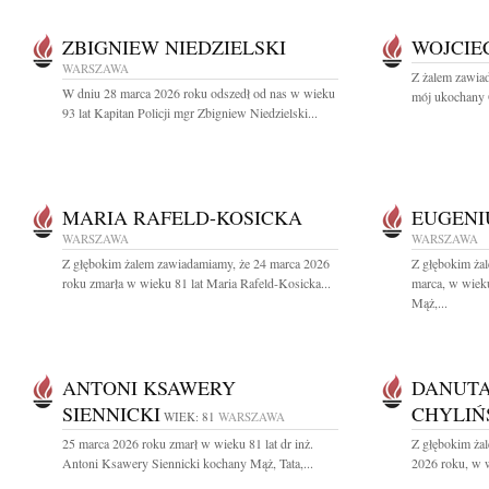
ZBIGNIEW NIEDZIELSKI
WOJCIE
WARSZAWA
Z żalem zawia
W dniu 28 marca 2026 roku odszedł od nas w wieku
mój ukochany O
93 lat Kapitan Policji mgr Zbigniew Niedzielski...
MARIA RAFELD-KOSICKA
EUGENI
WARSZAWA
WARSZAWA
Z głębokim żalem zawiadamiamy, że 24 marca 2026
Z głębokim ża
roku zmarła w wieku 81 lat Maria Rafeld-Kosicka...
marca, w wiek
Mąż,...
ANTONI KSAWERY
DANUTA
SIENNICKI
CHYLIŃ
WIEK: 81
WARSZAWA
25 marca 2026 roku zmarł w wieku 81 lat dr inż.
Z głębokim żal
Antoni Ksawery Siennicki kochany Mąż, Tata,...
2026 roku, w w