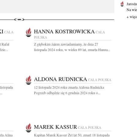
Jarosł
Na wie
+ więc
I
HANNA KOSTROWICKA
CAŁA
CAŁA
POLSKA
ł Rafał
Z głębokim żalem zawiadamiamy, że dnia 27
zie...
listopada 2024 roku, w wieku 89 lat, zmarła Hanna...
ALDONA RUDNICKA
CAŁA POLSKA
listopada
12 listopada 2024 roku zmarła Aldona Rudnicka
..
Pogrzeb odbędzie się 6 grudnia 2024 roku o...
MAREK KASSUR
CAŁA POLSKA
rła Alina
Kapitan Marek Kassur Żył lat 50, zmarł 18 listopada