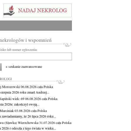
 nekrologów i wspomnień
wisko lub numer ogłoszenia:
+ szukanie zaawansowane
KROLOGI
j Morozowski
06.08.2026
cała Polska
sierpnia 2026 roku zmarł Andrzej...
 Sapiński
wiek: 69
06.08.2026
cała Polska
nia 2026r. zakończył swoją...
 Marciniak
03.08.2026
cała Polska
m zawiadamiamy, że 26 lipca 2026 roku...
wa (Sławka) Wierzchowska
31.07.2026
cała Polska
a 2026 r odeszła z tego świata w wieku...