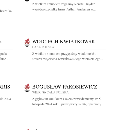
Z wielkim smutkiem żegnamy Renatę Hayder
współzałożycielkę firmy Arthur Andersen w...
ziernika
WOJCIECH KWIATKOWSKI
A
CAŁA POLSKA
opada
Z wielkim smutkiem przyjęliśmy wiadomość o
tor...
śmierci Wojciecha Kwiatkowskiego wieloletniego...
RRIS
BOGUSŁAW PAKOSIEWICZ
WIEK: 86
CAŁA POLSKA
ada 2024
Z głębokim smutkiem i żalem zawiadamiamy, że 5
..
listopada 2024 roku, przeżywszy lat 86, opatrzony...