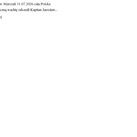
aw Marszall
31.07.2026
cała Polska
czną wachtę odszedł Kapitan Jarosław...
ej