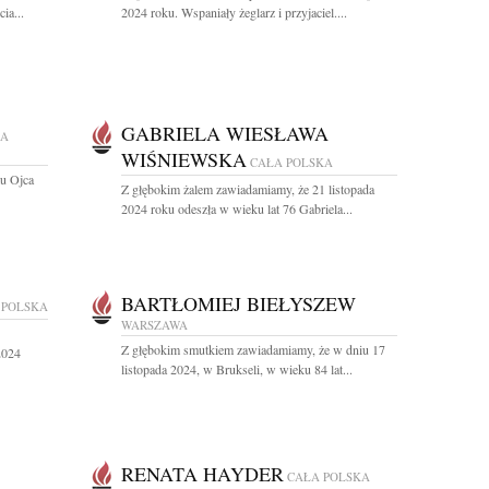
ia...
2024 roku. Wspaniały żeglarz i przyjaciel....
GABRIELA WIESŁAWA
ŁA
WIŚNIEWSKA
CAŁA POLSKA
mu Ojca
Z głębokim żalem zawiadamiamy, że 21 listopada
2024 roku odeszła w wieku lat 76 Gabriela...
BARTŁOMIEJ BIEŁYSZEW
 POLSKA
WARSZAWA
Z głębokim smutkiem zawiadamiamy, że w dniu 17
2024
listopada 2024, w Brukseli, w wieku 84 lat...
RENATA HAYDER
CAŁA POLSKA