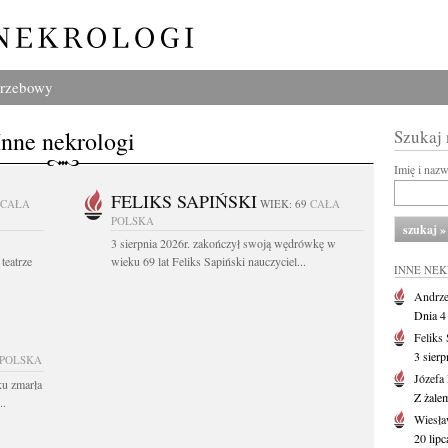
grzebowy
Inne nekrologi
Szukaj
Imię i naz
FELIKS SAPIŃSKI
CAŁA
WIEK: 69
CAŁA
POLSKA
3 sierpnia 2026r. zakończył swoją wędrówkę w
teatrze
wieku 69 lat Feliks Sapiński nauczyciel...
INNE NE
Andrze
Dnia 4 
Feliks
3 sierp
 POLSKA
Józefa
ku zmarła
Z żale
..
Wiesła
20 lipc