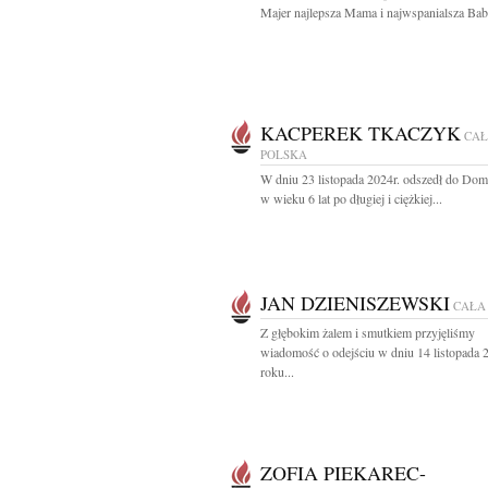
Majer najlepsza Mama i najwspanialsza Babc
KACPEREK TKACZYK
CA
POLSKA
W dniu 23 listopada 2024r. odszedł do Do
w wieku 6 lat po długiej i ciężkiej...
JAN DZIENISZEWSKI
CAŁA
Z głębokim żalem i smutkiem przyjęliśmy
wiadomość o odejściu w dniu 14 listopada 
roku...
ZOFIA PIEKAREC-