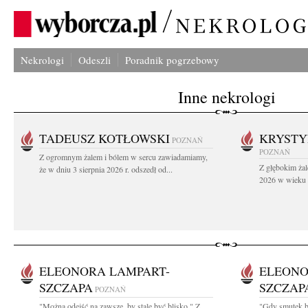
Nekrologi
Odeszli
Poradnik pogrzebowy
Inne nekrologi
TADEUSZ KOTŁOWSKI
KRYST
POZNAŃ
POZNAŃ
Z ogromnym żalem i bólem w sercu zawiadamiamy,
Z głębokim żal
że w dniu 3 sierpnia 2026 r. odszedł od...
2026 w wieku 9
ELEONORA LAMPART-
ELEONO
SZCZAPA
SZCZAP
POZNAŃ
"Można odejść na zawsze, by stale być blisko " Z
"Gdy smutek bo