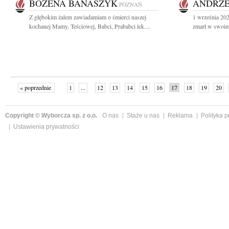
BOŻENA BANASZYK
ANDRZE
POZNAŃ
Z głębokim żalem zawiadamiam o śmierci naszej
1 września 2022
kochanej Mamy, Teściowej, Babci, Prababci lek....
zmarł w swoim
« poprzednie
1
...
12
13
14
15
16
17
18
19
20
»
Copyright © Wyborcza sp. z o.o.
O nas
Staże u nas
Reklama
Polityka 
Ustawienia prywatności