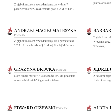
pismo obłoków,
Z głębokim żalem zawiadamiamy, że w dniu 7
października 2022 roku zmarła prof. UAM dr hab....
ANDRZEJ MACIEJ MALESZKA
BARBAR
POZNAŃ
Z głębokim ża
Z głębokim żalem zawiadamiamy, że 3 października
września 2022
2022 roku nagle odszedł Andrzej Maciej Maleszka...
Teściowa,...
GRAŻYNA BROCKA
JĘDRZE
POZNAŃ
Nom omnis moriar "Nie odchodzi ten, kto pozostaje
Z sercami nap
w sercach bliskich" Z głębokim żalem...
śmierci naszeg
EDWARD GIŻEWSKI
ALICJA
POZNAŃ