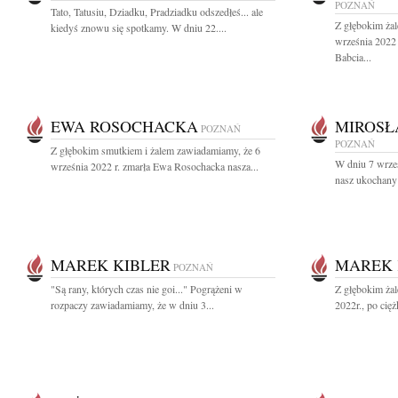
POZNAŃ
Tato, Tatusiu, Dziadku, Pradziadku odszedłeś... ale
Z głębokim ża
kiedyś znowu się spotkamy. W dniu 22....
września 2022 
Babcia...
EWA ROSOCHACKA
MIROSŁ
POZNAŃ
POZNAŃ
Z głębokim smutkiem i żalem zawiadamiamy, że 6
W dniu 7 wrześ
września 2022 r. zmarła Ewa Rosochacka nasza...
nasz ukochany 
MAREK KIBLER
MAREK 
POZNAŃ
"Są rany, których czas nie goi..." Pogrążeni w
Z głębokim ża
rozpaczy zawiadamiamy, że w dniu 3...
2022r., po cięż