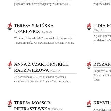
głębokim smutkiem przyjęliśmy wiadomość o...
wypowiedzieć - 
TERESA SIMIŃSKA-
LIDIA 
USAREWICZ
POZNAŃ
POZNAŃ
Z głębokim ża
W dniu 5 listopada 2022 r. w wieku 97 lat zmarła
października 2
Teresa Simińska-Usarewicz nasza kochana Mama,...
ANNA Z CZARTORYSKICH
RYSZAR
RADZIWIŁŁOWA
POZNAŃ
Pogrążeni w s
Brat dr inż. R
23 października 2022 roku zmarła opatrzona
WSI...
sakramentami świętymi Anna z Czartoryskich...
TERESA MOSSOR-
KRYSTI
PIETRASZEWSKA
POZNAŃ
Niepodlegli ni