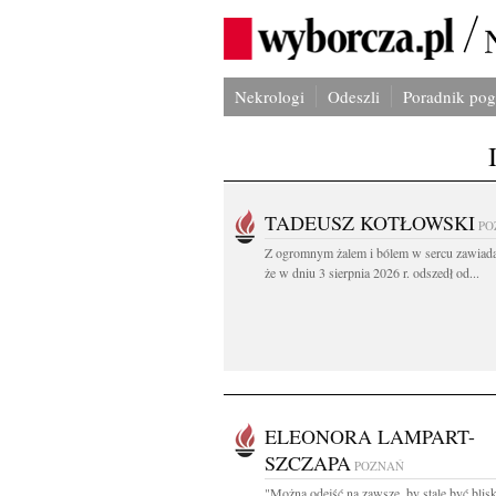
Nekrologi
Odeszli
Poradnik po
TADEUSZ KOTŁOWSKI
PO
Z ogromnym żalem i bólem w sercu zawiad
że w dniu 3 sierpnia 2026 r. odszedł od...
ELEONORA LAMPART-
SZCZAPA
POZNAŃ
"Można odejść na zawsze, by stale być blis