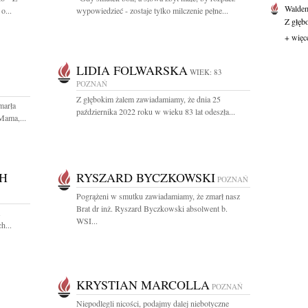
Waldem
o...
wypowiedzieć - zostaje tylko milczenie pełne...
Z głęb
+ więc
LIDIA FOLWARSKA
WIEK: 83
POZNAŃ
Z głębokim żalem zawiadamiamy, że dnia 25
marła
października 2022 roku w wieku 83 lat odeszła...
Mama,...
H
RYSZARD BYCZKOWSKI
POZNAŃ
Pogrążeni w smutku zawiadamiamy, że zmarł nasz
Brat dr inż. Ryszard Byczkowski absolwent b.
WSI...
h...
KRYSTIAN MARCOLLA
POZNAŃ
Niepodlegli nicości, podajmy dalej niebotyczne