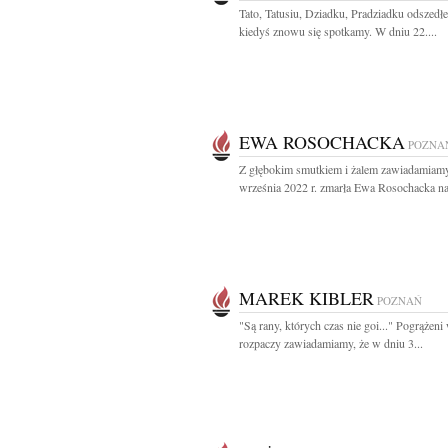
Tato, Tatusiu, Dziadku, Pradziadku odszedłeś
kiedyś znowu się spotkamy. W dniu 22....
EWA ROSOCHACKA
POZNA
Z głębokim smutkiem i żalem zawiadamiamy
września 2022 r. zmarła Ewa Rosochacka na
MAREK KIBLER
POZNAŃ
"Są rany, których czas nie goi..." Pogrążeni
rozpaczy zawiadamiamy, że w dniu 3...