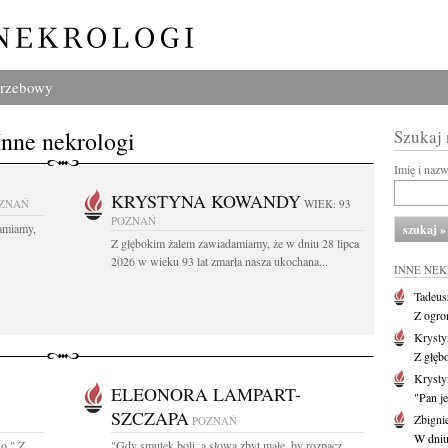
grzebowy
Inne nekrologi
Szukaj
Imię i naz
KRYSTYNA KOWANDY
ZNAŃ
WIEK: 93
POZNAŃ
amiamy,
Z głębokim żalem zawiadamiamy, że w dniu 28 lipca
2026 w wieku 93 lat zmarła nasza ukochana...
INNE NE
Tadeus
Z ogro
Kryst
Z głęb
Krysty
ELEONORA LAMPART-
"Pan je
SZCZAPA
Zbigni
POZNAŃ
W dniu 
ko " Z
"Gdy smutek boli, a słowa zbyt małe, by rozpacz