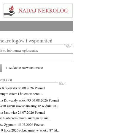
 nekrologów i wspomnień
wisko lub numer ogłoszenia:
+ szukanie zaawansowane
KROLOGI
z Kotłowski
05.08.2026
Poznań
mnym żalem i bólem w sercu...
yna Kowandy
wiek: 93
03.08.2026
Poznań
okim żalem zawiadamiamy, że w dniu 28...
na Janowicz
24.07.2026
Poznań
st Pasterzem moim, niczego mi nie...
ew Zygmunt
15.07.2026
Poznań
9 lipca 2026 roku, zmarł w wieku 87 lat...