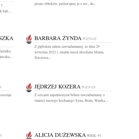
pismo obłoków, podawajmy je z ust , do...
 7
 hab....
SZKA
BARBARA ŻYNDA
POZNAŃ
Z głębokim żalem zawiadamiamy, że dnia 29
iernika
września 2022 r. zmarła nasza ukochana Mama,
leszka...
Teściowa,...
JĘDRZEJ KOZERA
Ń
POZNAŃ
ozostaje
Z sercami napełnionymi bólem zawiadamiamy o
śmierci naszego kochanego Syna, Brata, Wnuka,...
ALICJA DUŻEWSKA
Ń
WIEK: 91