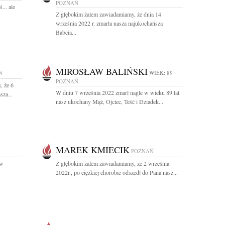
POZNAŃ
... ale
Z głębokim żalem zawiadamiamy, że dnia 14
września 2022 r. zmarła nasza najukochańsza
Babcia...
MIROSŁAW BALIŃSKI
Ń
WIEK: 89
POZNAŃ
, że 6
W dniu 7 września 2022 zmarł nagle w wieku 89 lat
sza...
nasz ukochany Mąż, Ojciec, Teść i Dziadek...
MAREK KMIECIK
POZNAŃ
 w
Z głębokim żalem zawiadamiamy, że 2 września
2022r., po ciężkiej chorobie odszedł do Pana nasz...