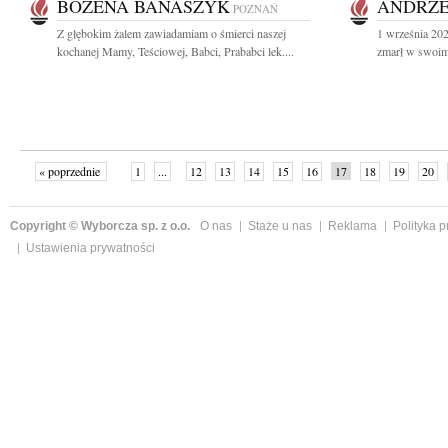
BOŻENA BANASZYK
ANDRZE
POZNAŃ
Z głębokim żalem zawiadamiam o śmierci naszej
1 września 2022
kochanej Mamy, Teściowej, Babci, Prababci lek....
zmarł w swoim
« poprzednie
1
...
12
13
14
15
16
17
18
19
20
»
Copyright © Wyborcza sp. z o.o.
O nas
Staże u nas
Reklama
Polityka 
Ustawienia prywatności