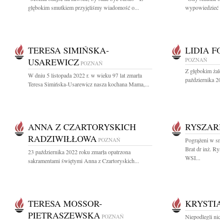
głębokim smutkiem przyjęliśmy wiadomość o...
wypowiedzieć - 
TERESA SIMIŃSKA-
LIDIA 
USAREWICZ
POZNAŃ
POZNAŃ
Z głębokim ża
W dniu 5 listopada 2022 r. w wieku 97 lat zmarła
października 2
Teresa Simińska-Usarewicz nasza kochana Mama,...
ANNA Z CZARTORYSKICH
RYSZAR
RADZIWIŁŁOWA
POZNAŃ
Pogrążeni w s
Brat dr inż. R
23 października 2022 roku zmarła opatrzona
WSI...
sakramentami świętymi Anna z Czartoryskich...
TERESA MOSSOR-
KRYSTI
PIETRASZEWSKA
POZNAŃ
Niepodlegli ni