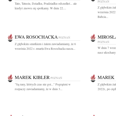
POZNAŃ
Tato, Tatusiu, Dziadku, Pradziadku odszedłeś... ale
Z głębokim ża
kiedyś znowu się spotkamy. W dniu 22....
września 2022 
Babcia...
EWA ROSOCHACKA
MIROSŁ
POZNAŃ
POZNAŃ
Z głębokim smutkiem i żalem zawiadamiamy, że 6
W dniu 7 wrześ
września 2022 r. zmarła Ewa Rosochacka nasza...
nasz ukochany 
MAREK KIBLER
MAREK 
POZNAŃ
"Są rany, których czas nie goi..." Pogrążeni w
Z głębokim ża
rozpaczy zawiadamiamy, że w dniu 3...
2022r., po cięż