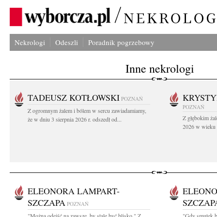
Nekrologi
Odeszli
Poradnik pogrzebowy
Inne nekrologi
TADEUSZ KOTŁOWSKI
KRYST
POZNAŃ
POZNAŃ
Z ogromnym żalem i bólem w sercu zawiadamiamy,
Z głębokim żal
że w dniu 3 sierpnia 2026 r. odszedł od...
2026 w wieku 9
ELEONORA LAMPART-
ELEONO
SZCZAPA
SZCZAP
POZNAŃ
"Można odejść na zawsze, by stale być blisko " Z
"Gdy smutek bo