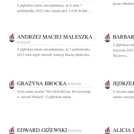
pismo obłoków,
Z głębokim żalem zawiadamiamy, że w dniu 7
października 2022 roku zmarła prof. UAM dr hab....
ANDRZEJ MACIEJ MALESZKA
BARBAR
POZNAŃ
Z głębokim ża
Z głębokim żalem zawiadamiamy, że 3 października
września 2022
2022 roku nagle odszedł Andrzej Maciej Maleszka...
Teściowa,...
GRAŻYNA BROCKA
JĘDRZE
POZNAŃ
Nom omnis moriar "Nie odchodzi ten, kto pozostaje
Z sercami nap
w sercach bliskich" Z głębokim żalem...
śmierci naszeg
EDWARD GIŻEWSKI
ALICJA
POZNAŃ