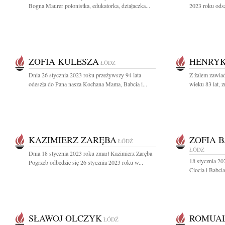
Bogna Maurer polonistka, edukatorka, działaczka...
2023 roku odsz
ZOFIA KULESZA
HENRYK
ŁÓDŹ
Dnia 26 stycznia 2023 roku przeżywszy 94 lata
Z żalem zawiad
odeszła do Pana nasza Kochana Mama, Babcia i...
wieku 83 lat, 
KAZIMIERZ ZARĘBA
ZOFIA 
ŁÓDŹ
ŁÓDŹ
Dnia 18 stycznia 2023 roku zmarł Kazimierz Zaręba
18 stycznia 20
Pogrzeb odbędzie się 26 stycznia 2023 roku w...
Ciocia i Babcia
SŁAWOJ OLCZYK
ROMUAL
ŁÓDŹ