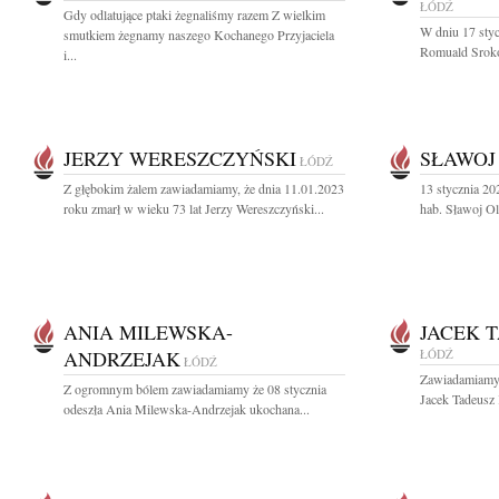
ŁÓDŹ
Gdy odlatujące ptaki żegnaliśmy razem Z wielkim
W dniu 17 styc
smutkiem żegnamy naszego Kochanego Przyjaciela
Romuald Sroko
i...
JERZY WERESZCZYŃSKI
SŁAWOJ
ŁÓDŹ
Z głębokim żalem zawiadamiamy, że dnia 11.01.2023
13 stycznia 20
roku zmarł w wieku 73 lat Jerzy Wereszczyński...
hab. Sławoj O
ANIA MILEWSKA-
JACEK 
ANDRZEJAK
ŁÓDŹ
ŁÓDŹ
Zawiadamiamy, 
Z ogromnym bólem zawiadamiamy że 08 stycznia
Jacek Tadeusz
odeszła Ania Milewska-Andrzejak ukochana...