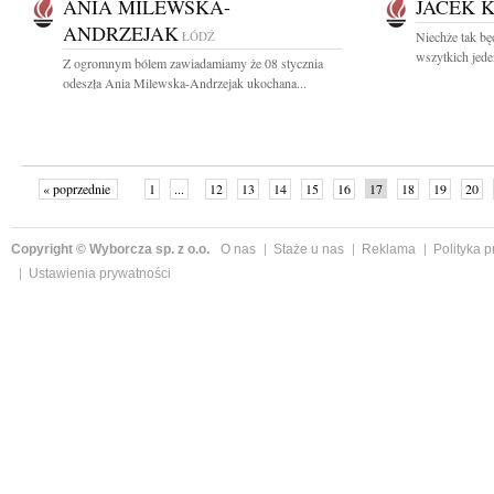
ANIA MILEWSKA-
JACEK 
ANDRZEJAK
ŁÓDŹ
Niechże tak bę
wszytkich jede
Z ogromnym bólem zawiadamiamy że 08 stycznia
odeszła Ania Milewska-Andrzejak ukochana...
« poprzednie
1
...
12
13
14
15
16
17
18
19
20
»
Copyright © Wyborcza sp. z o.o.
O nas
Staże u nas
Reklama
Polityka 
Ustawienia prywatności