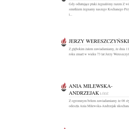
Gdy odlatujące ptaki żegnaliśmy razem Z w
smutkiem żegnamy naszego Kochanego Przy
i...
JERZY WERESZCZYŃSKI
Z głębokim żalem zawiadamiamy, że dnia 1
roku zmarł w wieku 73 lat Jerzy Wereszczyń
ANIA MILEWSKA-
ANDRZEJAK
ŁÓDŹ
Z ogromnym bólem zawiadamiamy że 08 st
odeszła Ania Milewska-Andrzejak ukochana