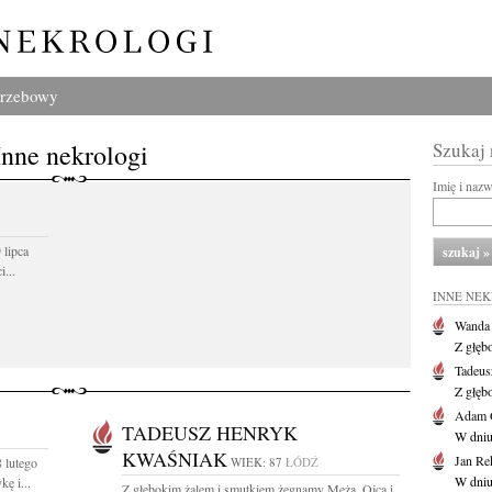
grzebowy
Inne nekrologi
Szukaj
Imię i naz
 lipca
...
INNE NE
Wanda
Z głęb
Tadeus
Z głęb
Adam 
TADEUSZ HENRYK
W dniu 
KWAŚNIAK
Jan Re
 lutego
WIEK: 87
ŁÓDŹ
W dniu
ę i...
Z głębokim żalem i smutkiem żegnamy Męża, Ojca i