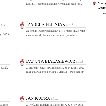
Mieczy
Dziadka Tadeusza Henryka Kwaśniaka sędziego...
Z ogro
+ więc
IZABELA FELINIAK
K: 91
ŁÓDŹ
Ze smutkiem zawiadamiamy, że 18 lutego 2023 roku
ego 2023
zmarła Izabela Feliniak nasza najwspanialsza...
DANUTA BIAŁASIEWICZ
ŁÓDŹ
Badziak
Z głębokim żalem zawiadamiamy, że 14 lutego 2023
roku zmarła nasza ukochana Mama i Babcia Danuta...
JAN KUDRA
ŁÓDŹ
 zmarła
Z wielkim smutkiem zawiadamiamy, że 31 stycznia