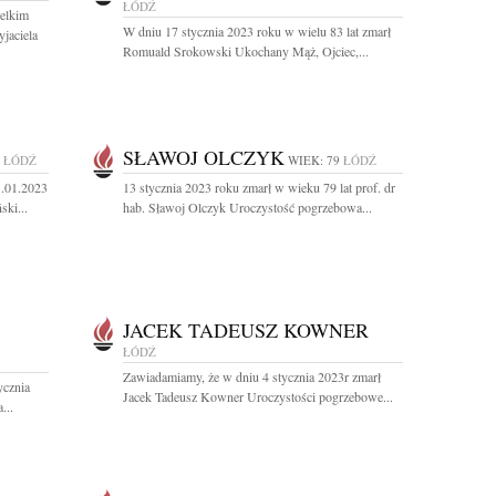
ŁÓDŹ
ielkim
W dniu 17 stycznia 2023 roku w wielu 83 lat zmarł
jaciela
Romuald Srokowski Ukochany Mąż, Ojciec,...
SŁAWOJ OLCZYK
ŁÓDŹ
WIEK: 79
ŁÓDŹ
1.01.2023
13 stycznia 2023 roku zmarł w wieku 79 lat prof. dr
ski...
hab. Sławoj Olczyk Uroczystość pogrzebowa...
JACEK TADEUSZ KOWNER
ŁÓDŹ
Zawiadamiamy, że w dniu 4 stycznia 2023r zmarł
ycznia
Jacek Tadeusz Kowner Uroczystości pogrzebowe...
...