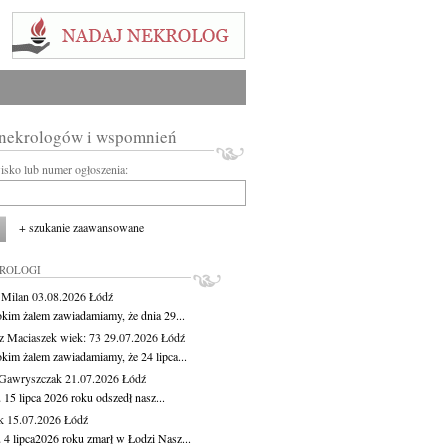
 nekrologów i wspomnień
wisko lub numer ogłoszenia:
+ szukanie zaawansowane
KROLOGI
 Milan
03.08.2026
Łódź
okim żalem zawiadamiamy, że dnia 29...
z Maciaszek
wiek: 73
29.07.2026
Łódź
okim żalem zawiadamiamy, że 24 lipca...
Gawryszczak
21.07.2026
Łódź
15 lipca 2026 roku odszedł nasz...
k
15.07.2026
Łódź
 4 lipca2026 roku zmarł w Łodzi Nasz...