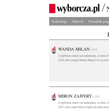
Nekrologi
Odeszli
Poradnik po
WANDA MILAN
ŁÓDŹ
Z głębokim żalem zawiadamiamy, że dnia 29
2026 roku zmarła Wanda Milan Uroczystości
MIRON ZAJFERT
ŁÓDŹ
Z głębokim żalem zawiadamiamy, że dniu 18
2023 roku zmarł Miron Zajfert Kochał muzyk