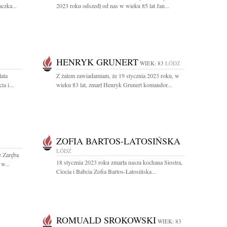
czka...
2023 roku odszedł od nas w wieku 85 lat Jan...
HENRYK GRUNERT
WIEK: 83
ŁÓDŹ
lata
Z żalem zawiadamiam, że 19 stycznia 2023 roku, w
a i...
wieku 83 lat, zmarł Henryk Grunert komandor...
ZOFIA BARTOS-LATOSIŃSKA
ŁÓDŹ
z Zaręba
18 stycznia 2023 roku zmarła nasza kochana Siostra,
w...
Ciocia i Babcia Zofia Bartos-Latosińska...
ROMUALD SROKOWSKI
WIEK: 83