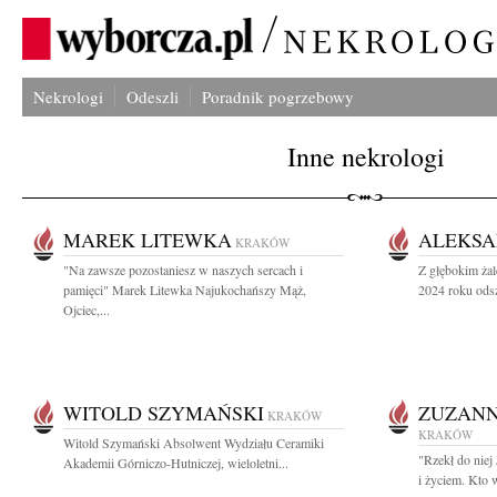
Nekrologi
Odeszli
Poradnik pogrzebowy
Inne nekrologi
MAREK LITEWKA
ALEKSA
KRAKÓW
"Na zawsze pozostaniesz w naszych sercach i
Z głębokim żal
pamięci" Marek Litewka Najukochańszy Mąż,
2024 roku odsz
Ojciec,...
WITOLD SZYMAŃSKI
ZUZANN
KRAKÓW
KRAKÓW
Witold Szymański Absolwent Wydziału Ceramiki
"Rzekł do niej
Akademii Górniczo-Hutniczej, wieloletni...
i życiem. Kto 