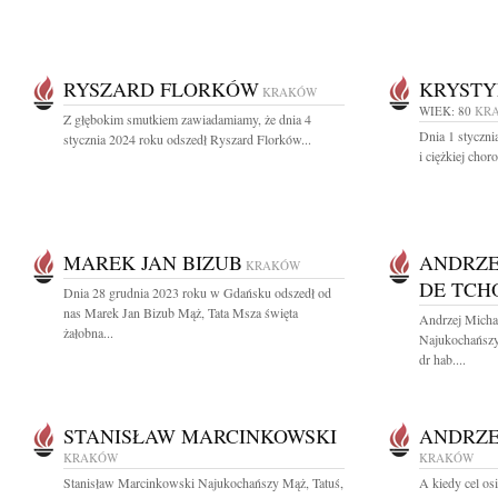
RYSZARD FLORKÓW
KRYSTY
KRAKÓW
WIEK: 80
KR
Z głębokim smutkiem zawiadamiamy, że dnia 4
Dnia 1 styczni
stycznia 2024 roku odszedł Ryszard Florków...
i ciężkiej chor
MAREK JAN BIZUB
ANDRZE
KRAKÓW
DE TCH
Dnia 28 grudnia 2023 roku w Gdańsku odszedł od
nas Marek Jan Bizub Mąż, Tata Msza święta
Andrzej Micha
żałobna...
Najukochańszy 
dr hab....
STANISŁAW MARCINKOWSKI
ANDRZE
KRAKÓW
KRAKÓW
Stanisław Marcinkowski Najukochańszy Mąż, Tatuś,
A kiedy cel os