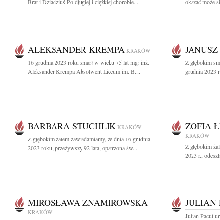
Brat i Dziadziuś Po długiej i ciężkiej chorobie...
okazać może się
ALEKSANDER KREMPA
JANUSZ
KRAKÓW
16 grudnia 2023 roku zmarł w wieku 75 lat mgr inż.
Z głębokim sm
Aleksander Krempa Absolwent Liceum im. B....
grudnia 2023 r
BARBARA STUCHLIK
ZOFIA 
KRAKÓW
KRAKÓW
Z głębokim żalem zawiadamiamy, że dnia 16 grudnia
Z głębokim ża
2023 roku, przeżywszy 92 lata, opatrzona św....
2023 r., odeszł
MIROSŁAWA ZNAMIROWSKA
JULIAN
KRAKÓW
Julian Pacut u