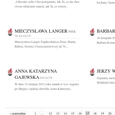
,,Odeszłaś cicho i bez pożegnania, Jak Ta, co nie chce
kochany Ojciec
swym odejściem smucić, jak Ta, co wierzy...
MIECZYSŁAWA LANGER
BARBAR
WIEK:
70
KRAKÓW
30 listopada 2
Mieczysława Langer Najukochańsza Żona, Mama,
Barbara Konars
Babcia, Siostra i Ciocia przeżywszy lat 70,...
ANNA KATARZYNA
JERZY 
GAJEWSKA
KRAKÓW
Żegnamy nasze
Wohlfeld Odsze
W dniu 19 sierpnia 2023 roku zmarła w Los Angeles
po długiej i ciężkiej chorobie Anna Katarzyna...
« poprzednie
1
...
12
13
14
15
16
17
18
19
20