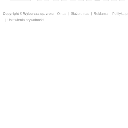
»
Copyright © Wyborcza sp. z o.o.
O nas
Staże u nas
Reklama
Polityka 
Ustawienia prywatności