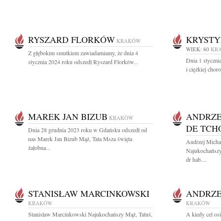
RYSZARD FLORKÓW
KRYSTY
KRAKÓW
WIEK: 80
KR
Z głębokim smutkiem zawiadamiamy, że dnia 4
Dnia 1 styczni
stycznia 2024 roku odszedł Ryszard Florków...
i ciężkiej chor
MAREK JAN BIZUB
ANDRZE
KRAKÓW
DE TCH
Dnia 28 grudnia 2023 roku w Gdańsku odszedł od
nas Marek Jan Bizub Mąż, Tata Msza święta
Andrzej Micha
żałobna...
Najukochańszy 
dr hab....
STANISŁAW MARCINKOWSKI
ANDRZE
KRAKÓW
KRAKÓW
Stanisław Marcinkowski Najukochańszy Mąż, Tatuś,
A kiedy cel os