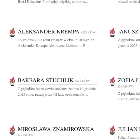
Brat i Dziadziuś Po długiej i ciężkiej chorobie...
okazać może się
ALEKSANDER KREMPA
JANUSZ
KRAKÓW
16 grudnia 2023 roku zmarł w wieku 75 lat mgr inż.
Z głębokim sm
Aleksander Krempa Absolwent Liceum im. B....
grudnia 2023 r
BARBARA STUCHLIK
ZOFIA 
KRAKÓW
KRAKÓW
Z głębokim żalem zawiadamiamy, że dnia 16 grudnia
Z głębokim ża
2023 roku, przeżywszy 92 lata, opatrzona św....
2023 r., odeszł
MIROSŁAWA ZNAMIROWSKA
JULIAN
KRAKÓW
Julian Pacut u