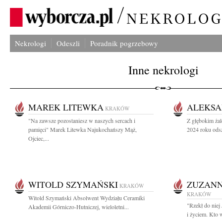
Nekrologi
Odeszli
Poradnik pogrzebowy
Inne nekrologi
MAREK LITEWKA
ALEKSA
KRAKÓW
"Na zawsze pozostaniesz w naszych sercach i
Z głębokim żal
pamięci" Marek Litewka Najukochańszy Mąż,
2024 roku odsz
Ojciec,...
WITOLD SZYMAŃSKI
ZUZANN
KRAKÓW
KRAKÓW
Witold Szymański Absolwent Wydziału Ceramiki
"Rzekł do niej
Akademii Górniczo-Hutniczej, wieloletni...
i życiem. Kto 