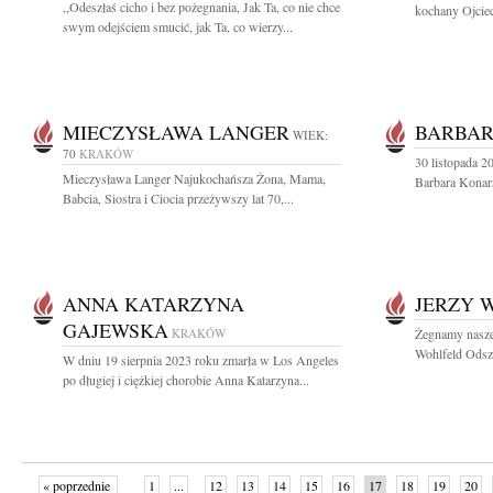
,,Odeszłaś cicho i bez pożegnania, Jak Ta, co nie chce
kochany Ojciec
swym odejściem smucić, jak Ta, co wierzy...
MIECZYSŁAWA LANGER
BARBAR
WIEK:
70
KRAKÓW
30 listopada 2
Mieczysława Langer Najukochańsza Żona, Mama,
Barbara Konars
Babcia, Siostra i Ciocia przeżywszy lat 70,...
ANNA KATARZYNA
JERZY 
GAJEWSKA
KRAKÓW
Żegnamy nasze
Wohlfeld Odsze
W dniu 19 sierpnia 2023 roku zmarła w Los Angeles
po długiej i ciężkiej chorobie Anna Katarzyna...
« poprzednie
1
...
12
13
14
15
16
17
18
19
20