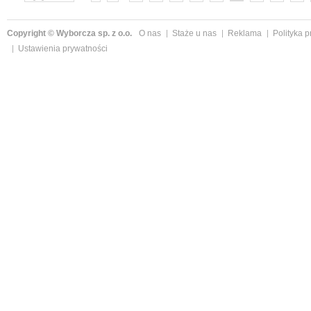
»
Copyright © Wyborcza sp. z o.o.
O nas
Staże u nas
Reklama
Polityka 
Ustawienia prywatności