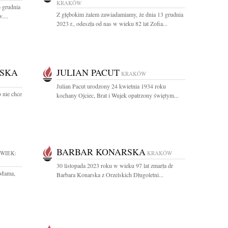
KRAKÓW
 grudnia
Z głębokim żalem zawiadamiamy, że dnia 13 grudnia
....
2023 r., odeszła od nas w wieku 82 lat Zofia...
WSKA
JULIAN PACUT
KRAKÓW
Julian Pacut urodzony 24 kwietnia 1934 roku
o nie chce
kochany Ojciec, Brat i Wujek opatrzony świętym...
BARBAR KONARSKA
WIEK:
KRAKÓW
30 listopada 2023 roku w wieku 97 lat zmarła dr
 Mama,
Barbara Konarska z Orzelskich Długoletni...
.