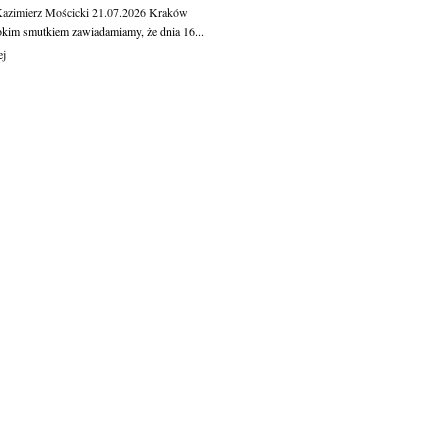
Kazimierz Mościcki
21.07.2026
Kraków
okim smutkiem zawiadamiamy, że dnia 16...
ej