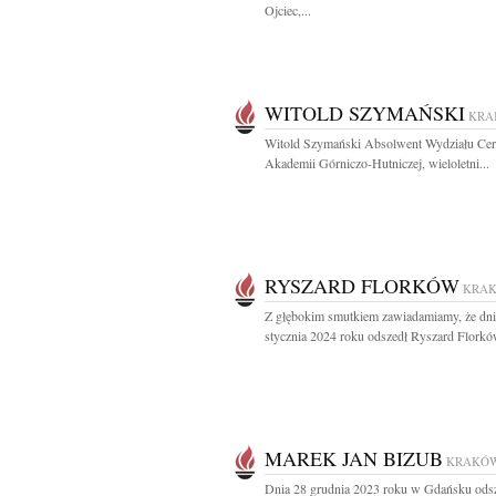
Ojciec,...
WITOLD SZYMAŃSKI
KRA
Witold Szymański Absolwent Wydziału Cer
Akademii Górniczo-Hutniczej, wieloletni...
RYSZARD FLORKÓW
KRA
Z głębokim smutkiem zawiadamiamy, że dni
stycznia 2024 roku odszedł Ryszard Florków
MAREK JAN BIZUB
KRAKÓ
Dnia 28 grudnia 2023 roku w Gdańsku ods