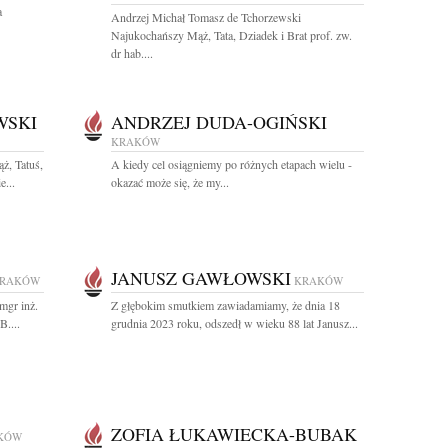
a
Andrzej Michał Tomasz de Tchorzewski
Najukochańszy Mąż, Tata, Dziadek i Brat prof. zw.
dr hab....
WSKI
ANDRZEJ DUDA-OGIŃSKI
KRAKÓW
ż, Tatuś,
A kiedy cel osiągniemy po różnych etapach wielu -
e...
okazać może się, że my...
JANUSZ GAWŁOWSKI
RAKÓW
KRAKÓW
mgr inż.
Z głębokim smutkiem zawiadamiamy, że dnia 18
....
grudnia 2023 roku, odszedł w wieku 88 lat Janusz...
ZOFIA ŁUKAWIECKA-BUBAK
KÓW