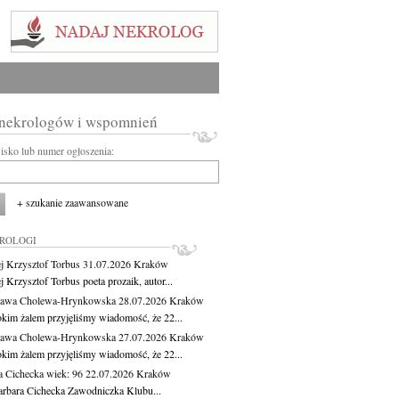
 nekrologów i wspomnień
wisko lub numer ogłoszenia:
+ szukanie zaawansowane
KROLOGI
j Krzysztof Torbus
31.07.2026
Kraków
 Krzysztof Torbus poeta prozaik, autor...
ława Cholewa-Hrynkowska
28.07.2026
Kraków
okim żalem przyjęliśmy wiadomość, że 22...
ława Cholewa-Hrynkowska
27.07.2026
Kraków
okim żalem przyjęliśmy wiadomość, że 22...
a Cichecka
wiek: 96
22.07.2026
Kraków
rbara Cichecka Zawodniczka Klubu...