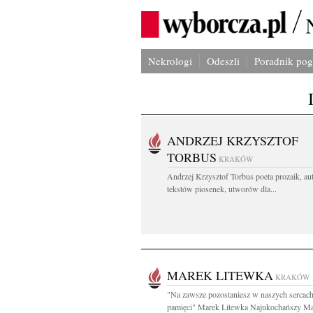
Nekrologi
Odeszli
Poradnik po
ANDRZEJ KRZYSZTOF
TORBUS
KRAKÓW
Andrzej Krzysztof Torbus poeta prozaik, au
tekstów piosenek, utworów dla...
MAREK LITEWKA
KRAKÓW
"Na zawsze pozostaniesz w naszych sercach
pamięci" Marek Litewka Najukochańszy Mą