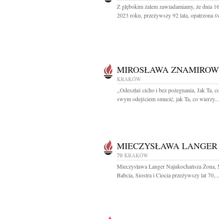
Z głębokim żalem zawiadamiamy, że dnia 16
2023 roku, przeżywszy 92 lata, opatrzona św
MIROSŁAWA ZNAMIRO
KRAKÓW
,,Odeszłaś cicho i bez pożegnania, Jak Ta, c
swym odejściem smucić, jak Ta, co wierzy...
MIECZYSŁAWA LANGER
70
KRAKÓW
Mieczysława Langer Najukochańsza Żona,
Babcia, Siostra i Ciocia przeżywszy lat 70,..