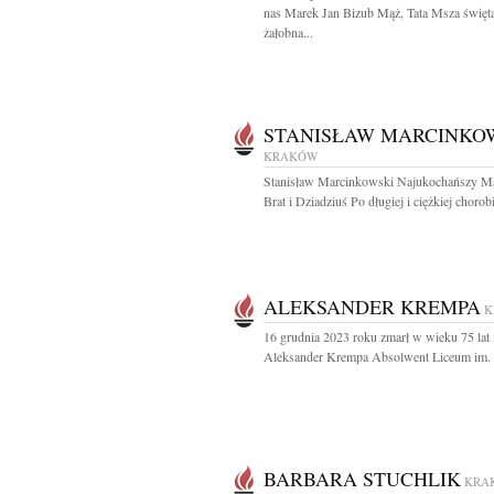
nas Marek Jan Bizub Mąż, Tata Msza święt
żałobna...
STANISŁAW MARCINKO
KRAKÓW
Stanisław Marcinkowski Najukochańszy Mą
Brat i Dziadziuś Po długiej i ciężkiej chorobi
ALEKSANDER KREMPA
K
16 grudnia 2023 roku zmarł w wieku 75 lat 
Aleksander Krempa Absolwent Liceum im. B
BARBARA STUCHLIK
KRA