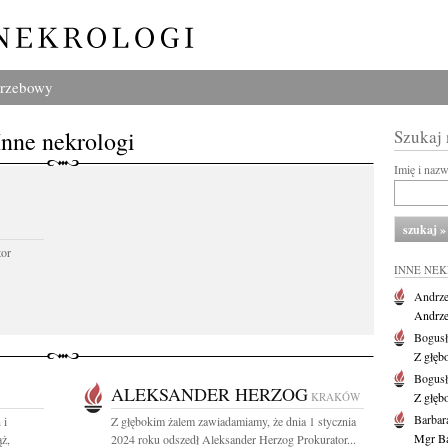
grzebowy
Inne nekrologi
Szukaj
Imię i naz
tor
INNE NE
Andrze
Andrzej
Bogus
Z głęb
Bogus
ALEKSANDER HERZOG
KRAKÓW
Z głęb
Barbar
 i
Z głębokim żalem zawiadamiamy, że dnia 1 stycznia
Mgr Ba
ż,
2024 roku odszedł Aleksander Herzog Prokurator...