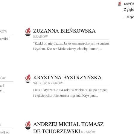
Józef 
Z głęb
+ więc
ZUZANNA BIEŃKOWSKA
KÓW
KRAKÓW
amiki
"Rzekł do niej Jezus: Ja jestem zmarchwychwstaniem
i życiem. Kto we Mnie wierzy, choćby i umarł,...
KRYSTYNA BYSTRZYŃSKA
KÓW
WIEK: 80
KRAKÓW
a 4
Dnia 1 stycznia 2024 roku w wieku 80 lat po długiej
...
i ciężkiej chorobie zmarła mgr inż. Krystyna...
ANDRZEJ MICHAŁ TOMASZ
W
DE TCHORZEWSKI
zedł od
KRAKÓW