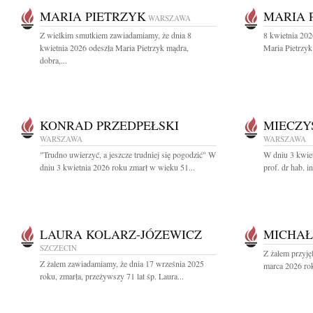
MARIA PIETRZYK
MARIA 
WARSZAWA
Z wielkim smutkiem zawiadamiamy, że dnia 8
8 kwietnia 202
kwietnia 2026 odeszła Maria Pietrzyk mądra,
Maria Pietrzyk 
dobra,...
KONRAD PRZEDPEŁSKI
MIECZY
WARSZAWA
WARSZAWA
"Trudno uwierzyć, a jeszcze trudniej się pogodzić" W
W dniu 3 kwiet
dniu 3 kwietnia 2026 roku zmarł w wieku 51...
prof. dr hab. i
LAURA KOLARZ-JÓZEWICZ
MICHAŁ
SZCZECIN
Z żalem przyję
Z żalem zawiadamiamy, że dnia 17 września 2025
marca 2026 rok
roku, zmarła, przeżywszy 71 lat śp. Laura...