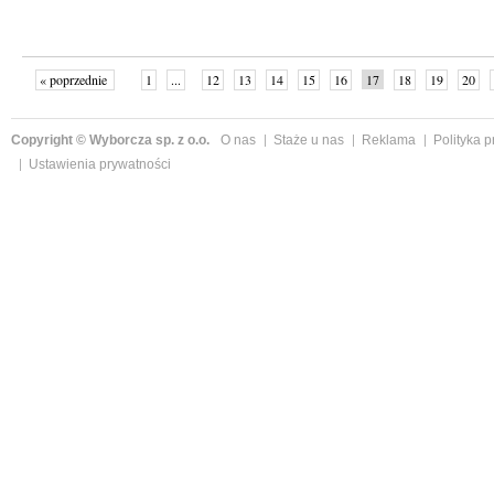
« poprzednie
1
...
12
13
14
15
16
17
18
19
20
»
Copyright © Wyborcza sp. z o.o.
O nas
Staże u nas
Reklama
Polityka 
Ustawienia prywatności