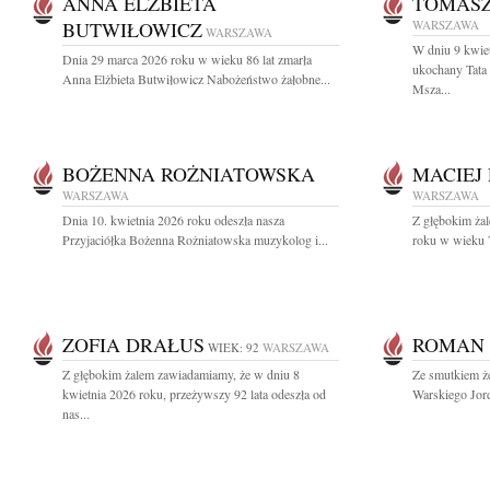
ANNA ELŻBIETA
TOMASZ
BUTWIŁOWICZ
WARSZAWA
WARSZAWA
W dniu 9 kwiet
Dnia 29 marca 2026 roku w wieku 86 lat zmarła
ukochany Tata
Anna Elżbieta Butwiłowicz Nabożeństwo żałobne...
Msza...
BOŻENNA ROŻNIATOWSKA
MACIEJ
WARSZAWA
WARSZAWA
Dnia 10. kwietnia 2026 roku odeszła nasza
Z głębokim ża
Przyjaciółka Bożenna Rożniatowska muzykolog i...
roku w wieku 7
ZOFIA DRAŁUS
ROMAN 
WIEK: 92
WARSZAWA
Z głębokim żalem zawiadamiamy, że w dniu 8
Ze smutkiem ż
kwietnia 2026 roku, przeżywszy 92 lata odeszła od
Warskiego Jor
nas...