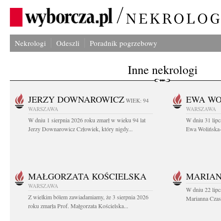
Nekrologi
Odeszli
Poradnik pogrzebowy
Inne nekrologi
JERZY DOWNAROWICZ
EWA WO
WIEK: 94
WARSZAWA
WARSZAWA
W dniu 1 sierpnia 2026 roku zmarł w wieku 94 lat
W dniu 31 lipc
Jerzy Downarowicz Człowiek, który nigdy...
Ewa Wolińska-W
MAŁGORZATA KOŚCIELSKA
MARIAN
WARSZAWA
W dniu 22 lipc
Z wielkim bólem zawiadamiamy, że 3 sierpnia 2026
Marianna Czas
roku zmarła Prof. Małgorzata Kościelska...