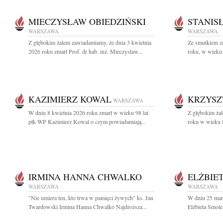
MIECZYSŁAW OBIEDZIŃSKI
STANIS
WARSZAWA
WARSZAWA
Z głębokim żalem zawiadamiamy, że dnia 3 kwietnia
Ze smutkiem z
2026 roku zmarł Prof. dr hab. inż. Mieczysław...
roku, w wieku 8
KAZIMIERZ KOWAL
KRZYSZ
WARSZAWA
W dniu 8 kwietnia 2026 roku zmarł w wieku 98 lat
Z głębokim ża
płk WP Kazimierz Kowal o czym powiadamiają...
roku w wieku 8
IRMINA HANNA CHWALKO
ELŻBIE
WARSZAWA
WARSZAWA
"Nie umiera ten, kto trwa w pamięci żywych" ks. Jan
W dniu 25 mar
Twardowski Irmina Hanna Chwalko Najdroższa...
Elżbieta Smole