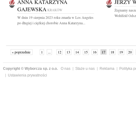
ANNA KATARZYNA
JERZY 
GAJEWSKA
KRAKÓW
Żegnamy nasze
Wohlfeld Odsze
W dniu 19 sierpnia 2023 roku zmarła w Los Angeles
po długiej i ciężkiej chorobie Anna Katarzyna...
« poprzednie
1
...
12
13
14
15
16
17
18
19
20
»
Copyright © Wyborcza sp. z o.o.
O nas
Staże u nas
Reklama
Polityka 
Ustawienia prywatności