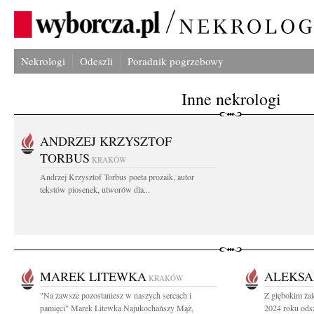
Nekrologi
Odeszli
Poradnik pogrzebowy
Inne nekrologi
ANDRZEJ KRZYSZTOF
TORBUS
KRAKÓW
Andrzej Krzysztof Torbus poeta prozaik, autor
tekstów piosenek, utworów dla...
MAREK LITEWKA
ALEKSA
KRAKÓW
"Na zawsze pozostaniesz w naszych sercach i
Z głębokim żal
pamięci" Marek Litewka Najukochańszy Mąż,
2024 roku odsz