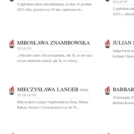
KRAKÓW
Z głębokim żalem zawiadamiamy, że dnia 16 grudnia
Z głębokim ża
2023 roku, przeżywszy 92 lata, opatrzona św....
2023 r., odeszł
MIROSŁAWA ZNAMIROWSKA
JULIAN
KRAKÓW
Julian Pacut u
,,Odeszłaś cicho i bez pożegnania, Jak Ta, co nie chce
kochany Ojciec
swym odejściem smucić, jak Ta, co wierzy...
MIECZYSŁAWA LANGER
BARBAR
WIEK:
70
KRAKÓW
30 listopada 2
Mieczysława Langer Najukochańsza Żona, Mama,
Barbara Konars
Babcia, Siostra i Ciocia przeżywszy lat 70,...