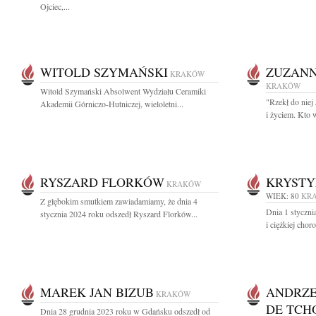
Ojciec,...
WITOLD SZYMAŃSKI
ZUZANN
KRAKÓW
KRAKÓW
Witold Szymański Absolwent Wydziału Ceramiki
"Rzekł do niej
Akademii Górniczo-Hutniczej, wieloletni...
i życiem. Kto 
RYSZARD FLORKÓW
KRYSTY
KRAKÓW
WIEK: 80
KR
Z głębokim smutkiem zawiadamiamy, że dnia 4
Dnia 1 styczni
stycznia 2024 roku odszedł Ryszard Florków...
i ciężkiej chor
MAREK JAN BIZUB
ANDRZE
KRAKÓW
DE TCH
Dnia 28 grudnia 2023 roku w Gdańsku odszedł od