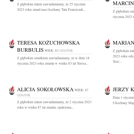
MARCI
Z głębokim żalem zawiadamiamy, że 25 stycznia
2023 roku zmarł nasz kochany Tata Franciszek...
Z głębokim sm
stycznia 2023 r
TERESA KOŻUCHOWSKA
MARIAN
BURBULIS
WIEK: 83
GDAŃSK
Z głębokim żal
2023 roku odsz
Z głębokim smutkiem zawiadamiamy, że w dniu 18
Teść...
stycznia 2023 roku zmarła w wieku 83 lat Teresa...
ALICJA SOKOŁOWSKA
JERZY 
WIEK: 87
GDAŃSK
Dnia 1 styczni
Z głębokim żalem zawiadamiamy, że 2 stycznia 2023
Ukochany Mąż,
roku w wieku 87 lat zmarła, opatrzona...