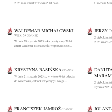
2023 roku zmarł w wieku 65 lat nasz...
Ukochana Mama
WALDEMAR MICHAŁOWSKI
JERZY 
WIEK: 79
GDAŃSK
Z głębokim żal
W dniu 29 stycznia 2023 roku przeżywszy 79 lat
2023 zmarł Jer
zmarł Waldemar Michałowski Współwłaściciel...
KRYSTYNA BASIŃSKA
DANUTA
GDAŃSK
MARAM
W dniu 21 stycznia 2023 r., w wieku 99 lat odeszła
do wieczności, członek zwyczajny Okręgu...
Z głębokim ża
stycznia 2023 
FRANCISZEK JAMROŻ
JOLANT
GDAŃSK