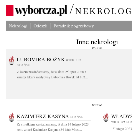
Nekrologi
Odeszli
Poradnik pogrzebowy
Inne nekrologi
LUBOMIRA BOŻYK
WIEK: 102
GDAŃSK
Z żalem zawiadamiamy, że w dniu 25 lipca 2026 r.
zmarła lekarz medycyny Lubomira Bożyk lat 102...
KAZIMIERZ KASYNA
WŁADY
GDAŃSK
WIEK: 89
GD
Ze smutkiem zawiadamiamy, iż dnia 14 lutego 2023
15 lutego 2023
roku zmarł Kazimierz Kasyna (84 lata) Msza...