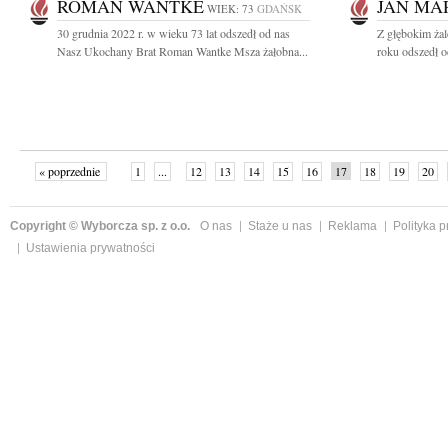
ROMAN WANTKE
JAN MA
WIEK: 73
GDAŃSK
30 grudnia 2022 r. w wieku 73 lat odszedł od nas
Z głębokim ża
Nasz Ukochany Brat Roman Wantke Msza żałobna...
roku odszedł o
« poprzednie
1
...
12
13
14
15
16
17
18
19
20
»
Copyright © Wyborcza sp. z o.o.
O nas
Staże u nas
Reklama
Polityka 
Ustawienia prywatności