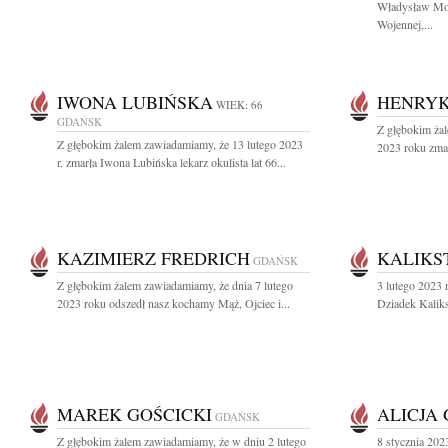
Władysław Mo
Wojennej,...
IWONA LUBIŃSKA
HENRYK
WIEK: 66
GDAŃSK
Z głębokim ża
Z głębokim żalem zawiadamiamy, że 13 lutego 2023
2023 roku zma
r. zmarła Iwona Lubińska lekarz okulista lat 66...
KAZIMIERZ FREDRICH
KALIKS
GDAŃSK
Z głębokim żalem zawiadamiamy, że dnia 7 lutego
3 lutego 2023 
2023 roku odszedł nasz kochamy Mąż, Ojciec i...
Dziadek Kaliks
MAREK GOŚCICKI
ALICJA
GDAŃSK
Z głębokim żalem zawiadamiamy, że w dniu 2 lutego
8 stycznia 202