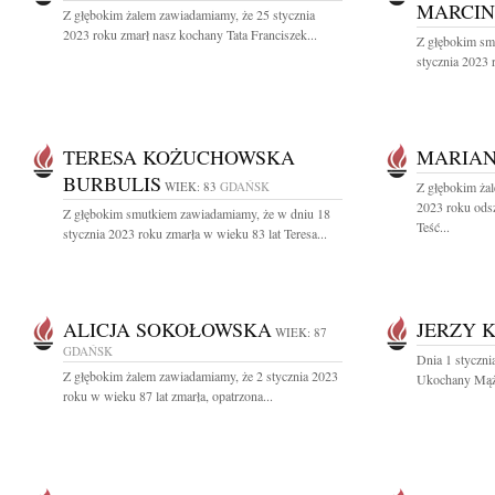
MARCI
Z głębokim żalem zawiadamiamy, że 25 stycznia
2023 roku zmarł nasz kochany Tata Franciszek...
Z głębokim sm
stycznia 2023 r
TERESA KOŻUCHOWSKA
MARIAN
BURBULIS
WIEK: 83
GDAŃSK
Z głębokim żal
2023 roku odsz
Z głębokim smutkiem zawiadamiamy, że w dniu 18
Teść...
stycznia 2023 roku zmarła w wieku 83 lat Teresa...
ALICJA SOKOŁOWSKA
JERZY 
WIEK: 87
GDAŃSK
Dnia 1 styczni
Z głębokim żalem zawiadamiamy, że 2 stycznia 2023
Ukochany Mąż,
roku w wieku 87 lat zmarła, opatrzona...