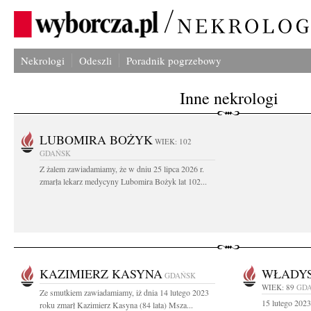
Nekrologi
Odeszli
Poradnik pogrzebowy
Inne nekrologi
LUBOMIRA BOŻYK
WIEK: 102
GDAŃSK
Z żalem zawiadamiamy, że w dniu 25 lipca 2026 r.
zmarła lekarz medycyny Lubomira Bożyk lat 102...
KAZIMIERZ KASYNA
WŁADY
GDAŃSK
WIEK: 89
GD
Ze smutkiem zawiadamiamy, iż dnia 14 lutego 2023
15 lutego 2023
roku zmarł Kazimierz Kasyna (84 lata) Msza...