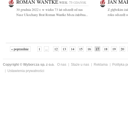
ROMAN WANTKE
JAN MA
WIEK: 73
GDAŃSK
30 grudnia 2022 r. w wieku 73 lat odszedł od nas
Z głębokim ża
Nasz Ukochany Brat Roman Wantke Msza żałobna...
roku odszedł o
« poprzednie
1
...
12
13
14
15
16
17
18
19
20
»
Copyright © Wyborcza sp. z o.o.
O nas
Staże u nas
Reklama
Polityka 
Ustawienia prywatności