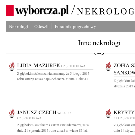
Nekrologi
Odeszli
Poradnik pogrzebowy
Inne nekrologi
LIDIA MAZUREK
ZOFIA 
CZĘSTOCHOWA
SANKO
Z głębokim żalem zawiadamiamy, że 5 lutego 2013
roku zmarła nasza najukochańsza Mama, Babcia i...
Z głębokim ża
stycznia 2013 
JANUSZ CZECH
KRYSTY
WIEK: 83
CZĘSTOCHOWA
51
CZĘSTOC
Z głębokim smutkiem i żalem zawiadamiamy, że w
Z głębokim sm
dniu 21 stycznia 2013 roku zmarł w wieku 83 lat...
dniu 14 styczn