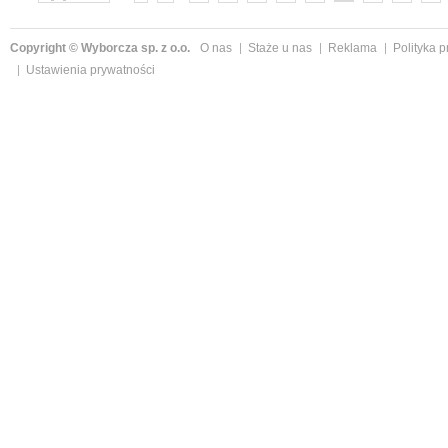
»
Copyright © Wyborcza sp. z o.o.
O nas
Staże u nas
Reklama
Polityka 
Ustawienia prywatności