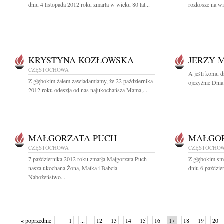
dniu 4 listopada 2012 roku zmarła w wieku 80 lat...
rozkosze na wi
KRYSTYNA KOZŁOWSKA
JERZY 
CZĘSTOCHOWA
A jeśli komu d
Z głębokim żalem zawiadamiamy, że 22 października
ojczyźnie Dnia
2012 roku odeszła od nas najukochańsza Mama,...
MAŁGORZATA PUCH
MAŁGOR
CZĘSTOCHOWA
CZĘSTOCHO
7 października 2012 roku zmarła Małgorzata Puch
Z głębokim sm
nasza ukochana Żona, Matka i Babcia
dniu 6 paździe
Nabożeństwo...
« poprzednie
1
...
12
13
14
15
16
17
18
19
20