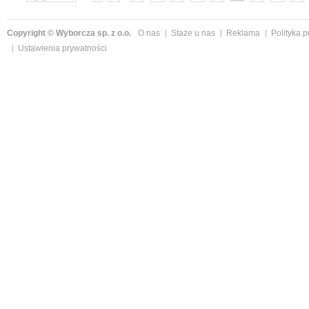
»
Copyright © Wyborcza sp. z o.o.
O nas
Staże u nas
Reklama
Polityka 
Ustawienia prywatności