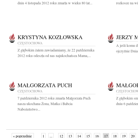
dniu 4 listopada 2012 roku zmarła w wieku 80 lat...
rozkosze na wi
KRYSTYNA KOZŁOWSKA
JERZY 
CZĘSTOCHOWA
A jeśli komu d
Z głębokim żalem zawiadamiamy, że 22 października
ojczyźnie Dnia
2012 roku odeszła od nas najukochańsza Mama,...
MAŁGORZATA PUCH
MAŁGOR
CZĘSTOCHOWA
CZĘSTOCHO
7 października 2012 roku zmarła Małgorzata Puch
Z głębokim sm
nasza ukochana Żona, Matka i Babcia
dniu 6 paździe
Nabożeństwo...
« poprzednie
1
...
12
13
14
15
16
17
18
19
20