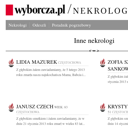
Nekrologi
Odeszli
Poradnik pogrzebowy
Inne nekrologi
LIDIA MAZUREK
ZOFIA 
CZĘSTOCHOWA
SANKO
Z głębokim żalem zawiadamiamy, że 5 lutego 2013
roku zmarła nasza najukochańsza Mama, Babcia i...
Z głębokim ża
stycznia 2013 
JANUSZ CZECH
KRYSTY
WIEK: 83
CZĘSTOCHOWA
51
CZĘSTOC
Z głębokim smutkiem i żalem zawiadamiamy, że w
Z głębokim sm
dniu 21 stycznia 2013 roku zmarł w wieku 83 lat...
dniu 14 styczn