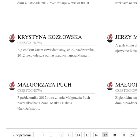
dniu 4 listopada 2012 roku zmarła w wieku 80 lat...
rozkosze na wi
KRYSTYNA KOZŁOWSKA
JERZY 
CZĘSTOCHOWA
A jeśli komu d
Z głębokim żalem zawiadamiamy, że 22 października
ojczyźnie Dnia
2012 roku odeszła od nas najukochańsza Mama,...
MAŁGORZATA PUCH
MAŁGOR
CZĘSTOCHOWA
CZĘSTOCHO
7 października 2012 roku zmarła Małgorzata Puch
Z głębokim sm
nasza ukochana Żona, Matka i Babcia
dniu 6 paździe
Nabożeństwo...
« poprzednie
1
...
12
13
14
15
16
17
18
19
20