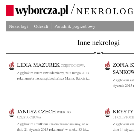
Nekrologi
Odeszli
Poradnik pogrzebowy
Inne nekrologi
LIDIA MAZUREK
ZOFIA 
CZĘSTOCHOWA
SANKO
Z głębokim żalem zawiadamiamy, że 5 lutego 2013
roku zmarła nasza najukochańsza Mama, Babcia i...
Z głębokim ża
stycznia 2013 
JANUSZ CZECH
KRYSTY
WIEK: 83
CZĘSTOCHOWA
51
CZĘSTOC
Z głębokim smutkiem i żalem zawiadamiamy, że w
Z głębokim sm
dniu 21 stycznia 2013 roku zmarł w wieku 83 lat...
dniu 14 styczn