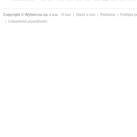
»
Copyright © Wyborcza sp. z o.o.
O nas
Staże u nas
Reklama
Polityka 
Ustawienia prywatności