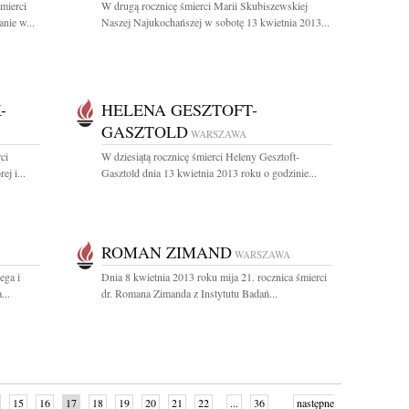
mierci
W drugą rocznicę śmierci Marii Skubiszewskiej
nie w...
Naszej Najukochańszej w sobotę 13 kwietnia 2013...
-
HELENA GESZTOFT-
GASZTOLD
WARSZAWA
ci
W dziesiątą rocznicę śmierci Heleny Gesztoft-
j i...
Gasztold dnia 13 kwietnia 2013 roku o godzinie...
ROMAN ZIMAND
WARSZAWA
ega i
Dnia 8 kwietnia 2013 roku mija 21. rocznica śmierci
...
dr. Romana Zimanda z Instytutu Badań...
15
16
17
18
19
20
21
22
...
36
następne