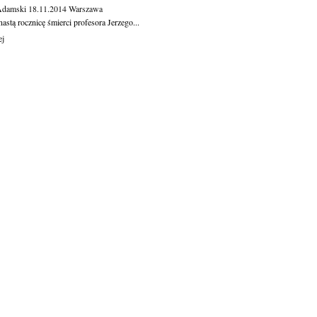
Adamski
18.11.2014
Warszawa
astą rocznicę śmierci profesora Jerzego...
ej