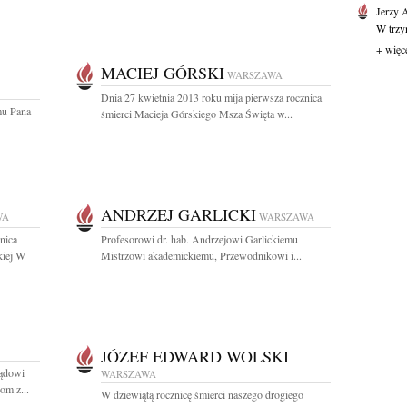
Jerzy 
W trzyn
+ więc
MACIEJ GÓRSKI
WARSZAWA
Dnia 27 kwietnia 2013 roku mija pierwsza rocznica
mu Pana
śmierci Macieja Górskiego Msza Święta w...
ANDRZEJ GARLICKI
WA
WARSZAWA
nica
Profesorowi dr. hab. Andrzejowi Garlickiemu
kiej W
Mistrzowi akademickiemu, Przewodnikowi i...
JÓZEF EDWARD WOLSKI
ządowi
WARSZAWA
om z...
W dziewiątą rocznicę śmierci naszego drogiego