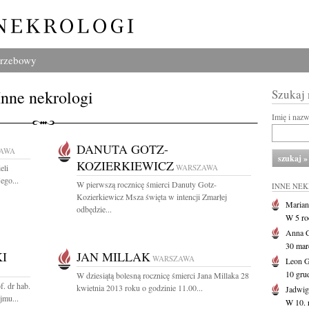
grzebowy
Inne nekrologi
Szukaj
Imię i naz
DANUTA GOTZ-
AWA
KOZIERKIEWICZ
eli
WARSZAWA
ego...
W pierwszą rocznicę śmierci Danuty Gotz-
INNE NE
Kozierkiewicz Msza święta w intencji Zmarłej
Marian
odbędzie...
W 5 r
Anna 
30 marc
I
JAN MILLAK
WARSZAWA
Leon 
10 gru
W dziesiątą bolesną rocznicę śmierci Jana Millaka 28
f. dr hab.
kwietnia 2013 roku o godzinie 11.00...
Jadwig
jmu...
W 10. 