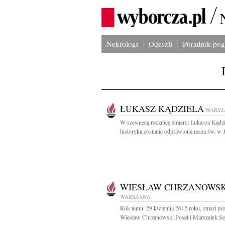
Nekrologi
Odeszli
Poradnik po
ŁUKASZ KĄDZIELA
WARSZ
W szesnastą rocznicę śmierci Łukasza Kądzi
historyka zostanie odprawiona msza św. w J
WIESŁAW CHRZANOWSK
WARSZAWA
Rok temu, 29 kwietnia 2012 roku, zmarł pro
Wiesław Chrzanowski Poseł i Marszałek Se