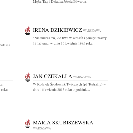
Męża, Taty i Dziadka Józefa Edwarda...
IRENA DZIKIEWICZ
WARSZAWA
"Nie umiera ten, kto trwa w sercach i pamięci naszej"
18 lat temu, w dniu 15 kwietnia 1995 roku...
bolesna
JAN CZEKALLA
WARSZAWA
ca
W Kościele Środowisk Twórczych (pl. Teatralny) w
 roku...
dniu 16 kwietnia 2013 roku o godzinie...
MARIA SKUBISZEWSKA
WARSZAWA