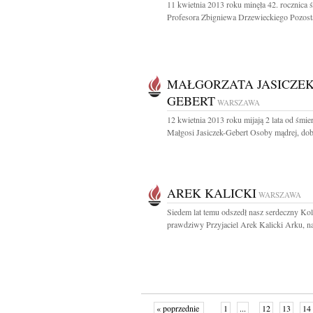
11 kwietnia 2013 roku minęła 42. rocznica ś
Profesora Zbigniewa Drzewieckiego Pozosta
MAŁGORZATA JASICZEK
GEBERT
WARSZAWA
12 kwietnia 2013 roku mijają 2 lata od śmier
Małgosi Jasiczek-Gebert Osoby mądrej, dobre
AREK KALICKI
WARSZAWA
Siedem lat temu odszedł nasz serdeczny Kol
prawdziwy Przyjaciel Arek Kalicki Arku, na
« poprzednie
1
...
12
13
14