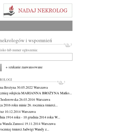
 nekrologów i wspomnień
wisko lub numer ogłoszenia:
+ szukanie zaawansowane
KROLOGI
na Brożyna
30.05.2022
Warszawa
ocznicę odejścia MARIANNA BROŻYNA Matko...
Chodorowska
26.03.2016
Warszawa
a 2016 roku minie 26. rocznica śmierci...
Guz
10.12.2014
Warszawa
dnia 1914 roku - 10 grudnia 2014 roku W...
a Wanda Zanussi
19.11.2014
Warszawa
rocznicę śmierci Jadwigi Wandy z...