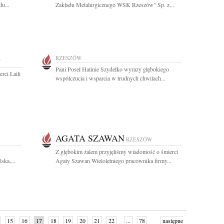
u...
Zakładu Metalurgicznego WSK Rzeszów" Sp. z...
RZESZÓW
W
Pani Poseł Halinie Szydełko wyrazy głębokiego
rci Laili
współczucia i wsparcia w trudnych chwilach...
AGATA SZAWAN
RZESZÓW
Z głębokim żalem przyjęliśmy wiadomość o śmierci
ska,...
Agaty Szawan Wieloletniego pracownika firmy...
15
16
17
18
19
20
21
22
...
78
następne