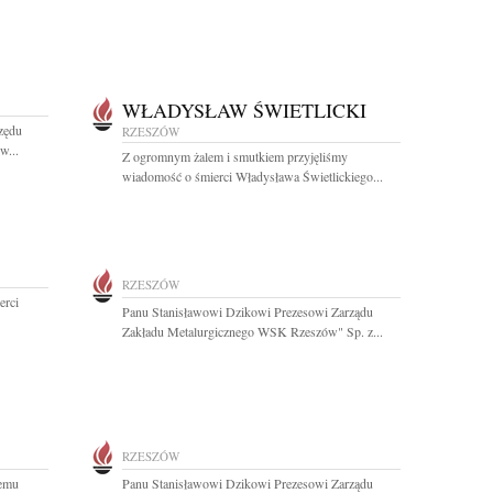
WŁADYSŁAW ŚWIETLICKI
zędu
RZESZÓW
w...
Z ogromnym żalem i smutkiem przyjęliśmy
wiadomość o śmierci Władysława Świetlickiego...
RZESZÓW
erci
Panu Stanisławowi Dzikowi Prezesowi Zarządu
Zakładu Metalurgicznego WSK Rzeszów" Sp. z...
RZESZÓW
emu
Panu Stanisławowi Dzikowi Prezesowi Zarządu