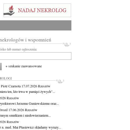
 nekrologów i wspomnień
wisko lub numer ogłoszenia:
+ szukanie zaawansowane
KROLOGI
 Piotr Czarnota
17.07.2026
Rzeszów
miera ten, kto trwa w pamięci żywych"...
.2026
Rzeszów
yrektorowi Jerzemu Guniewskiemu oraz...
Drozd
17.06.2026
Rzeszów
mnym smutkiem i niedowierzaniem...
.2026
Rzeszów
r n. med. Mai Ptasiewicz składamy wyrazy...