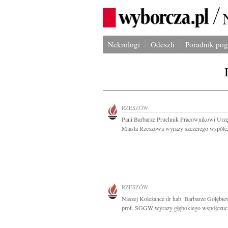
Nekrologi
Odeszli
Poradnik po
RZESZÓW
Pani Barbarze Pruchnik Pracownikowi Urz
Miasta Rzeszowa wyrazy szczerego współczu
RZESZÓW
Naszej Koleżance dr hab. Barbarze Gołębie
prof. SGGW wyrazy głębokiego współczuci