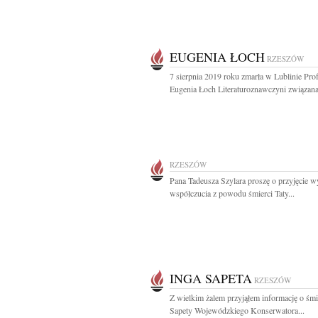
EUGENIA ŁOCH
RZESZÓW
7 sierpnia 2019 roku zmarła w Lublinie Prof
Eugenia Łoch Literaturoznawczyni związana 
RZESZÓW
Pana Tadeusza Szylara proszę o przyjęcie 
współczucia z powodu śmierci Taty...
INGA SAPETA
RZESZÓW
Z wielkim żalem przyjąłem informację o śmi
Sapety Wojewódzkiego Konserwatora...