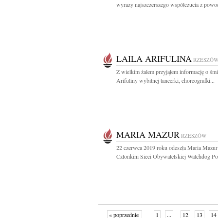
wyrazy najszczerszego współczucia z powod
LAILA ARIFULINA
RZESZÓ
Z wielkim żalem przyjąłem informację o śmie
Arifuliny wybitnej tancerki, choreografki...
MARIA MAZUR
RZESZÓW
22 czerwca 2019 roku odeszła Maria Mazur
Członkini Sieci Obywatelskiej Watchdog Pol
« poprzednie
1
...
12
13
14