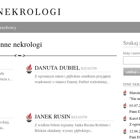
grzebowy
Inne nekrologi
Szukaj
Imię i naz
DANUTA DUBIEL
RZESZÓW
ędu
Z ogromnym żalem i głębokim smutkiem przyjąłem
cia z...
wiadomość o śmierci Danuty Dubiel wieloletniej...
INNE NE
Marcin
"Nie u
03.07
Panu D
JANEK RUSIN
RZESZÓW
Karol 
wskiej,
Z ogro
Z wielkim bólem żegnamy Janka Rusina Rodzinie i
a...
Bliskim składamy wyrazy głębokiego...
12.06
Pani D