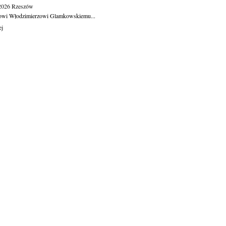
.2026
Rzeszów
owi Włodzimierzowi Glamkowskiemu...
ej