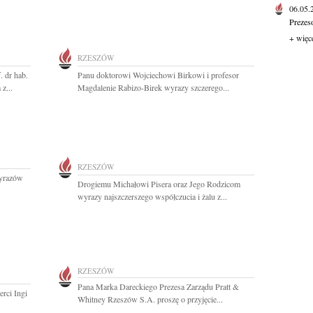
06.05
Prezes
+ więc
RZESZÓW
. dr hab.
Panu doktorowi Wojciechowi Birkowi i profesor
z...
Magdalenie Rabizo-Birek wyrazy szczerego...
RZESZÓW
wyrazów
Drogiemu Michałowi Pisera oraz Jego Rodzicom
wyrazy najszczerszego współczucia i żalu z...
RZESZÓW
Pana Marka Dareckiego Prezesa Zarządu Pratt &
erci Ingi
Whitney Rzeszów S.A. proszę o przyjęcie...