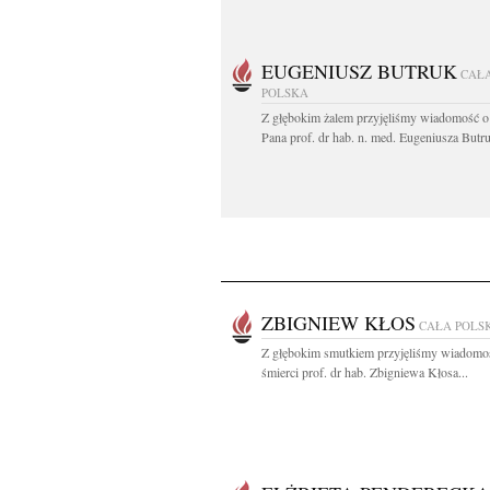
EUGENIUSZ BUTRUK
CAŁ
POLSKA
Z głębokim żalem przyjęliśmy wiadomość o
Pana prof. dr hab. n. med. Eugeniusza Butru
ZBIGNIEW KŁOS
CAŁA POLS
Z głębokim smutkiem przyjęliśmy wiadomo
śmierci prof. dr hab. Zbigniewa Kłosa...