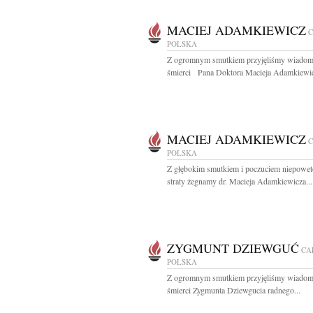
MACIEJ ADAMKIEWICZ
POLSKA
Z ogromnym smutkiem przyjęliśmy wiadom
śmierci Pana Doktora Macieja Adamkiewic
MACIEJ ADAMKIEWICZ
POLSKA
Z głębokim smutkiem i poczuciem niepowe
straty żegnamy dr. Macieja Adamkiewicza...
ZYGMUNT DZIEWGUĆ
CA
POLSKA
Z ogromnym smutkiem przyjęliśmy wiadom
śmierci Zygmunta Dziewgucia radnego...