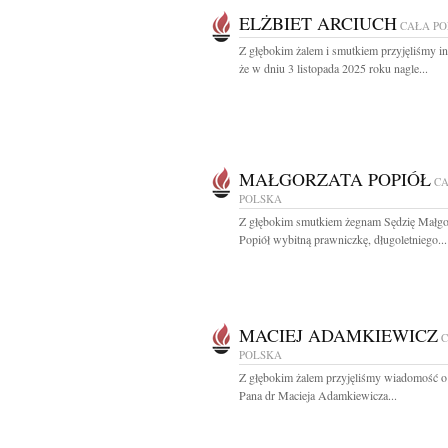
ELŻBIET ARCIUCH
CAŁA P
Z głębokim żalem i smutkiem przyjęliśmy in
że w dniu 3 listopada 2025 roku nagle...
MAŁGORZATA POPIÓŁ
C
POLSKA
Z głębokim smutkiem żegnam Sędzię Małgo
Popiół wybitną prawniczkę, długoletniego...
MACIEJ ADAMKIEWICZ
POLSKA
Z głębokim żalem przyjęliśmy wiadomość o
Pana dr Macieja Adamkiewicza...