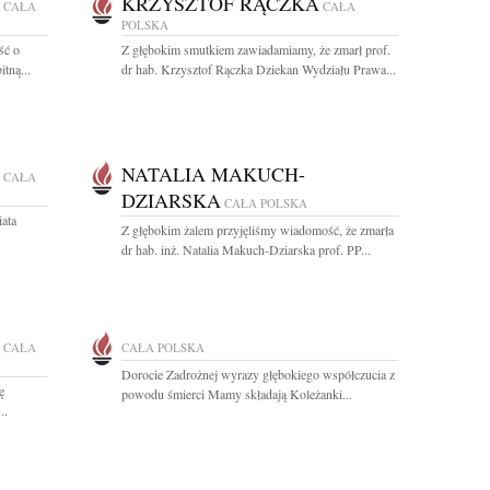
KRZYSZTOF RĄCZKA
CAŁA
CAŁA
POLSKA
ść o
Z głębokim smutkiem zawiadamiamy, że zmarł prof.
tną...
dr hab. Krzysztof Rączka Dziekan Wydziału Prawa...
NATALIA MAKUCH-
CAŁA
DZIARSKA
CAŁA POLSKA
ata
Z głębokim żalem przyjęliśmy wiadomość, że zmarła
dr hab. inż. Natalia Makuch-Dziarska prof. PP...
CAŁA
CAŁA POLSKA
Dorocie Zadrożnej wyrazy głębokiego współczucia z
ę
powodu śmierci Mamy składają Koleżanki...
..