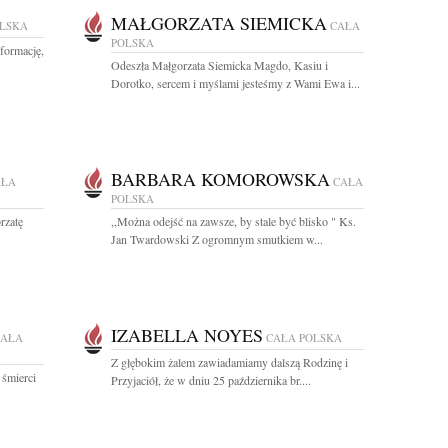
MAŁGORZATA SIEMICKA
OLSKA
CAŁA
POLSKA
formację,
Odeszła Małgorzata Siemicka Magdo, Kasiu i
Dorotko, sercem i myślami jesteśmy z Wami Ewa i...
BARBARA KOMOROWSKA
AŁA
CAŁA
POLSKA
rzatę
,,Można odejść na zawsze, by stale być blisko " Ks.
Jan Twardowski Z ogromnym smutkiem w...
IZABELLA NOYES
CAŁA
CAŁA POLSKA
Z głębokim żalem zawiadamiamy dalszą Rodzinę i
 śmierci
Przyjaciół, że w dniu 25 października br....