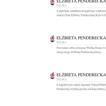
ELŻBIETA PENDERECKA
POLSKA
Z głębokim smutkiem przyjęliśmy wiadomo
śmierci Pani Elżbiety Pendereckiej Była wybi
ELŻBIETA PENDERECKA
POLSKA
Pozwalam sobie pożegnać Wielką Damę świ
muzycznego Elżbietę Penderecką której...
ELŻBIETA PENDERECKA
POLSKA
Z najgłębszym żalem żegnamy Panią Elżbiet
Penderecką wybitną postać polskiej kultury,.