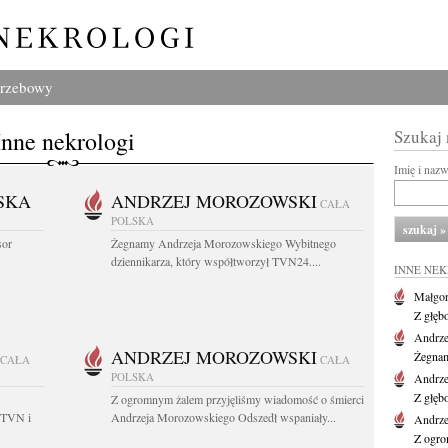
grzebowy
Inne nekrologi
Szukaj
Imię i naz
SKA
ANDRZEJ MOROZOWSKI
CAŁA
POLSKA
sor
Żegnamy Andrzeja Morozowskiego Wybitnego
dziennikarza, który współtworzył TVN24....
INNE NE
Małgor
Z głęb
Andrze
ANDRZEJ MOROZOWSKI
Żegnam
CAŁA
CAŁA
POLSKA
Andrze
Z głęb
Z ogromnym żalem przyjęliśmy wiadomość o śmierci
 TVN i
Andrzeja Morozowskiego Odszedł wspaniały...
Andrze
Z ogro