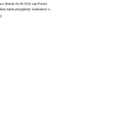
usz Butruk
06.08.2026
cała Polska
okim żalem przyjęliśmy wiadomość o...
ej