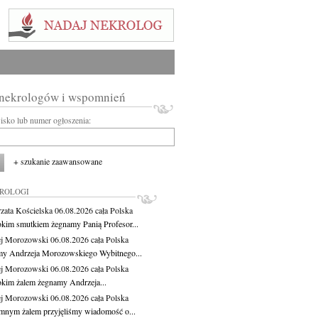
 nekrologów i wspomnień
wisko lub numer ogłoszenia:
+ szukanie zaawansowane
KROLOGI
zata Kościelska
06.08.2026
cała Polska
okim smutkiem żegnamy Panią Profesor...
j Morozowski
06.08.2026
cała Polska
y Andrzeja Morozowskiego Wybitnego...
j Morozowski
06.08.2026
cała Polska
okim żalem żegnamy Andrzeja...
j Morozowski
06.08.2026
cała Polska
mnym żalem przyjęliśmy wiadomość o...