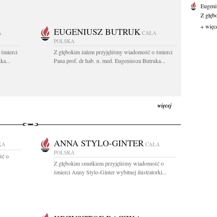
Eugeni
Z głęb
+ więc
EUGENIUSZ BUTRUK
A
CAŁA
POLSKA
 śmierci
Z głębokim żalem przyjęliśmy wiadomość o śmierci
ka...
Pana prof. dr hab. n. med. Eugeniusza Butruka...
więcej
ANNA STYLO-GINTER
KA
CAŁA
POLSKA
ść o
Z głębokim smutkiem przyjęliśmy wiadomość o
śmierci Anny Stylo-Ginter wybitnej ilustratorki...