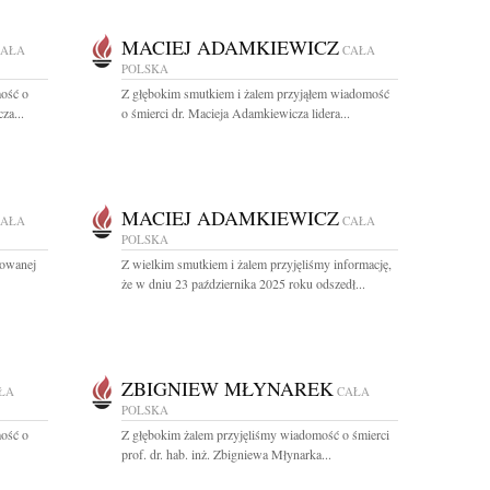
MACIEJ ADAMKIEWICZ
CAŁA
CAŁA
POLSKA
ość o
Z głębokim smutkiem i żalem przyjąłem wiadomość
za...
o śmierci dr. Macieja Adamkiewicza lidera...
MACIEJ ADAMKIEWICZ
CAŁA
CAŁA
POLSKA
towanej
Z wielkim smutkiem i żalem przyjęliśmy informację,
że w dniu 23 października 2025 roku odszedł...
ZBIGNIEW MŁYNAREK
ŁA
CAŁA
POLSKA
ość o
Z głębokim żalem przyjęliśmy wiadomość o śmierci
prof. dr. hab. inż. Zbigniewa Młynarka...