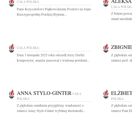
ALEKSA
CAŁA POLSKA
CAŁA POLSK
Panu Krzysztofowi Piątkowskiemu Posłowi na Sejm
Z bólem powia
Rzeczypospolitej Polskiej Byłemu...
zmarł nieodżał
ZBIGNI
CAŁA POLSKA
Dnia 3 listopada 2025 roku odszedł Jerzy Derfel
Z głębokim sm
kompozytor, aranżer pracował z wieloma polskimi...
śmierci prof. d
ANNA STYLO-GINTER
ELŻBIE
CAŁA
POLSKA
POLSKA
Z głębokim smutkiem przyjęliśmy wiadomość o
Z głębokim sm
śmierci Anny Stylo-Ginter wybitnej ilustratorki...
śmierci Pani E