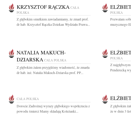
KRZYSZTOF RĄCZKA
ELŻBIE
CAŁA
POLSKA
POLSKA
Z głębokim smutkiem zawiadamiamy, że zmarł prof.
Pozwalam sobi
dr hab. Krzysztof Rączka Dziekan Wydziału Prawa...
muzycznego Elż
NATALIA MAKUCH-
ELŻBIE
DZIARSKA
POLSKA
CAŁA POLSKA
Z najgłębszym 
Z głębokim żalem przyjęliśmy wiadomość, że zmarła
Penderecką wybi
dr hab. inż. Natalia Makuch-Dziarska prof. PP...
ELŻBIE
CAŁA POLSKA
Dorocie Zadrożnej wyrazy głębokiego współczucia z
Z głębokim żal
powodu śmierci Mamy składają Koleżanki...
że w dniu 3 lis