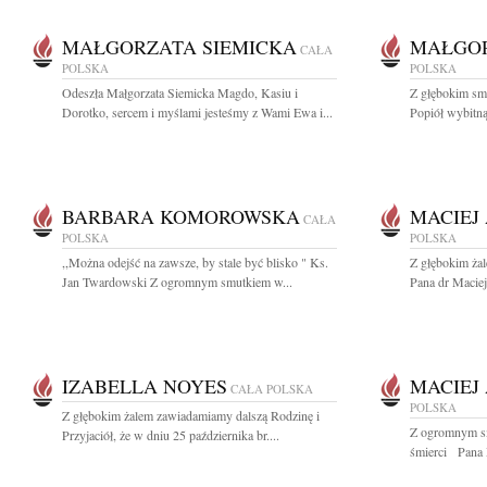
MAŁGORZATA SIEMICKA
MAŁGOR
CAŁA
POLSKA
POLSKA
Odeszła Małgorzata Siemicka Magdo, Kasiu i
Z głębokim sm
Dorotko, sercem i myślami jesteśmy z Wami Ewa i...
Popiół wybitną
BARBARA KOMOROWSKA
MACIEJ
CAŁA
POLSKA
POLSKA
,,Można odejść na zawsze, by stale być blisko " Ks.
Z głębokim ża
Jan Twardowski Z ogromnym smutkiem w...
Pana dr Macie
IZABELLA NOYES
MACIEJ
CAŁA POLSKA
POLSKA
Z głębokim żalem zawiadamiamy dalszą Rodzinę i
Z ogromnym s
Przyjaciół, że w dniu 25 października br....
śmierci Pana 