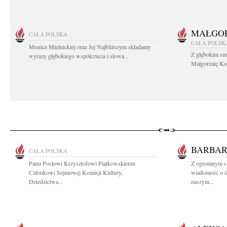
MAŁGOR
CAŁA POLSKA
CAŁA POLSK
Monice Mielnickiej oraz Jej Najbliższym składamy
Z głębokim sm
wyrazy głębokiego współczucia i słowa...
Małgorzatę Koś
BARBAR
CAŁA POLSKA
Panu Posłowi Krzysztofowi Piątkowskiemu
Z ogromnym sm
Członkowi Sejmowej Komisji Kultury,
wiadomość o śm
Dziedzictwa...
naszym...