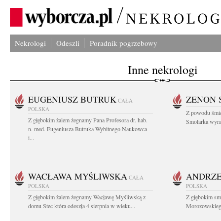
Nekrologi
Odeszli
Poradnik pogrzebowy
Inne nekrologi
EUGENIUSZ BUTRUK
ZENON 
CAŁA
POLSKA
Z powodu śmie
Z głębokim żalem żegnamy Pana Profesora dr. hab.
Smolarka wyraz
n. med. Eugeniusza Butruka Wybitnego Naukowca
i...
WACŁAWA MYŚLIWSKA
ANDRZE
CAŁA
POLSKA
POLSKA
Z głębokim żalem żegnamy Wacławę Myśliwską z
Z głębokim sm
domu Stec która odeszła 4 sierpnia w wieku...
Morozowskiego 