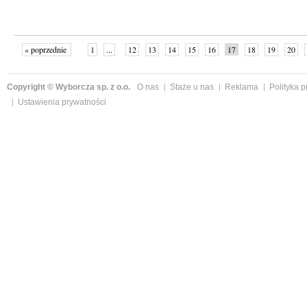
« poprzednie
1
...
12
13
14
15
16
17
18
19
20
»
Copyright © Wyborcza sp. z o.o.
O nas
Staże u nas
Reklama
Polityka 
Ustawienia prywatności