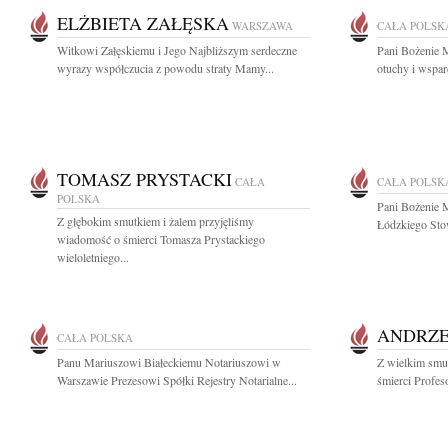
ELŻBIETA ZAŁĘSKA
WARSZAWA
CAŁA POLSK
Witkowi Załęskiemu i Jego Najbliższym serdeczne
Pani Bożenie M
wyrazy współczucia z powodu straty Mamy...
otuchy i wsparc
TOMASZ PRYSTACKI
CAŁA
CAŁA POLSK
POLSKA
Pani Bożenie M
Z głębokim smutkiem i żalem przyjęliśmy
Łódzkiego Sto
wiadomość o śmierci Tomasza Prystackiego
wieloletniego...
ANDRZE
CAŁA POLSKA
Panu Mariuszowi Białeckiemu Notariuszowi w
Z wielkim smu
Warszawie Prezesowi Spółki Rejestry Notarialne...
śmierci Profes