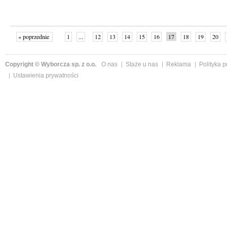
« poprzednie
1
...
12
13
14
15
16
17
18
19
20
»
Copyright © Wyborcza sp. z o.o.
O nas
Staże u nas
Reklama
Polityka 
Ustawienia prywatności