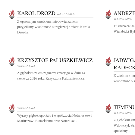
KAROL DROZD
ANDRZE
WARSZAWA
WARSZAWA
Z ogromnym smutkiem i niedowierzaniem
12 czerwca 202
przyjęliśmy wiadomość o tragicznej śmierci Karola
Wierzbicki Był
Drozda...
KRZYSZTOF PALUSZKIEWICZ
JADWIG
WARSZAWA
RADEC
Z głębokim żalem żegnamy zmarłego w dniu 14
Z wielkim smu
czerwca 2026 roku Krzysztofa Paluszkiewicza...
wiadomość o śm
TEMEN
WARSZAWA
WARSZAWA
Wyrazy głębokiego żalu i współczucia Notariuszowi
Z głębokim s
Mariuszowi Białeckiemu oraz Notariusz...
Wdowczyk straż
spuścizny...