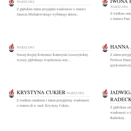
IWONA 
WARSZAWA
WARSZAWA
Z głębokim żalem przyjęłam wiadomość o śmierci
Z wielkim smu
Janusza Michałowskiego wybitnego aktora...
o śmierci Pani
HANNA 
WARSZAWA
Naszej drogiej Koleżance Katarzynie Leszczyńskiej
Z żalem przyję
wyrazy głębokiego współczucia oraz...
Profesor Hanny
językoznawczyn
KRYSTYNA CUKIER
JADWIG
WARSZAWA
RADEC
Z wielkim smutkiem i żalem przyjęliśmy wiadomość
o śmierci dr n. med. Krystyny Cukier...
Z głębokim smu
wiadomość o ś
Radeckiej...