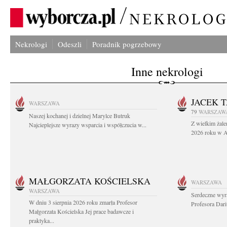
Nekrologi
Odeszli
Poradnik pogrzebowy
Inne nekrologi
JACEK 
WARSZAWA
79
WARSZAW
Naszej kochanej i dzielnej Marylce Butruk
Z wielkim żale
Najcieplejsze wyrazy wsparcia i współczucia w...
2026 roku w Au
MAŁGORZATA KOŚCIELSKA
WARSZAWA
WARSZAWA
Serdeczne wyr
W dniu 3 sierpnia 2026 roku zmarła Profesor
Profesora Dar
Małgorzata Kościelska Jej prace badawcze i
praktyka...