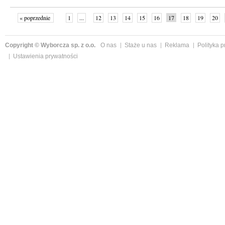
« poprzednie
1
...
12
13
14
15
16
17
18
19
20
»
Copyright © Wyborcza sp. z o.o.
O nas
Staże u nas
Reklama
Polityka 
Ustawienia prywatności