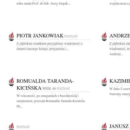
roku zmarł Prof. dr hab. Jerzy Siepak...
współczucia z 
PIOTR JANKOWIAK
ANDRZE
POZNAŃ
Z głębokim smutkiem przyjęliśmy wiadomość o
Z głębokim żal
śmierci naszego kolegi, przyjaciela i...
wiadomość, że
Andrzej...
ROMUALDA TARANDA-
KAZIMI
KICIŃSKA
WIEK: 86
POZNAŃ
W dniu 5 czer
Narożny emery
W wieczność, po zmaganiach z bezsilnością i
cierpieniem, przeszła Romualda Taranda-Kicińska
86...
JANUSZ
POZNAŃ