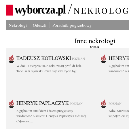
Nekrologi
Odeszli
Poradnik pogrzebowy
Inne nekrologi
TADEUSZ KOTŁOWSKI
HENRYK
POZNAŃ
W dniu 3 sierpnia 2026 roku zmarł prof. dr hab.
Z głębokim sm
Tadeusz Kotłowski Przez całe swe życie był...
wiadomość o ś
HENRYK PAPLACZYK
POZNAŃ
POZNAŃ
Z głębokim smutkiem i żalem przyjęliśmy
Adw. Mariuszo
wiadomość o śmierci Henryka Paplaczyka Odszedł
współczucia z 
Człowiek,...