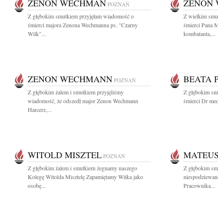
ZENON WECHMAN
ZENON
POZNAŃ
Z głębokim smutkiem przyjęłam wiadomość o
Z wielkim smu
śmierci majora Zenona Wechmanna ps. "Czarny
śmierci Pana 
Wilk"...
kombatanta,...
ZENON WECHMANN
BEATA 
POZNAŃ
Z głębokim żalem i smutkiem przyjęliśmy
Z głębokim sm
wiadomość, że odszedł major Zenon Wechmann
śmierci Dr med
Harcerz,...
WITOLD MISZTEL
MATEUS
POZNAŃ
Z głębokim żalem i smutkiem żegnamy naszego
Z głębokim sm
Kolegę Witolda Misztelę Zapamiętamy Witka jako
niespodziewan
osobę...
Pracownika...