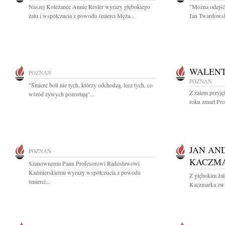
Naszej Koleżance Annie Resler wyrazy głębokiego
"Można odejść 
żalu i współczucia z powodu śmierci Męża...
Jan Twardowsk
WALENT
POZNAŃ
POZNAŃ
"Śmierć boli nie tych, którzy odchodzą, lecz tych, co
Z żalem przyj
wśród żywych pozostają"...
roku zmarł Pro
JAN AN
POZNAŃ
KACZM
Szanownemu Panu Profesorowi Radosławowi
Kaźmierskiemu wyrazy współczucia z powodu
Z głębokim ża
śmierci...
Kaczmarka zwi