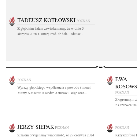
TADEUSZ KOTŁOWSKI
POZNAŃ
Z głębokim żalem zawiadamiamy, że w dniu 3
sierpnia 2026 r. zmarł Prof. dr hab. Tadeusz...
EWA
POZNAŃ
ROSOWS
Wyrazy głębokiego współczucia z powodu śmierci
POZNAŃ
Mamy Naszemu Koledze Arturowi Blige oraz...
Z ogromnym ża
23 czerwca 2024
JERZY SIEPAK
POZNAŃ
POZNAŃ
Z żalem przyjęliśmy wiadomość, że 29 czerwca 2024
Krzysztofowi 