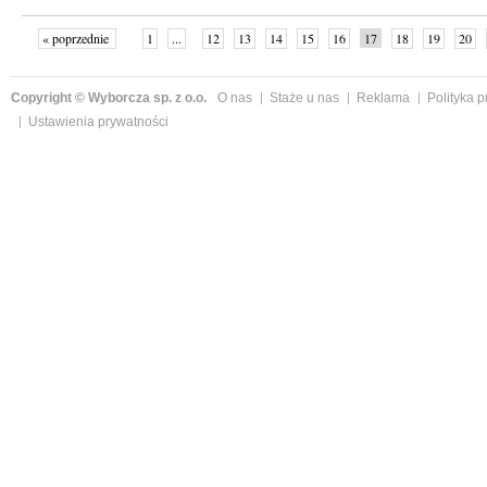
« poprzednie
1
...
12
13
14
15
16
17
18
19
20
»
Copyright © Wyborcza sp. z o.o.
O nas
Staże u nas
Reklama
Polityka 
Ustawienia prywatności