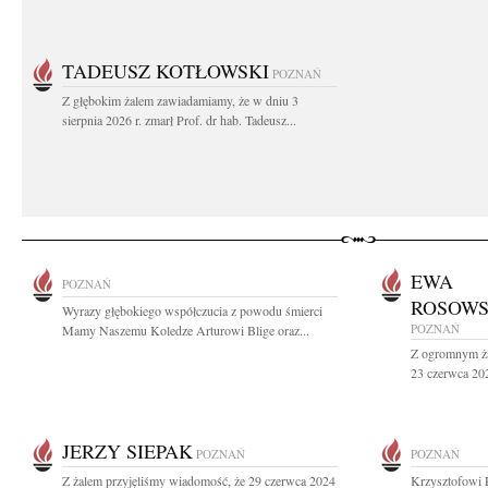
TADEUSZ KOTŁOWSKI
POZNAŃ
Z głębokim żalem zawiadamiamy, że w dniu 3
sierpnia 2026 r. zmarł Prof. dr hab. Tadeusz...
EWA
POZNAŃ
ROSOWS
Wyrazy głębokiego współczucia z powodu śmierci
POZNAŃ
Mamy Naszemu Koledze Arturowi Blige oraz...
Z ogromnym ża
23 czerwca 2024
JERZY SIEPAK
POZNAŃ
POZNAŃ
Z żalem przyjęliśmy wiadomość, że 29 czerwca 2024
Krzysztofowi 