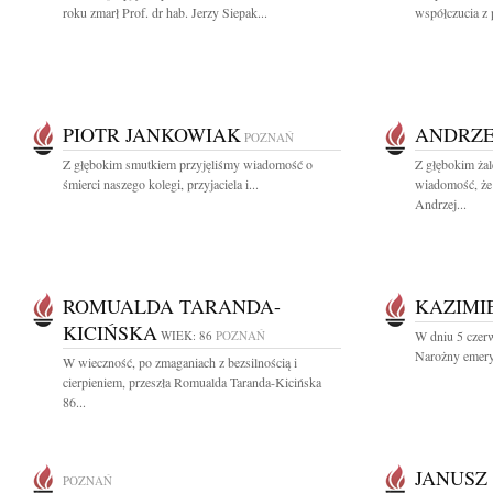
roku zmarł Prof. dr hab. Jerzy Siepak...
współczucia z 
PIOTR JANKOWIAK
ANDRZE
POZNAŃ
Z głębokim smutkiem przyjęliśmy wiadomość o
Z głębokim żal
śmierci naszego kolegi, przyjaciela i...
wiadomość, że
Andrzej...
ROMUALDA TARANDA-
KAZIMI
KICIŃSKA
WIEK: 86
POZNAŃ
W dniu 5 czer
Narożny emery
W wieczność, po zmaganiach z bezsilnością i
cierpieniem, przeszła Romualda Taranda-Kicińska
86...
JANUSZ
POZNAŃ