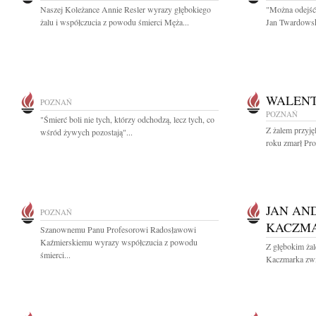
Naszej Koleżance Annie Resler wyrazy głębokiego
"Można odejść 
żalu i współczucia z powodu śmierci Męża...
Jan Twardowsk
WALENT
POZNAŃ
POZNAŃ
"Śmierć boli nie tych, którzy odchodzą, lecz tych, co
Z żalem przyj
wśród żywych pozostają"...
roku zmarł Pro
JAN AN
POZNAŃ
KACZM
Szanownemu Panu Profesorowi Radosławowi
Kaźmierskiemu wyrazy współczucia z powodu
Z głębokim ża
śmierci...
Kaczmarka zwi