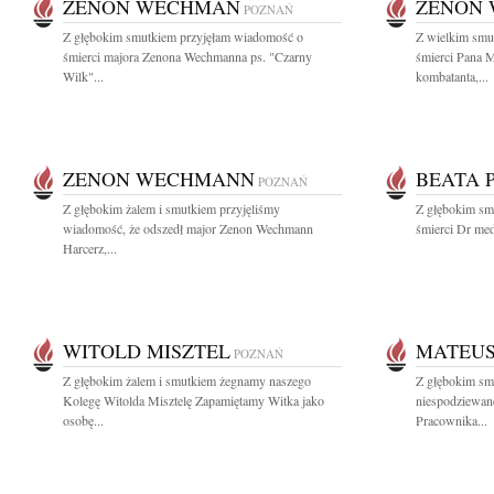
ZENON WECHMAN
ZENON
POZNAŃ
Z głębokim smutkiem przyjęłam wiadomość o
Z wielkim smu
śmierci majora Zenona Wechmanna ps. "Czarny
śmierci Pana 
Wilk"...
kombatanta,...
ZENON WECHMANN
BEATA 
POZNAŃ
Z głębokim żalem i smutkiem przyjęliśmy
Z głębokim sm
wiadomość, że odszedł major Zenon Wechmann
śmierci Dr med
Harcerz,...
WITOLD MISZTEL
MATEUS
POZNAŃ
Z głębokim żalem i smutkiem żegnamy naszego
Z głębokim sm
Kolegę Witolda Misztelę Zapamiętamy Witka jako
niespodziewan
osobę...
Pracownika...