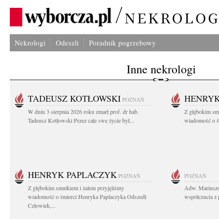
Nekrologi
Odeszli
Poradnik pogrzebowy
Inne nekrologi
TADEUSZ KOTŁOWSKI
HENRYK
POZNAŃ
W dniu 3 sierpnia 2026 roku zmarł prof. dr hab.
Z głębokim sm
Tadeusz Kotłowski Przez całe swe życie był...
wiadomość o ś
HENRYK PAPLACZYK
POZNAŃ
POZNAŃ
Z głębokim smutkiem i żalem przyjęliśmy
Adw. Mariuszo
wiadomość o śmierci Henryka Paplaczyka Odszedł
współczucia z 
Człowiek,...