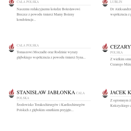
CAŁA POLSKA
LUBLIN
Naszemu redakcyjnemu koledze Bolesławowi
Dr Aleksandrz
Breczce z powodu śmierci Mamy Bożeny
współczucia z 
kondolencje...
CAŁA POLSKA
CEZARY
Tomaszowi Moczadle oraz Rodzinie wyrazy
POLSKA
głębokiego współczucia z powodu śmierci Syna...
Z wielkim smu
Cezarego Miżej
STANISŁAW JABŁONKA
JACEK 
CAŁA
POLSKA
Z ogromnym ża
Środowisko Torakochirurgów i Kardiochirurgów
Kulczyckiego za
Polskich z głębokim smutkiem przyjęło...