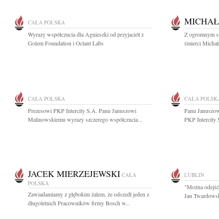
MICHAŁ
CAŁA POLSKA
Wyrazy współczucia dla Agnieszki od przyjaciół z
Z ogromnym s
Golem Foundation i Octant Labs
śmierci Michał
CAŁA POLSKA
CAŁA POLSK
Prezesowi PKP Intercity S.A. Panu Januszowi
Panu Januszow
Malinowskiemu wyrazy szczerego współczucia...
PKP Intercity 
JACEK MIERZEJEWSKI
CAŁA
LUBLIN
POLSKA
"Można odejść 
Zawiadamiamy z głębokim żalem, że odszedł jeden z
Jan Twardowsk
długoletnich Pracowników firmy Bosch w...