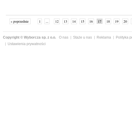
« poprzednie
1
...
12
13
14
15
16
17
18
19
20
»
Copyright © Wyborcza sp. z o.o.
O nas
Staże u nas
Reklama
Polityka 
Ustawienia prywatności