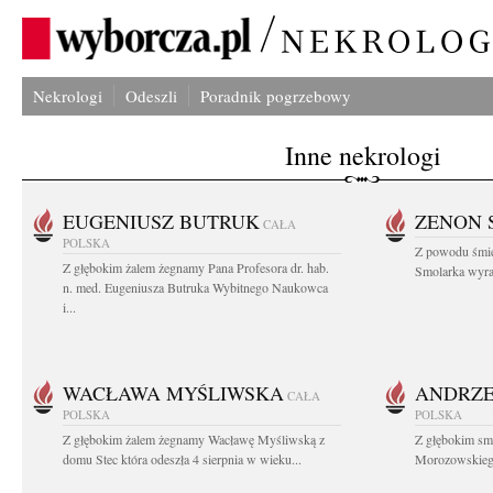
Nekrologi
Odeszli
Poradnik pogrzebowy
Inne nekrologi
EUGENIUSZ BUTRUK
ZENON 
CAŁA
POLSKA
Z powodu śmie
Z głębokim żalem żegnamy Pana Profesora dr. hab.
Smolarka wyraz
n. med. Eugeniusza Butruka Wybitnego Naukowca
i...
WACŁAWA MYŚLIWSKA
ANDRZE
CAŁA
POLSKA
POLSKA
Z głębokim żalem żegnamy Wacławę Myśliwską z
Z głębokim sm
domu Stec która odeszła 4 sierpnia w wieku...
Morozowskiego 