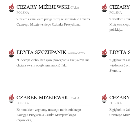
CEZARY MIŻEJEWSKI
CEZARY
CAŁA
POLSKA
POLSKA
Z żalem i smutkiem przyjęliśmy wiadomość o śmierci
Z wielkim smu
Cezarego Miżejewskiego Członka Prezydium...
Miżejewskiego 
polskiej...
EDYTA SZCZEPANIK
EDYTA 
WARSZAWA
"Odeszłaś cicho, bez słów pożegnania Tak jakbyś nie
Z głębokim żal
chciała swym odejściem smucić Tak...
wiadomość o na
Słonki...
CZAREK MIŻEJEWSKI
CEZARY
CAŁA
POLSKA
POLSKA
Ze smutkiem żegnamy naszego ministerialnego
Z głębokim ża
Kolegę i Przyjaciela Czarka Miżejewskiego
Cezarego Miże
Człowieka,...