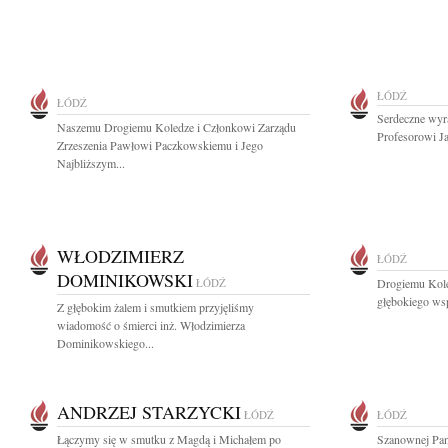
ŁÓDŹ
ŁÓDŹ
Serdeczne wyr
Naszemu Drogiemu Koledze i Członkowi Zarządu
Profesorowi J
Zrzeszenia Pawłowi Paczkowskiemu i Jego
Najbliższym...
WŁODZIMIERZ
ŁÓDŹ
DOMINIKOWSKI
ŁÓDŹ
Drogiemu Kol
głębokiego wsp
Z głębokim żalem i smutkiem przyjęliśmy
wiadomość o śmierci inż. Włodzimierza
Dominikowskiego...
ANDRZEJ STARZYCKI
ŁÓDŹ
ŁÓDŹ
Łączymy się w smutku z Magdą i Michałem po
Szanownej Pani