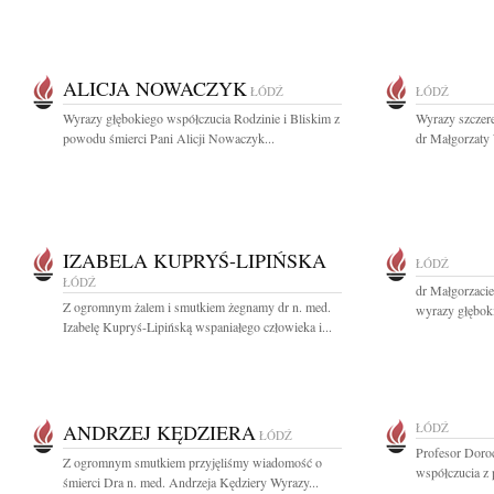
ALICJA NOWACZYK
ŁÓDŹ
ŁÓDŹ
Wyrazy głębokiego współczucia Rodzinie i Bliskim z
Wyrazy szczere
powodu śmierci Pani Alicji Nowaczyk...
dr Małgorzaty
IZABELA KUPRYŚ-LIPIŃSKA
ŁÓDŹ
ŁÓDŹ
dr Małgorzacie
Z ogromnym żalem i smutkiem żegnamy dr n. med.
wyrazy głęboki
Izabelę Kupryś-Lipińską wspaniałego człowieka i...
ANDRZEJ KĘDZIERA
ŁÓDŹ
ŁÓDŹ
Profesor Doro
Z ogromnym smutkiem przyjęliśmy wiadomość o
współczucia z 
śmierci Dra n. med. Andrzeja Kędziery Wyrazy...