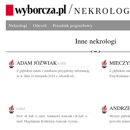
Nekrologi
Odeszli
Poradnik pogrzebowy
Inne nekrologi
ADAM JÓŹWIAK
MIECZY
ŁÓDŹ
Z głębokim żalem i smutkiem przyjęliśmy informację,
Z głębokim ża
że w dniu 16 listopada 2024 r. odszedł od...
Pytę Rodzinie 
ANDRZE
ŁÓDŹ
Prof. dr. hab. n. med. Adamowi Antczak i dr hab. n.
Wyrazy głęboki
med. Magdalenie Kotlickiej-Antczak wyrazy...
powodu śmierc