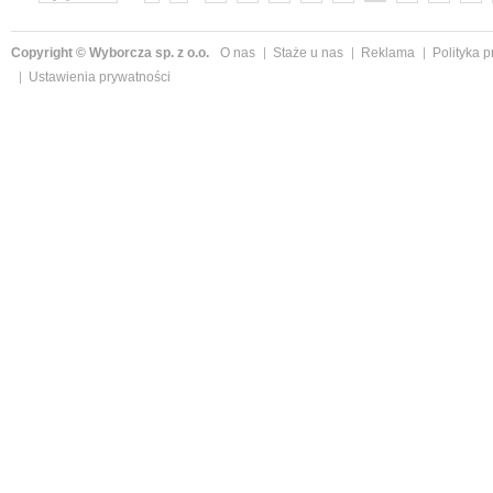
»
Copyright © Wyborcza sp. z o.o.
O nas
Staże u nas
Reklama
Polityka 
Ustawienia prywatności