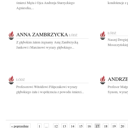
śmierci Męża i Ojca Andrzeja Starzyckiego
kondolencje z 
Agnieszka,...
ANNA ZAMBRZYCKA
ŁÓDŹ
ŁÓDŹ
Naszej Drogiej
Z głębokim żalem żegnamy Anię Zambrzycką
Moszczyńskiej 
Jankowi i Marcinowi wyrazy głębokiego...
ANDRZE
ŁÓDŹ
Profesorowi Witoldowi Filipczakowi wyrazy
Profesor Małg
głębokiego żalu i współczucia z powodu śmierci...
Synom, wyrazy 
« poprzednie
1
...
12
13
14
15
16
17
18
19
20