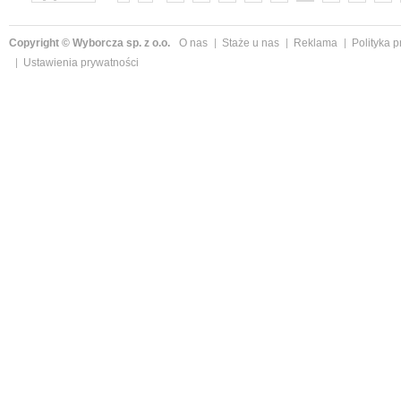
»
Copyright © Wyborcza sp. z o.o.
O nas
Staże u nas
Reklama
Polityka 
Ustawienia prywatności