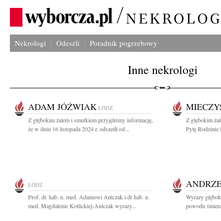
Nekrologi
Odeszli
Poradnik pogrzebowy
Inne nekrologi
ADAM JÓŹWIAK
MIECZY
ŁÓDŹ
Z głębokim żalem i smutkiem przyjęliśmy informację,
Z głębokim ża
że w dniu 16 listopada 2024 r. odszedł od...
Pytę Rodzinie 
ANDRZE
ŁÓDŹ
Prof. dr. hab. n. med. Adamowi Antczak i dr hab. n.
Wyrazy głęboki
med. Magdalenie Kotlickiej-Antczak wyrazy...
powodu śmierc