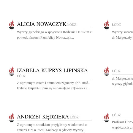
ALICJA NOWACZYK
ŁÓDŹ
ŁÓDŹ
Wyrazy głębokiego współczucia Rodzinie i Bliskim z
Wyrazy szczere
powodu śmierci Pani Alicji Nowaczyk...
dr Małgorzaty
IZABELA KUPRYŚ-LIPIŃSKA
ŁÓDŹ
ŁÓDŹ
dr Małgorzacie
Z ogromnym żalem i smutkiem żegnamy dr n. med.
wyrazy głęboki
Izabelę Kupryś-Lipińską wspaniałego człowieka i...
ANDRZEJ KĘDZIERA
ŁÓDŹ
ŁÓDŹ
Profesor Doro
Z ogromnym smutkiem przyjęliśmy wiadomość o
współczucia z 
śmierci Dra n. med. Andrzeja Kędziery Wyrazy...