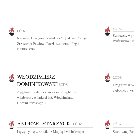
ŁÓDŹ
ŁÓDŹ
Serdeczne wyr
Naszemu Drogiemu Koledze i Członkowi Zarządu
Profesorowi J
Zrzeszenia Pawłowi Paczkowskiemu i Jego
Najbliższym...
WŁODZIMIERZ
ŁÓDŹ
DOMINIKOWSKI
ŁÓDŹ
Drogiemu Kol
głębokiego wsp
Z głębokim żalem i smutkiem przyjęliśmy
wiadomość o śmierci inż. Włodzimierza
Dominikowskiego...
ANDRZEJ STARZYCKI
ŁÓDŹ
ŁÓDŹ
Łączymy się w smutku z Magdą i Michałem po
Szanownej Pani