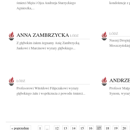
śmierci Męża i Ojca Andrzeja Starzyckiego
kondolencje z 
Agnieszka,...
ANNA ZAMBRZYCKA
ŁÓDŹ
ŁÓDŹ
Naszej Drogiej
Z głębokim żalem żegnamy Anię Zambrzycką
Moszczyńskiej 
Jankowi i Marcinowi wyrazy głębokiego...
ANDRZE
ŁÓDŹ
Profesorowi Witoldowi Filipczakowi wyrazy
Profesor Małg
głębokiego żalu i współczucia z powodu śmierci...
Synom, wyrazy 
« poprzednie
1
...
12
13
14
15
16
17
18
19
20