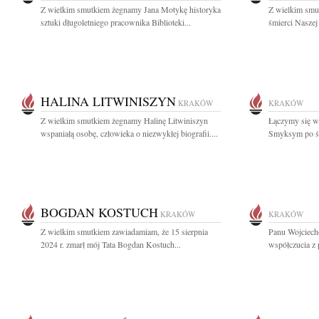
Z wielkim smutkiem żegnamy Jana Motykę historyka
Z wielkim smu
sztuki długoletniego pracownika Biblioteki...
śmierci Naszej
HALINA LITWINISZYN
KRAKÓW
KRAKÓW
Z wielkim smutkiem żegnamy Halinę Litwiniszyn
Łączymy się w
wspaniałą osobę, człowieka o niezwykłej biografii....
Smyksym po śm
BOGDAN KOSTUCH
KRAKÓW
KRAKÓW
Z wielkim smutkiem zawiadamiam, że 15 sierpnia
Panu Wojciech
2024 r. zmarł mój Tata Bogdan Kostuch...
współczucia z 