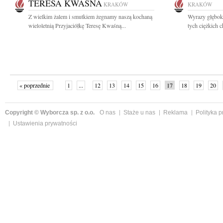
TERESA KWAŚNA
KRAKÓW
KRAKÓW
Z wielkim żalem i smutkiem żegnamy naszą kochaną
Wyrazy głębok
wieloletnią Przyjaciółkę Teresę Kwaśną...
tych ciężkich c
« poprzednie
1
...
12
13
14
15
16
17
18
19
20
»
Copyright © Wyborcza sp. z o.o.
O nas
Staże u nas
Reklama
Polityka 
Ustawienia prywatności