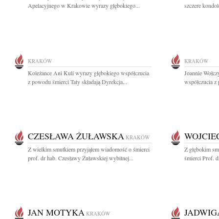
Apelacyjnego w Krakowie wyrazy głębokiego...
szczere kondol
KRAKÓW
KRAKÓW
Koleżance Ani Kuli wyrazy głębokiego współczucia
Joannie Wołcz
z powodu śmierci Taty składają Dyrekcja...
współczucia z
CZESŁAWA ŻUŁAWSKA
WOJCIE
KRAKÓW
Z wielkim smutkiem przyjąłem wiadomość o śmierci
Z głębokim sm
prof. dr hab. Czesławy Żuławskiej wybitnej...
śmierci Prof. 
JAN MOTYKA
JADWIG
KRAKÓW