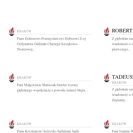
ROBERT
KRAKÓW
Panu Doktorowi Przemysławowi Dubisowi Z-cy
Z głębokim smu
Ordynatora Oddziału Chirurgii Szczękowo-
wiadomość o ś
Twarzowej...
pierwszego...
TADEUS
KRAKÓW
KRAKÓW
Pani Małgorzacie Matuszak-Smoter wyrazy
Z głebokim smu
głębokiego współczucia z powodu śmierci Męża...
wiadomość o ś
Żegnamy...
KRAKÓW
KRAKÓW
Panu Krystianowi Serzysko Sędziemu Sądu
Pani Joannie 