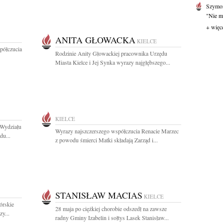
Szymo
"Nie mi
+ więc
ANITA GŁOWACKA
KIELCE
półczucia
Rodzinie Anity Głowackiej pracownika Urzędu
Miasta Kielce i Jej Synka wyrazy najgłębszego...
KIELCE
 Wydziału
Wyrazy najszczerszego współczucia Renacie Marzec
du...
z powodu śmierci Matki składają Zarząd i...
STANISŁAW MACIAS
KIELCE
órskie
28 maja po ciężkiej chorobie odszedł na zawsze
y...
radny Gminy Izabelin i sołtys Lasek Stanisław...