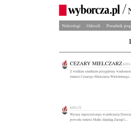
Nekrologi
Odeszli
Poradnik po
CEZARY MIELCZARZ
KIEL
Z wielkim smutkiem przyjęliśmy wiadomoś
śmierci Cezarego Mielczarza Wieloletniego..
KIELCE
Wyrazy najszczerszego współczucia Dorocie
powodu śmierci Matki składają Zarząd i...