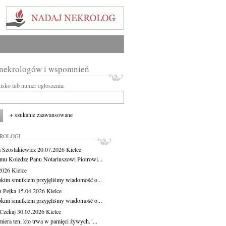
 nekrologów i wspomnień
wisko lub numer ogłoszenia:
+ szukanie zaawansowane
KROLOGI
 Szostakiewicz
20.07.2026
Kielce
mu Koledze Panu Notariuszowi Piotrowi...
.2026
Kielce
okim smutkiem przyjęliśmy wiadomość o...
 Pełka
15.04.2026
Kielce
okim smutkiem przyjęliśmy wiadomość o...
 Czekaj
30.03.2026
Kielce
iera ten, kto trwa w pamięci żywych."...