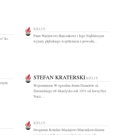
KIELCE
Panu Wacławowi Barczakowi i Jego Najbliższym
o" ks.
wyrazy głębokiego współczucia z powodu...
STEFAN KRATERSKI
KIELCE
ższym
Wspomnienie W ogrodzie domu Demelów ul.
.
Żeromskiego 48 Skarżysko rok 1931 od lewej Dyr.
Nacz....
KIELCE
Drogiemu Koledze Maciejowi Marcinkowskiemu