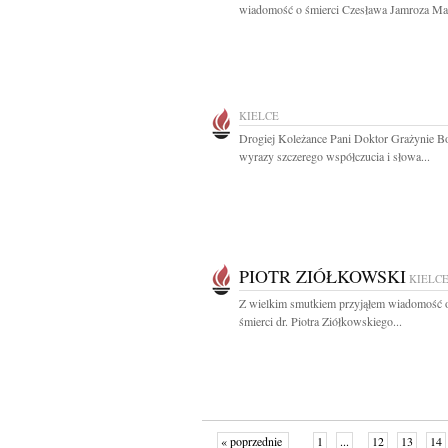
wiadomość o śmierci Czesława Jamroza Marz
KIELCE
Drogiej Koleżance Pani Doktor Grażynie Bo
wyrazy szczerego współczucia i słowa...
PIOTR ZIÓŁKOWSKI
KIELC
Z wielkim smutkiem przyjąłem wiadomość o
śmierci dr. Piotra Ziółkowskiego...
« poprzednie
1
...
12
13
14