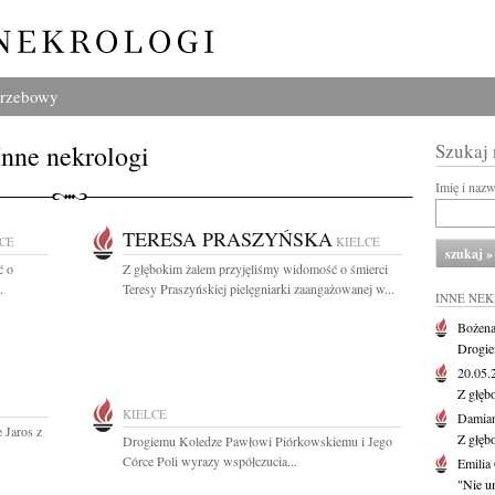
grzebowy
Inne nekrologi
Szukaj
Imię i naz
TERESA PRASZYŃSKA
CE
KIELCE
ć o
Z głębokim żalem przyjęliśmy widomość o śmierci
.
Teresy Praszyńskiej pielęgniarki zaangażowanej w...
INNE NE
Bożena
Drogie
20.05
Z głęb
KIELCE
Damian
 Jaros z
Z głęb
Drogiemu Koledze Pawłowi Piórkowskiemu i Jego
Córce Poli wyrazy współczucia...
Emilia
"Nie um