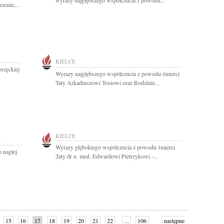
wyrazy najgłębszego współczucia z powodu...
enie,...
KIELCE
rzęckiej
Wyrazy najgłębszego współczucia z powodu śmierci
Taty Arkadiuszowi Tosiowi oraz Rodzinie...
KIELCE
E
Wyrazy głębokiego współczucia z powodu śmierci
 nagłej
Taty dr n. med. Edwardowi Pietrzykowi -...
15
16
17
18
19
20
21
22
...
106
następne