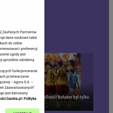
rmienia
Gliwice
Kielce
hodowe
Kraków
Lublin
Łódź
6
] Zaufanych Partnerów
woje dane osobowe takie
Olsztyn
likach do celów
Opole
teresowań i preferencji
e
Płock
ażenie zgody jest
we
Poznań
dę uprzednio udzieloną
Radom
yczących funkcjonowania
Rzeszów
kach przetwarzanie
inowe
Sosnowiec
ązanej – Agora S.A. –
inowe
Szczecin
awień Zaawansowanych”
Melo Radio
Toruń
go jest kierowany.
bójcze osiem minut Jagiellonii! Bohater był tylko
Trójmiasto
ości Gazeta.pl
i
Polityka
den
Warszawa
Wrocław