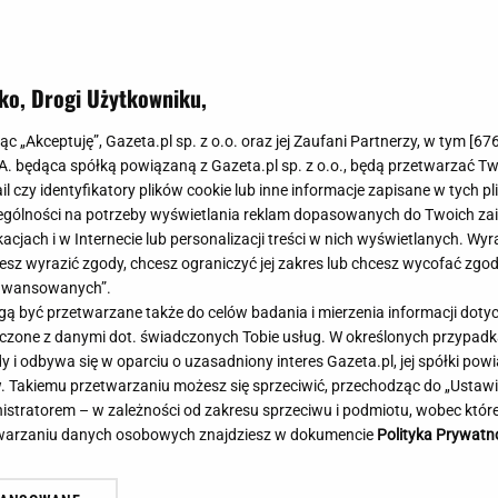
Meghan Markle
Krzesełka do ka
Magda Gessler
Łóżka dla dzieci
Barbara Kurdej-Szatan
Foteliki samoc
ko, Drogi Użytkowniku,
Aż oczy bolały... Tuż po
Księżna Kate
Przepisy
rze Lecha podeszli do
Porady
Jak zrobić?
jąc „Akceptuję”, Gazeta.pl sp. z o.o. oraz jej Zaufani Partnerzy, w tym [
67
łuchajcie!"
.A. będąca spółką powiązaną z Gazeta.pl sp. z o.o., będą przetwarzać T
Na czasie
Grzyby
ail czy identyfikatory plików cookie lub inne informacje zapisane w tych p
Memy
Koronawirus
gólności na potrzeby wyświetlania reklam dopasowanych do Twoich zain
Radio Zet
Porady - Zdrowi
acjach i w Internecie lub personalizacji treści w nich wyświetlanych. Wyr
Radio Pogoda
Sukienki jeanso
cesz wyrazić zgody, chcesz ograniczyć jej zakres lub chcesz wycofać zgo
Radio internetowe
Torebki worki
aawansowanych”.
 być przetwarzane także do celów badania i mierzenia informacji dot
Rock Radio
Życzenia
 łączone z danymi dot. świadczonych Tobie usług. W określonych przypad
Złote Przeboje
Życzenia urodz
i odbywa się w oparciu o uzasadniony interes Gazeta.pl, jej spółki powi
Chillizet - radio internetowe
Życzenia imien
. Takiemu przetwarzaniu możesz się sprzeciwić, przechodząc do „Ust
Podcasty
Newsy, plotki - 
nistratorem – w zależności od zakresu sprzeciwu i podmiotu, wobec które
Męczarnie Rakowa. W Szwecji będzie arcytrudno. A
Za
E-booki - Audiobooki
Lifestyle
etwarzaniu danych osobowych znajdziesz w dokumencie
Polityka Prywatn
już się cieszyli...
je
Planeta.pl
Co obejrzeć