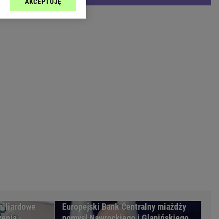
AKCEPTUJĘ
l sp. z o.o., jej
Zielona Góra
ić swoje preferencje
arzania danych poprzez
MAGAZYNY
ych”. Zmiana ustawień
syny
Kuchnia
a
Wysokie Obcasy
ach:
y
 celów identyfikacji.
omiar reklam i treści,
rynarka
enka za 29zł
zula
 wide
y
to
kim obcasie
miliardowe
Europejski Bank Centralny miażdży
zenia
pomysł Nawrockiego i Glapińskiego