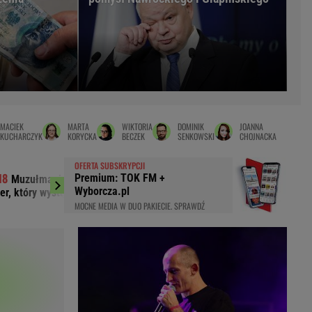
LED
MACIEK
MARTA
WIKTORIA
DOMINIK
JOANNA
KUCHARCZYK
KORYCKA
BECZEK
SENKOWSKI
CHOJNACKA
OFERTA SUBSKRYPCJI
Premium: TOK FM +
Muzułmanin i narodowiec. Kim jest
"Przypomina się
Wyborcza.pl
er, który wystąpił przed Nawrockim?
komentarzy po roczn
MOCNE MEDIA W DUO PAKIECIE. SPRAWDŹ
du
Rodzina
łodnych
Wakacje
Sennik