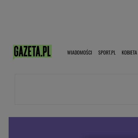
Poczta - Logowanie
Pobierz 
WIADOMOŚCI
SPORT.PL
KOBIETA
DZIECKO
KOBIETA
KULTURA
NEX
WIADOMOŚCI
SPORT
G.PL
Skoki narciarskie
Haps.pl
Ekstraklasa
Wiadomości ze świata
Bundesliga
Sport wiadomości
Liga Mistrzów
Horoskop
Liga Europy
Papież Franiszek
Koszykówka