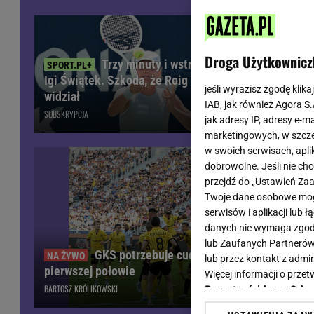
Wiadomości z Polski
Tenis
Plotki na topie
Sporty Walki
Niedziela handlowa
Siatkówka
Droga Użytkownicz
Trzy minuty i wstrząs u
Informacje na bieżąco
PlusLiga
Igi Świątek. Szkoda, że Roig tego nie
meczu piłka
Metro Warszawa
Lekkoatletyka
jeśli wyrazisz zgodę klika
widział
kibiców. "S
IAB, jak również Agora S
Duży Format
Kolarstwo
SUBSKRYPCJA
SUBSKRYPCJA
jak adresy IP, adresy e-m
Pogoda Warszawa
Bieganie
marketingowych, w szcze
Pogoda Kraków
Trening - ćwiczenia
w swoich serwisach, aplik
Pogoda Gdańsk
Ćwiczenia
dobrowolne. Jeśli nie ch
Pogoda Poznań
Dieta - Odżywianie
przejdź do „Ustawień Z
Twoje dane osobowe mogą
Pogoda Wrocław
Jak schudnąć?
serwisów i aplikacji lub
Gazeta na X
Sport - Fitness
danych nie wymaga zgody 
Fitness
lub Zaufanych Partnerów
F1 - Formuła 1
GKS potrzebuje cudu! Fatalna sytuacja po
lub przez kontakt z admi
pierwszej połowie
Więcej informacji o prz
BARTOSZ KRÓLIKOWSKI
Prywatności Agora S.A.