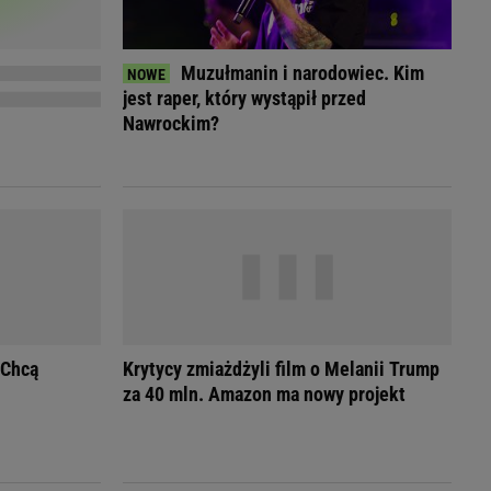
Przetargi
Licytacje komornicze
Komputery Forum
Muzułmanin i narodowiec. Kim
Alkomat online
jest raper, który wystąpił przed
Kalkulator opłacalności LPG
Nawrockim?
Przelicznik cm na cale i stopy
Kalkulator momentu obrotowego
Kalkulator mocy
Kalkulator zużycia paliwa
Kalkulator rozmiaru opon
Przelicznik mile na kilometry
 Chcą
Krytycy zmiażdżyli film o Melanii Trump
za 40 mln. Amazon ma nowy projekt