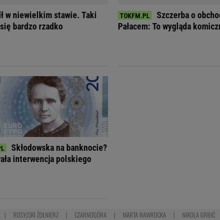
ł w niewielkim stawie. Taki
Szczerba o obcho
 się bardzo rzadko
Pałacem: To wygląda komicz
Skłodowska na banknocie?
ła interwencja polskiego
ROSYJSKI ŻOŁNIERZ
CZARNOGÓRA
MARTA NAWROCKA
NIKOLA GRBIĆ