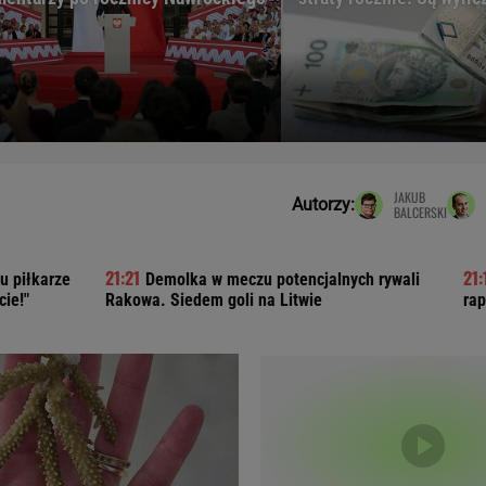
Telewizor LG O
JAKUB
Autorzy:
BALCERSKI
u piłkarze
Demolka w meczu potencjalnych rywali
cie!"
Rakowa. Siedem goli na Litwie
rap
Doda
Kalkulator Poro
Magda Gessler
Kalendarz dni p
Agnieszka Woźniak-Starak
Kalendarz ciąży