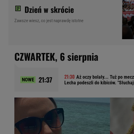
Dzień w skrócie
Ładowanie samochodu elektrycznego
Filtr cząstek stałych
Zawsze wiesz, co jest naprawdę istotne
Brzydki zapach w samochodzie
Numer Vin
Ogłoszenia motoryzacyjne
Waluty
CZWARTEK,
6 sierpnia
Komunikaty
Opel Meriva
Toyota Auris
Toyota Avensis
Aż oczy bolały... Tuż po mecz
21:37
NOWE
Lecha podeszli do kibiców. "Słuchaj
Jeep Grand Cherokee
POPULARNE TEMATY
Liga Mistrzów
Legia Warszawa
Liga Europy
Paszport Covidowy
Piłka Nożna
Wczasy w górach