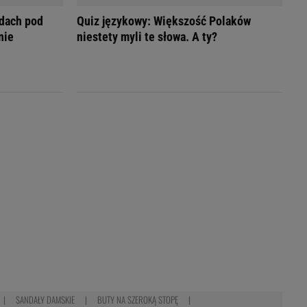
dach pod
Quiz językowy: Większość Polaków
nie
niestety myli te słowa. A ty?
SANDAŁY DAMSKIE
BUTY NA SZEROKĄ STOPĘ