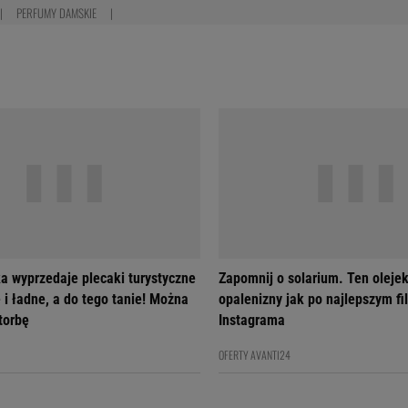
PERFUMY DAMSKIE
a wyprzedaje plecaki turystyczne
Zapomnij o solarium. Ten olejek
 i ładne, a do tego tanie! Można
opalenizny jak po najlepszym fil
 torbę
Instagrama
OFERTY AVANTI24