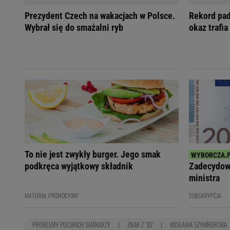
Prezydent Czech na wakacjach w Polsce.
Rekord pad
Wybrał się do smażalni ryb
okaz trafia
To nie jest zwykły burger. Jego smak
podkręca wyjątkowy składnik
Zadecydowa
ministra
MATERIAŁ PROMOCYJNY
SUBSKRYPCJA
PROBLEMY POLSKICH SIATKARZY
ZNAK Z '30'
WISŁAWA SZYMBORSKA