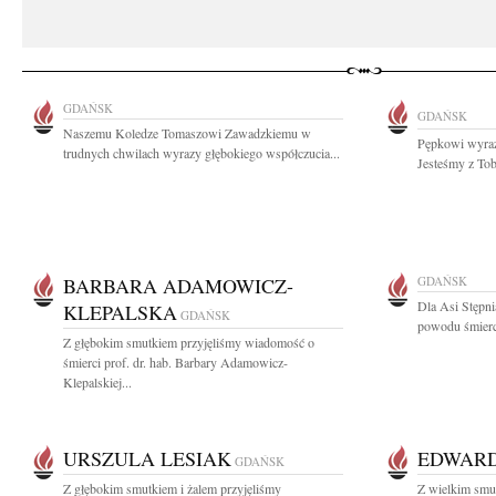
GDAŃSK
GDAŃSK
Naszemu Koledze Tomaszowi Zawadzkiemu w
Pępkowi wyraz
trudnych chwilach wyrazy głębokiego współczucia...
Jesteśmy z Tob
BARBARA ADAMOWICZ-
GDAŃSK
Dla Asi Stępni
KLEPALSKA
GDAŃSK
powodu śmierci
Z głębokim smutkiem przyjęliśmy wiadomość o
śmierci prof. dr. hab. Barbary Adamowicz-
Klepalskiej...
URSZULA LESIAK
EDWARD
GDAŃSK
Z głębokim smutkiem i żalem przyjęliśmy
Z wielkim smu