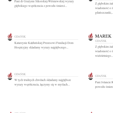
Pani dr Grażynie Sikorskiej-Wiśniewskiej wyrazy
Z głębokim ża
głębokiego współczucia z powodu śmierci...
wiadomość o ś
gdańszczanki,..
MAREK 
GDAŃSK
GDAŃSK
Katarzynie Kałduńskiej Prezesowi Fundacji Dom
Z głębokim żal
Hospicyjny składamy wyrazy najgłębszego...
wiadomość o ś
wieloletniego..
GDAŃSK
GDAŃSK
W tych trudnych chwilach składamy najgłębsze
Pani Jolancie 
wyrazy współczucia, łączymy się w myślach...
powodu śmierci