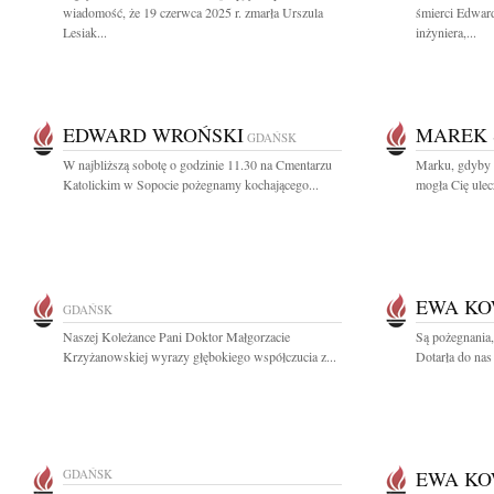
wiadomość, że 19 czerwca 2025 r. zmarła Urszula
śmierci Edwar
Lesiak...
inżyniera,...
EDWARD WROŃSKI
MAREK 
GDAŃSK
W najbliższą sobotę o godzinie 11.30 na Cmentarzu
Marku, gdyby m
Katolickim w Sopocie pożegnamy kochającego...
mogła Cię ulecz
EWA K
GDAŃSK
Naszej Koleżance Pani Doktor Małgorzacie
Są pożegnania,
Krzyżanowskiej wyrazy głębokiego współczucia z...
Dotarła do nas
GDAŃSK
EWA K