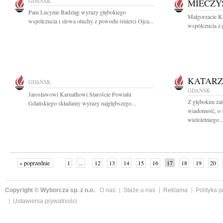
GDAŃSK
MIECZY
Pani Lucynie Badziąg wyrazy głębokiego
Małgorzacie K
współczucia i słowa otuchy z powodu śmierci Ojca...
współczucia z 
KATAR
GDAŃSK
GDAŃSK
Jarosławowi Karnathowi Staroście Powiatu
Z głębokim żal
Gdańskiego składamy wyrazy najgłębszego...
wiadomość, o 
wieloletniego..
« poprzednie
1
...
12
13
14
15
16
17
18
19
20
»
Copyright © Wyborcza sp. z o.o.
O nas
Staże u nas
Reklama
Polityka 
Ustawienia prywatności