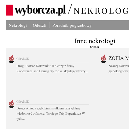
Nekrologi
Odeszli
Poradnik pogrzebowy
Inne nekrologi
ZOFIA 
GDAŃSK
Drogi Piotrze Koleżanki i Koledzy z firmy
Naszej Koleża
Konecranes and Demag Sp. z o.o. składają wyrazy...
głębokiego wspó
GDAŃSK
Droga Aniu, z głębokim smutkiem przyjęliśmy
wiadomość o śmierci Twojego Taty Eugeniusza W
tych...