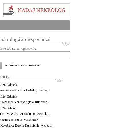
 nekrologów i wspomnień
wisko lub numer ogłoszenia:
+ szukanie zaawansowane
KROLOGI
.2026
Gdańsk
iotrze Koleżanki i Koledzy z firmy...
.2026
Gdańsk
Koleżance Renacie Sęk w trudnych...
.2026
Gdańsk
iotrowi Widzowi Radnemu Sejmiku...
Mazurek
03.08.2026
Gdańsk
 Koleżance Beacie Rumińskiej wyrazy...