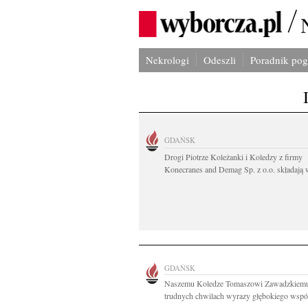
Nekrologi
Odeszli
Poradnik po
GDAŃSK
Drogi Piotrze Koleżanki i Koledzy z firmy
Konecranes and Demag Sp. z o.o. składają w
GDAŃSK
Naszemu Koledze Tomaszowi Zawadzkiem
trudnych chwilach wyrazy głębokiego współ