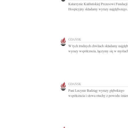
Katarzynie Kałduńskiej Prezesowi Fundacj
Hospicyjny składamy wyrazy najgłębszego..
GDAŃSK
W tych trudnych chwilach składamy najgłęb
wyrazy współczucia, łączymy się w myślach
GDAŃSK
Pani Lucynie Badziąg wyrazy głębokiego
współczucia i słowa otuchy z powodu śmierc