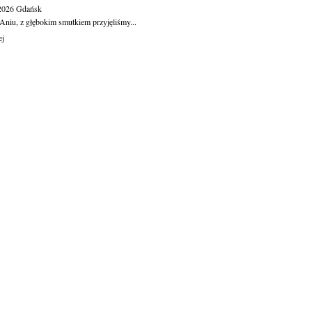
.2026
Gdańsk
Aniu, z głębokim smutkiem przyjęliśmy...
ej