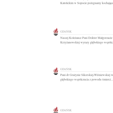
Katolickim w Sopocie pożegnamy kochające
GDAŃSK
Naszej Koleżance Pani Doktor Małgorzacie
Krzyżanowskiej wyrazy głębokiego współczu
GDAŃSK
Pani dr Grażynie Sikorskiej-Wiśniewskiej 
głębokiego współczucia z powodu śmierci...
GDAŃSK