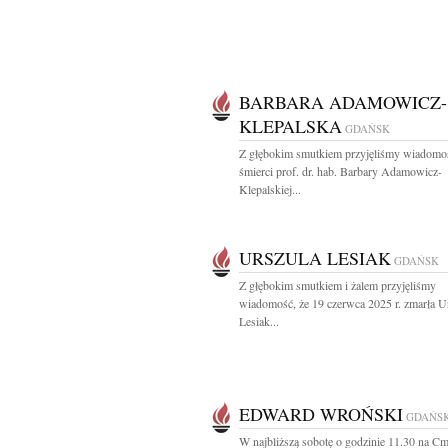
BARBARA ADAMOWICZ-
KLEPALSKA
GDAŃSK
Z głębokim smutkiem przyjęliśmy wiadomo
śmierci prof. dr. hab. Barbary Adamowicz-
Klepalskiej...
URSZULA LESIAK
GDAŃSK
Z głębokim smutkiem i żalem przyjęliśmy
wiadomość, że 19 czerwca 2025 r. zmarła U
Lesiak...
EDWARD WROŃSKI
GDAŃS
W najbliższą sobotę o godzinie 11.30 na C