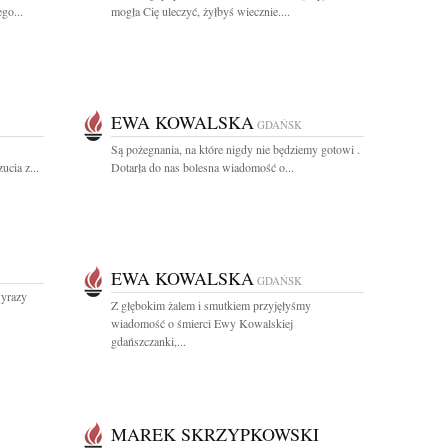
go...
mogła Cię uleczyć, żyłbyś wiecznie....
EWA KOWALSKA
GDAŃSK
Są pożegnania, na które nigdy nie będziemy gotowi .
cia z...
Dotarła do nas bolesna wiadomość o...
EWA KOWALSKA
GDAŃSK
wyrazy
Z głębokim żalem i smutkiem przyjęłyśmy
wiadomość o śmierci Ewy Kowalskiej
gdańszczanki,...
MAREK SKRZYPKOWSKI