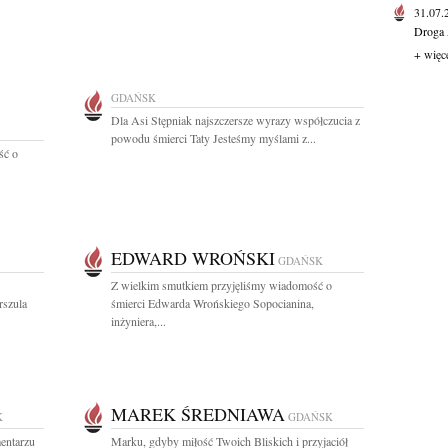
31.07
Droga 
+ więc
GDAŃSK
Dla Asi Stępniak najszczersze wyrazy współczucia z
powodu śmierci Taty Jesteśmy myślami z...
ść o
EDWARD WROŃSKI
GDAŃSK
Z wielkim smutkiem przyjęliśmy wiadomość o
rszula
śmierci Edwarda Wrońskiego Sopocianina,
inżyniera,...
MAREK ŚREDNIAWA
K
GDAŃSK
mentarzu
Marku, gdyby miłość Twoich Bliskich i przyjaciół