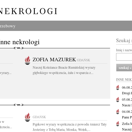
grzebowy
Inne nekrologi
Szukaj
Imię i naz
ZOFIA MAZUREK
GDAŃSK
Naszej Koleżance Beacie Rumińskiej wyrazy
yrazy...
głębokiego współczucia, żalu i wsparcia z...
INNE NE
06.08
Drogi P
05.08
Nasze 
04.08
GDAŃSK
Panu P
u w
Zofia 
Pępkowi wyrazy współczucia z powodu śmierci Taty
czucia...
Naszej
Jesteśmy z Tobą Maria, Monka, Wołek,...