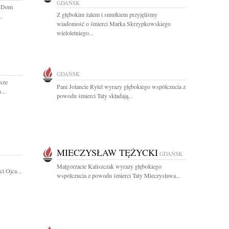
GDAŃSK
i Dom
Z głębokim żalem i smutkiem przyjęliśmy
.
wiadomość o śmierci Marka Skrzypkowskiego
wieloletniego...
GDAŃSK
sze
Pani Jolancie Rytel wyrazy głębokiego współczucia z
...
powodu śmierci Taty składają...
MIECZYSŁAW TĘŻYCKI
GDAŃSK
Małgorzacie Kaliszczak wyrazy głębokiego
i Ojca...
współczucia z powodu śmierci Taty Mieczysława...