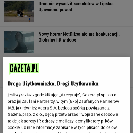
Dron nie wysadził samolotów w Lipsku.
Ujawniono powód
Nowy horror Netfliksa nie ma konkurencji.
Globalny hit w dobę
Popularny napój wycofany ze sprzedaży.
"Piekący, gorzkawy smak"
Droga Użytkowniczko, Drogi Użytkowniku,
Czarnecki zawieszony w PiS. "Zrobi
jeśli wyrazisz zgodę klikając „Akceptuję”, Gazeta.pl sp. z o.o.
wszystko, żeby wrócić do Brukseli"
oraz jej Zaufani Partnerzy, w tym [
676
] Zaufanych Partnerów
IAB, jak również Agora S.A. będąca spółką powiązaną z
SUBSKRYPCJA
Gazeta.pl sp. z o.o., będą przetwarzać Twoje dane osobowe
takie jak adresy IP, adresy e-mail czy identyfikatory plików
Wachowicz ujawnia prawdę o
cookie lub inne informacje zapisane w tych plikach do celów
prowadzeniu restauracji. Z tym się boryka