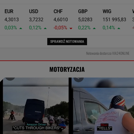
EUR
USD
CHF
GBP
WIG
4,3013
3,7232
4,6010
5,0283
151 995,83
0,03%
0,12%
-0,05%
0,22%
0,14%
SPRAWDŹ NOTOWANIA
Notowania dostarcza VIA24ONLINE
MOTORYZACJA