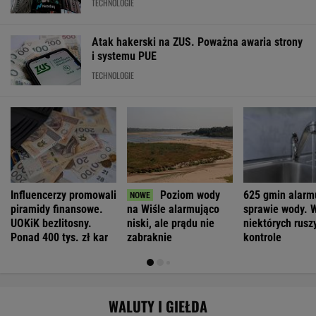
TECHNOLOGIE
Atak hakerski na ZUS. Poważna awaria strony
i systemu PUE
TECHNOLOGIE
Influencerzy promowali
Poziom wody
625 gmin alarm
piramidy finansowe.
na Wiśle alarmująco
sprawie wody. 
UOKiK bezlitosny.
niski, ale prądu nie
niektórych ruszy
Ponad 400 tys. zł kar
zabraknie
kontrole
WALUTY I GIEŁDA