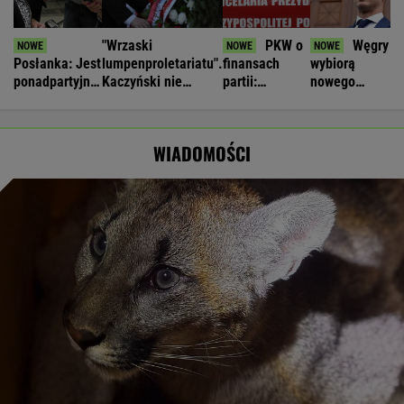
"Wrzaski
PKW o
Węgry
Posłanka: Jest
lumpenproletariatu".
finansach
wybiorą
ponadpartyjna
Kaczyński nie
partii:
nowego
zgoda ws.
wytrzymał na
zastrzeżenia
prezydenta.
zakazu nocnej
miesięcznicy
do sprawozdań
Andras Baka
sprzedaży
PiS i PSL
jedynym
WIADOMOŚCI
alkoholu
kandydatem