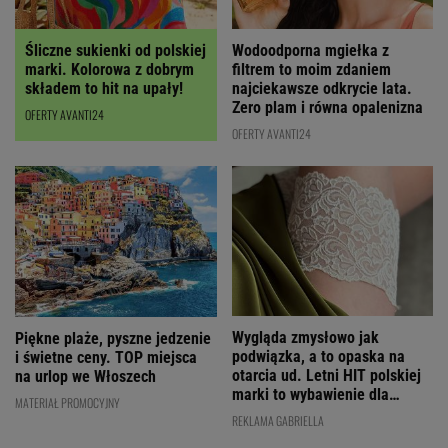
Wodoodporna mgiełka z
Śliczne sukienki od polskiej
filtrem to moim zdaniem
marki. Kolorowa z dobrym
najciekawsze odkrycie lata.
składem to hit na upały!
Zero plam i równa opalenizna
OFERTY AVANTI24
OFERTY AVANTI24
Wygląda zmysłowo jak
Piękne plaże, pyszne jedzenie
podwiązka, a to opaska na
i świetne ceny. TOP miejsca
otarcia ud. Letni HIT polskiej
na urlop we Włoszech
marki to wybawienie dla
MATERIAŁ PROMOCYJNY
kobiet!
REKLAMA GABRIELLA