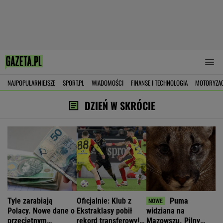
NAJPOPULARNIEJSZE
SPORT.PL
WIADOMOŚCI
FINANSE I TECHNOLOGIA
MOTORYZA
DZIEŃ W SKRÓCIE
Tyle zarabiają
Oficjalnie: Klub z
Puma
Polacy. Nowe dane o
Ekstraklasy pobił
widziana na
przeciętnym
rekord transferowy!
Mazowszu. Pilny