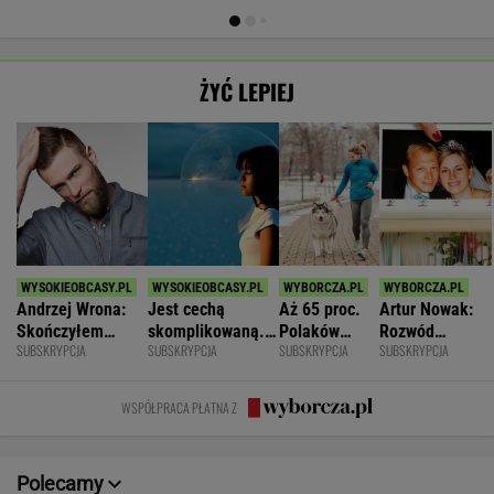
ŻYĆ LEPIEJ
Andrzej Wrona:
Jest cechą
Aż 65 proc.
Artur Nowak:
Skończyłem
skomplikowaną.
Polaków
Rozwód
SUBSKRYPCJA
SUBSKRYPCJA
SUBSKRYPCJA
SUBSKRYPCJA
karierę, bo
Sprawia, że silniej
odczuwa
odsłania dużo
chciałem być
przeżywamy stres
ruchowstręt.
więcej niż
fajnym mężem i
Nie ćwiczy w
prawda o
WSPÓŁPRACA PŁATNA Z
ojcem
ogóle
współmałżonku
Polecamy