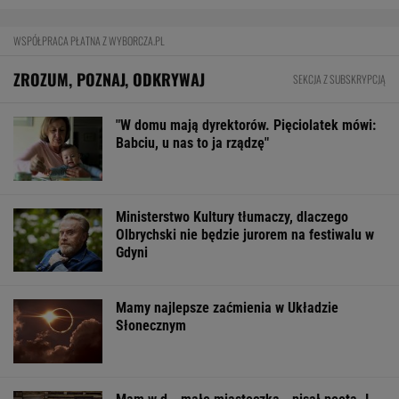
WSPÓŁPRACA PŁATNA Z WYBORCZA.PL
ZROZUM, POZNAJ, ODKRYWAJ
SEKCJA Z SUBSKRYPCJĄ
"W domu mają dyrektorów. Pięciolatek mówi:
Babciu, u nas to ja rządzę"
Ministerstwo Kultury tłumaczy, dlaczego
Olbrychski nie będzie jurorem na festiwalu w
Gdyni
Mamy najlepsze zaćmienia w Układzie
Słonecznym