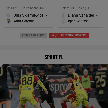
Dziś 17:00 • Piłka nożna (M)
Dziś 23:00 • Tenis (K)
Unia Skierniewice
-
Diana Sznajder
-
Arka Gdynia
-
Iga Świątek
-
POKAŻ TRWAJĄCE
WIĘCEJ NA
WYNIKI.SPORT.PL
SPORT.PL