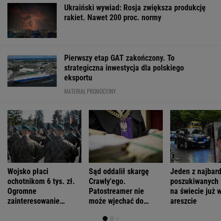
Ukraiński wywiad: Rosja zwiększa produkcję
rakiet. Nawet 200 proc. normy
Pierwszy etap GAT zakończony. To
strategiczna inwestycja dla polskiego
eksportu
MATERIAŁ PROMOCYJNY
Wojsko płaci
Sąd oddalił skargę
Jeden z najbard
ochotnikom 6 tys. zł.
Crawly'ego.
poszukiwanych 
Ogromne
Patostreamer nie
na świecie już 
zainteresowanie
może wjechać do
areszcie
programem
Schengen