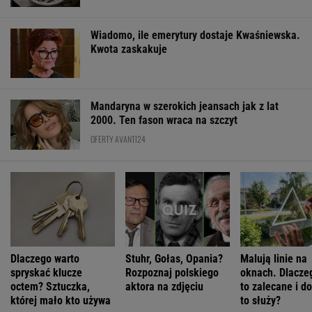
Wiadomo, ile emerytury dostaje Kwaśniewska.
Kwota zaskakuje
Mandaryna w szerokich jeansach jak z lat
2000. Ten fason wraca na szczyt
OFERTY AVANTI24
Dlaczego warto
Stuhr, Gołas, Opania?
Malują linie na
spryskać klucze
Rozpoznaj polskiego
oknach. Dlaczeg
octem? Sztuczka,
aktora na zdjęciu
to zalecane i d
której mało kto używa
to służy?