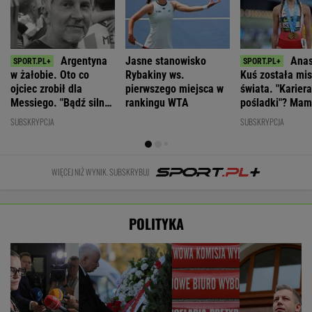
Argentyna
Jasne stanowisko
Anas
w żałobie. Oto co
Rybakiny ws.
Kuś została mis
ojciec zrobił dla
pierwszego miejsca w
świata. "Karier
Messiego. "Bądź silny,
rankingu WTA
pośladki"? Mam
Leo"
komentarz
SUBSKRYPCJA
SUBSKRYPCJA
WIĘCEJ NIŻ WYNIK. SUBSKRYBUJ
POLITYKA