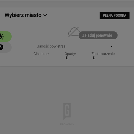
Wybierz miasto
PEŁNA POGODA
Załaduj ponownie
Jakość powietrza:
-
Ciśnienie:
Opady:
Zachmurzenie:
-
-%
-%