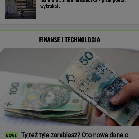
Mam w d...małe miasteczka - pisał poeta. I
wykrakał.
FINANSE I TECHNOLOGIA
Ty też tyle zarabiasz? Oto nowe dane o