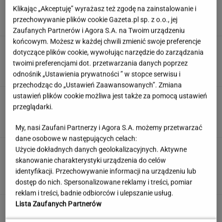
zwariowali"
Klikając „Akceptuję” wyrażasz też zgodę na zainstalowanie i
przechowywanie plików cookie Gazeta.pl sp. z o.o., jej
Zaufanych Partnerów i Agora S.A. na Twoim urządzeniu
końcowym. Możesz w każdej chwili zmienić swoje preferencje
Argentyna w żałobie. Oto co ojciec
dotyczące plików cookie, wywołując narzędzie do zarządzania
zrobił dla Messiego. "Bądź silny, Leo"
twoimi preferencjami dot. przetwarzania danych poprzez
SUBSKRYPCJA
odnośnik „Ustawienia prywatności ” w stopce serwisu i
przechodząc do „Ustawień Zaawansowanych”. Zmiana
ustawień plików cookie możliwa jest także za pomocą ustawień
Quiz. Rozpoznasz polskich aktorów?
przeglądarki.
Większość ma problemy przy 1. pytaniu
My, nasi Zaufani Partnerzy i Agora S.A. możemy przetwarzać
dane osobowe w następujących celach:
Second home nad morzem zyskuje na
Użycie dokładnych danych geolokalizacyjnych. Aktywne
popularności. Coraz więcej osób wybiera ten
skanowanie charakterystyki urządzenia do celów
model inwestowania
identyfikacji. Przechowywanie informacji na urządzeniu lub
dostęp do nich. Spersonalizowane reklamy i treści, pomiar
MATERIAŁ PROMOCYJNY
reklam i treści, badnie odbiorców i ulepszanie usług.
Lista Zaufanych Partnerów
Pensje lekarzy. Specjalista
hematolog dostał podwyżkę, ale zarabia mniej