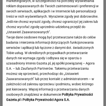
marketingowych, w szczególności na potrzeby wyświetlania
Z. KWASEK,
reklam dopasowanych do Twoich zainteresowań i preferencji w
M. WOLNIAK
swoich serwisach, aplikacjach i w Internecie lub personalizacji
treści w nich wyświetlanych. Wyrażenie zgody jest dobrowolne.
Jeśli nie chcesz wyrazić zgody, chcesz ograniczyć jej zakres lub
chcesz wycofać zgodę uprzednio udzieloną przejdź do
„Ustawień Zaawansowanych”.
Twoje dane osobowe mogą być przetwarzane także do celów
badania i mierzenia informacji dotyczących funkcjonowania
serwisów i aplikacji lub łączone z danymi dot. świadczonych
Tobie usług. W określonych przypadkach przetwarzanie
danych nie wymaga zgody i odbywa się w oparciu o
uzasadniony interes Gazeta.pl, jej spółki powiązanej – Agora
S.A. – lub Zaufanych Partnerów. Takiemu przetwarzaniu
możesz się sprzeciwić, przechodząc do „Ustawień
Zaawansowanych” lub przez kontakt z administratorem – w
zależności od zakresu sprzeciwu i podmiotu, wobec którego
jest kierowany. Więcej informacji o przetwarzaniu danych
osobowych znajdziesz w dokumencie
Polityka Prywatności
Gazeta.pl
i
Polityka Prywatności Agora S.A.
Szokujące nagranie z Tatr. "Rodzice, którzy