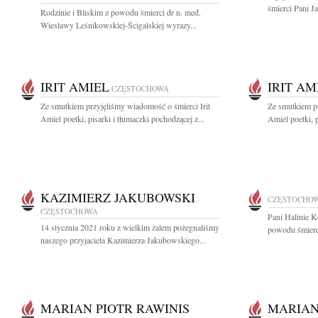
śmierci Pani J
Rodzinie i Bliskim z powodu śmierci dr n. med.
Wiesławy Leśnikowskiej-Ścigalskiej wyrazy...
IRIT AMIEL
IRIT AM
CZĘSTOCHOWA
Ze smutkiem przyjęliśmy wiadomość o śmierci Irit
Ze smutkiem pr
Amiel poetki, pisarki i tłumaczki pochodzącej z...
Amiel poetki, p
KAZIMIERZ JAKUBOWSKI
CZĘSTOCHO
CZĘSTOCHOWA
Pani Halinie K
14 stycznia 2021 roku z wielkim żalem pożegnaliśmy
powodu śmierc
naszego przyjaciela Kazimierza Jakubowskiego...
MARIAN PIOTR RAWINIS
MARIAN