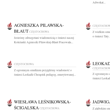
Adwokat...
AGNIESZKA PILAWSKA-
CZĘSTOCHO
BŁAUT
CZĘSTOCHOWA
Z wielkim smu
o śmierci Taty
Jesteśmy zdruzgotani wiadomością o śmierci naszej
Koleżanki Agnieszki Pilawskiej-Błaut Pracowała...
LEOKAD
CZĘSTOCHOWA
CZĘSTOCHO
Z ogromnym smutkiem przyjęliśmy wiadomość o
Z ogromnym s
śmierci Leokadii Chrząstek pedagog, emerytowanej...
śmierci Leokad
WIESŁAWA LEŚNIKOWSKA-
JADWIG
ŚCIGALSKA
CZĘSTOCHOWA
Z głębokim sm