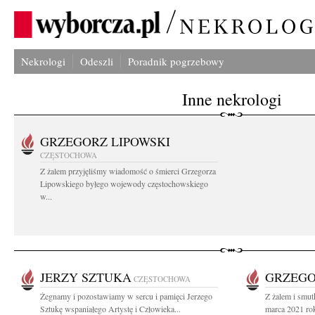
Nekrologi
Odeszli
Poradnik pogrzebowy
Inne nekrologi
GRZEGORZ LIPOWSKI
CZĘSTOCHOWA
Z żalem przyjęliśmy wiadomość o śmierci Grzegorza
Lipowskiego byłego wojewody częstochowskiego
w...
JERZY SZTUKA
GRZEGO
CZĘSTOCHOWA
Żegnamy i pozostawiamy w sercu i pamięci Jerzego
Z żalem i smut
Sztukę wspaniałego Artystę i Człowieka...
marca 2021 ro