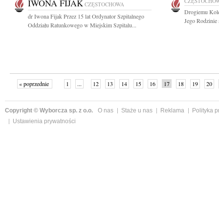
IWONA FIJAK
CZĘSTOCHO
CZĘSTOCHOWA
Drogiemu Kol
dr Iwona Fijak Przez 15 lat Ordynator Szpitalnego
Jego Rodzinie 
Oddziału Ratunkowego w Miejskim Szpitalu...
« poprzednie
1
...
12
13
14
15
16
17
18
19
20
»
Copyright © Wyborcza sp. z o.o.
O nas
Staże u nas
Reklama
Polityka 
Ustawienia prywatności