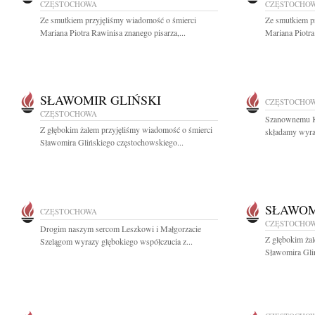
CZĘSTOCHOWA
CZĘSTOCHO
Ze smutkiem przyjęliśmy wiadomość o śmierci
Ze smutkiem p
Mariana Piotra Rawinisa znanego pisarza,...
Mariana Piotra
SŁAWOMIR GLIŃSKI
CZĘSTOCHO
CZĘSTOCHOWA
Szanownemu K
Z głębokim żalem przyjęliśmy wiadomość o śmierci
składamy wyraz
Sławomira Glińskiego częstochowskiego...
SŁAWOM
CZĘSTOCHOWA
CZĘSTOCHO
Drogim naszym sercom Leszkowi i Małgorzacie
Z głębokim ża
Szelągom wyrazy głębokiego współczucia z...
Sławomira Gli