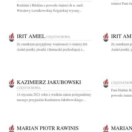
śmierci Pani J
Rodzinie i Bliskim z powodu śmierci dr n. med.
Wiesławy Leśnikowskiej-Ścigalskiej wyrazy...
IRIT AMIEL
IRIT AM
CZĘSTOCHOWA
Ze smutkiem przyjęliśmy wiadomość o śmierci Irit
Ze smutkiem pr
Amiel poetki, pisarki i tłumaczki pochodzącej z...
Amiel poetki, p
KAZIMIERZ JAKUBOWSKI
CZĘSTOCHO
CZĘSTOCHOWA
Pani Halinie K
14 stycznia 2021 roku z wielkim żalem pożegnaliśmy
powodu śmierc
naszego przyjaciela Kazimierza Jakubowskiego...
MARIAN PIOTR RAWINIS
MARIAN