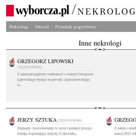
Nekrologi
Odeszli
Poradnik pogrzebowy
Inne nekrologi
GRZEGORZ LIPOWSKI
CZĘSTOCHOWA
Z żalem przyjęliśmy wiadomość o śmierci Grzegorza
Lipowskiego byłego wojewody częstochowskiego
w...
JERZY SZTUKA
GRZEGO
CZĘSTOCHOWA
Żegnamy i pozostawiamy w sercu i pamięci Jerzego
Z żalem i smut
Sztukę wspaniałego Artystę i Człowieka...
marca 2021 ro