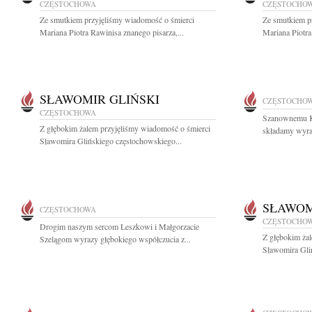
CZĘSTOCHOWA
CZĘSTOCHO
Ze smutkiem przyjęliśmy wiadomość o śmierci
Ze smutkiem p
Mariana Piotra Rawinisa znanego pisarza,...
Mariana Piotra
SŁAWOMIR GLIŃSKI
CZĘSTOCHO
CZĘSTOCHOWA
Szanownemu K
Z głębokim żalem przyjęliśmy wiadomość o śmierci
składamy wyraz
Sławomira Glińskiego częstochowskiego...
SŁAWOM
CZĘSTOCHOWA
CZĘSTOCHO
Drogim naszym sercom Leszkowi i Małgorzacie
Z głębokim ża
Szelągom wyrazy głębokiego współczucia z...
Sławomira Gli