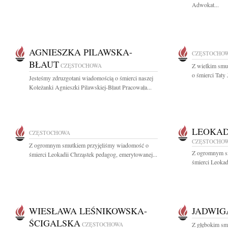
Adwokat...
AGNIESZKA PILAWSKA-
CZĘSTOCHO
BŁAUT
CZĘSTOCHOWA
Z wielkim smu
o śmierci Taty
Jesteśmy zdruzgotani wiadomością o śmierci naszej
Koleżanki Agnieszki Pilawskiej-Błaut Pracowała...
LEOKAD
CZĘSTOCHOWA
CZĘSTOCHO
Z ogromnym smutkiem przyjęliśmy wiadomość o
Z ogromnym s
śmierci Leokadii Chrząstek pedagog, emerytowanej...
śmierci Leokad
WIESŁAWA LEŚNIKOWSKA-
JADWIG
ŚCIGALSKA
CZĘSTOCHOWA
Z głębokim sm