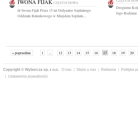
IWONA FIJAK
CZĘSTOCHO
CZĘSTOCHOWA
Drogiemu Kol
dr Iwona Fijak Przez 15 lat Ordynator Szpitalnego
Jego Rodzinie 
Oddziału Ratunkowego w Miejskim Szpitalu...
« poprzednie
1
...
12
13
14
15
16
17
18
19
20
»
Copyright © Wyborcza sp. z o.o.
O nas
Staże u nas
Reklama
Polityka 
Ustawienia prywatności