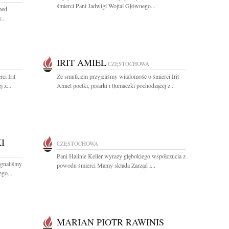
śmierci Pani Jadwigi Wojtal Głównego...
med.
...
IRIT AMIEL
CZĘSTOCHOWA
ci Irit
Ze smutkiem przyjęliśmy wiadomość o śmierci Irit
 z...
Amiel poetki, pisarki i tłumaczki pochodzącej z...
I
CZĘSTOCHOWA
Pani Halinie Keller wyrazy głębokiego współczucia z
egnaliśmy
powodu śmierci Mamy składa Zarząd i...
go...
S
MARIAN PIOTR RAWINIS