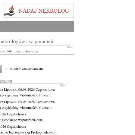
 nekrologów i wspomnień
wisko lub numer ogłoszenia:
+ szukanie zaawansowane
KROLOGI
rz Lipowski
06.08.2026
Częstochowa
m przyjęliśmy wiadomość o śmierci...
rz Lipowski
05.08.2026
Częstochowa
m przyjęliśmy wiadomość o śmierci...
.2026
Częstochowa
 głębokiego współczucia oraz...
.2026
Częstochowa
oannie Jędrzejowskiej-Prokop radczyni...