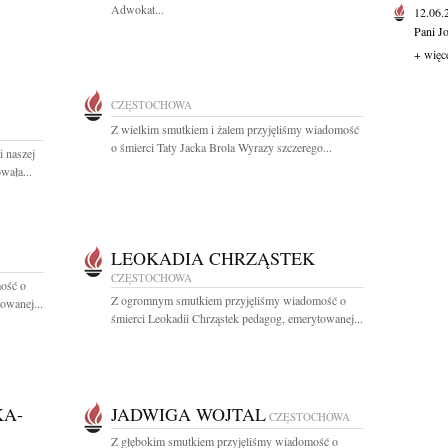
Adwokat...
12.06
Pani J
+ więc
CZĘSTOCHOWA
Z wielkim smutkiem i żalem przyjęliśmy wiadomość
o śmierci Taty Jacka Brola Wyrazy szczerego...
i naszej
wała...
LEOKADIA CHRZĄSTEK
CZĘSTOCHOWA
ość o
Z ogromnym smutkiem przyjęliśmy wiadomość o
owanej...
śmierci Leokadii Chrząstek pedagog, emerytowanej...
KA-
JADWIGA WOJTAL
CZĘSTOCHOWA
Z głębokim smutkiem przyjęliśmy wiadomość o