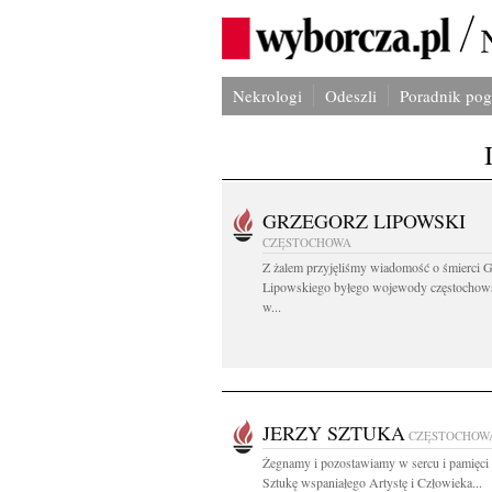
Nekrologi
Odeszli
Poradnik po
GRZEGORZ LIPOWSKI
CZĘSTOCHOWA
Z żalem przyjęliśmy wiadomość o śmierci 
Lipowskiego byłego wojewody częstochow
w...
JERZY SZTUKA
CZĘSTOCHOW
Żegnamy i pozostawiamy w sercu i pamięci
Sztukę wspaniałego Artystę i Człowieka...