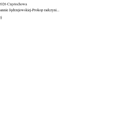
.2026
Częstochowa
oannie Jędrzejowskiej-Prokop radczyni...
ej