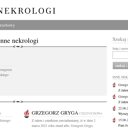
grzebowy
Inne nekrologi
Szukaj
Imię i naz
Grzegorza
skiego
INNE NE
Grzego
Z żale
Grzego
Z żale
22.06
GRZEGORZ GRYGA
A
CZĘSTOCHOWA
Wyrazy
15.06
 Jerzego
Z żalem i smutkiem zawiadamiamy, iż w dniu 2
Pani J
marca 2021 roku zmarł adw. Grzegorz Gryga