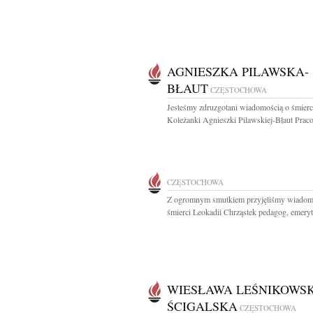
AGNIESZKA PILAWSKA-
BŁAUT
CZĘSTOCHOWA
Jesteśmy zdruzgotani wiadomością o śmierc
Koleżanki Agnieszki Pilawskiej-Błaut Praco
CZĘSTOCHOWA
Z ogromnym smutkiem przyjęliśmy wiadom
śmierci Leokadii Chrząstek pedagog, emeryt
WIESŁAWA LEŚNIKOWS
ŚCIGALSKA
CZĘSTOCHOWA