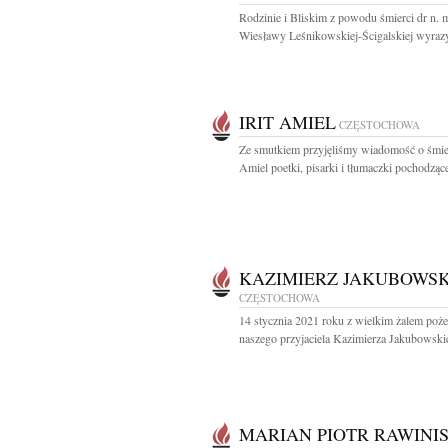
Rodzinie i Bliskim z powodu śmierci dr n. 
Wiesławy Leśnikowskiej-Ścigalskiej wyrazy
IRIT AMIEL
CZĘSTOCHOWA
Ze smutkiem przyjęliśmy wiadomość o śmier
Amiel poetki, pisarki i tłumaczki pochodzącej
KAZIMIERZ JAKUBOWSK
CZĘSTOCHOWA
14 stycznia 2021 roku z wielkim żalem poż
naszego przyjaciela Kazimierza Jakubowskie
MARIAN PIOTR RAWINI