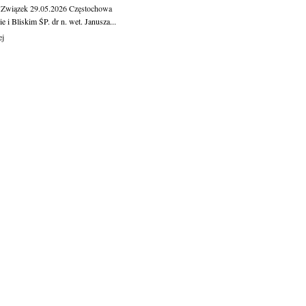
 Związek
29.05.2026
Częstochowa
e i Bliskim ŚP. dr n. wet. Janusza...
ej