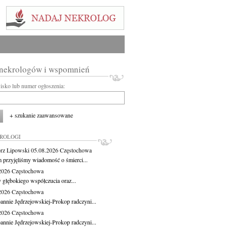
 nekrologów i wspomnień
wisko lub numer ogłoszenia:
+ szukanie zaawansowane
KROLOGI
rz Lipowski
05.08.2026
Częstochowa
m przyjęliśmy wiadomość o śmierci...
.2026
Częstochowa
 głębokiego współczucia oraz...
.2026
Częstochowa
oannie Jędrzejowskiej-Prokop radczyni...
.2026
Częstochowa
oannie Jędrzejowskiej-Prokop radczyni...