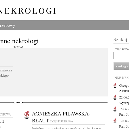
grzebowy
Inne nekrologi
Szukaj
Imię i naz
Grzegorza
skiego
INNE NE
Grzego
Z żale
22.06
Wyrazy
15.06
AGNIESZKA PILAWSKA-
OCHOWA
Pani J
BŁAUT
12.06
u 2
CZĘSTOCHOWA
Pani J
a
Jesteśmy zdruzgotani wiadomością o śmierci naszej