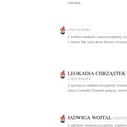
Adwokat...
CZĘSTOCHOWA
Z wielkim smutkiem i żalem przyjęliśmy w
o śmierci Taty Jacka Brola Wyrazy szczerego
LEOKADIA CHRZĄSTEK
CZĘSTOCHOWA
Z ogromnym smutkiem przyjęliśmy wiadom
śmierci Leokadii Chrząstek pedagog, emeryt
JADWIGA WOJTAL
CZĘSTO
Z głębokim smutkiem przyjęliśmy wiadomo