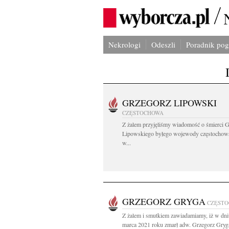
Nekrologi
Odeszli
Poradnik po
GRZEGORZ LIPOWSKI
CZĘSTOCHOWA
Z żalem przyjęliśmy wiadomość o śmierci 
Lipowskiego byłego wojewody częstochow
w...
GRZEGORZ GRYGA
CZĘST
Z żalem i smutkiem zawiadamiamy, iż w dni
marca 2021 roku zmarł adw. Grzegorz Gryg