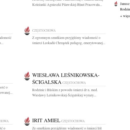
Janusz
Koleżanki Agnieszki Pilawskiej-Błaut Pracowała...
Rodzini
+ więc
CZĘSTOCHOWA
iadomość
Z ogromnym smutkiem przyjęliśmy wiadomość o
...
śmierci Leokadii Chrząstek pedagog, emerytowanej...
WIESŁAWA LEŚNIKOWSKA-
ŚCIGALSKA
CZĘSTOCHOWA
ość o
Rodzinie i Bliskim z powodu śmierci dr n. med.
owanej...
Wiesławy Leśnikowskiej-Ścigalskiej wyrazy...
IRIT AMIEL
CHOWA
CZĘSTOCHOWA
ść o
Ze smutkiem przyjęliśmy wiadomość o śmierci Irit