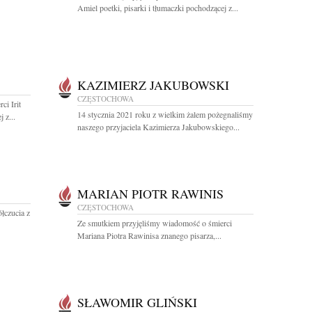
Amiel poetki, pisarki i tłumaczki pochodzącej z...
KAZIMIERZ JAKUBOWSKI
CZĘSTOCHOWA
ci Irit
14 stycznia 2021 roku z wielkim żalem pożegnaliśmy
 z...
naszego przyjaciela Kazimierza Jakubowskiego...
MARIAN PIOTR RAWINIS
CZĘSTOCHOWA
łczucia z
Ze smutkiem przyjęliśmy wiadomość o śmierci
Mariana Piotra Rawinisa znanego pisarza,...
S
SŁAWOMIR GLIŃSKI