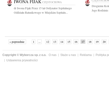
IWONA FIJAK
CZĘSTOCHO
CZĘSTOCHOWA
Drogiemu Kol
dr Iwona Fijak Przez 15 lat Ordynator Szpitalnego
Jego Rodzinie 
Oddziału Ratunkowego w Miejskim Szpitalu...
« poprzednie
1
...
12
13
14
15
16
17
18
19
20
»
Copyright © Wyborcza sp. z o.o.
O nas
Staże u nas
Reklama
Polityka 
Ustawienia prywatności