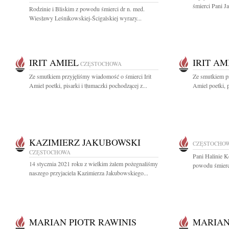
śmierci Pani J
Rodzinie i Bliskim z powodu śmierci dr n. med.
Wiesławy Leśnikowskiej-Ścigalskiej wyrazy...
IRIT AMIEL
IRIT AM
CZĘSTOCHOWA
Ze smutkiem przyjęliśmy wiadomość o śmierci Irit
Ze smutkiem pr
Amiel poetki, pisarki i tłumaczki pochodzącej z...
Amiel poetki, p
KAZIMIERZ JAKUBOWSKI
CZĘSTOCHO
CZĘSTOCHOWA
Pani Halinie K
14 stycznia 2021 roku z wielkim żalem pożegnaliśmy
powodu śmierc
naszego przyjaciela Kazimierza Jakubowskiego...
MARIAN PIOTR RAWINIS
MARIAN