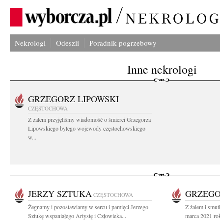
Nekrologi
Odeszli
Poradnik pogrzebowy
Inne nekrologi
GRZEGORZ LIPOWSKI
CZĘSTOCHOWA
Z żalem przyjęliśmy wiadomość o śmierci Grzegorza
Lipowskiego byłego wojewody częstochowskiego
w...
JERZY SZTUKA
GRZEGO
CZĘSTOCHOWA
Żegnamy i pozostawiamy w sercu i pamięci Jerzego
Z żalem i smut
Sztukę wspaniałego Artystę i Człowieka...
marca 2021 ro