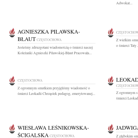
Adwokat...
AGNIESZKA PILAWSKA-
CZĘSTOCHO
BŁAUT
CZĘSTOCHOWA
Z wielkim smu
o śmierci Taty
Jesteśmy zdruzgotani wiadomością o śmierci naszej
Koleżanki Agnieszki Pilawskiej-Błaut Pracowała...
LEOKAD
CZĘSTOCHOWA
CZĘSTOCHO
Z ogromnym smutkiem przyjęliśmy wiadomość o
Z ogromnym s
śmierci Leokadii Chrząstek pedagog, emerytowanej...
śmierci Leokad
WIESŁAWA LEŚNIKOWSKA-
JADWIG
ŚCIGALSKA
CZĘSTOCHOWA
Z głębokim sm