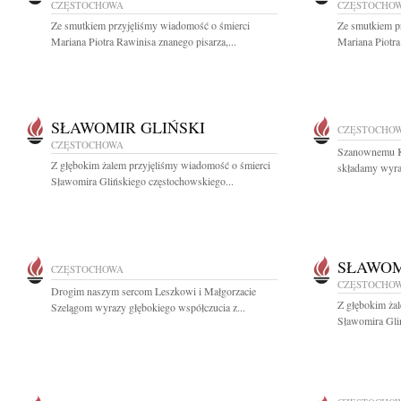
CZĘSTOCHOWA
CZĘSTOCHO
Ze smutkiem przyjęliśmy wiadomość o śmierci
Ze smutkiem p
Mariana Piotra Rawinisa znanego pisarza,...
Mariana Piotra
SŁAWOMIR GLIŃSKI
CZĘSTOCHO
CZĘSTOCHOWA
Szanownemu K
Z głębokim żalem przyjęliśmy wiadomość o śmierci
składamy wyraz
Sławomira Glińskiego częstochowskiego...
SŁAWOM
CZĘSTOCHOWA
CZĘSTOCHO
Drogim naszym sercom Leszkowi i Małgorzacie
Z głębokim ża
Szelągom wyrazy głębokiego współczucia z...
Sławomira Gli