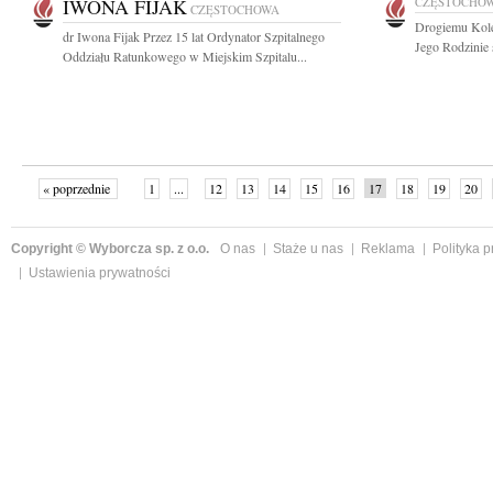
IWONA FIJAK
CZĘSTOCHO
CZĘSTOCHOWA
Drogiemu Kol
dr Iwona Fijak Przez 15 lat Ordynator Szpitalnego
Jego Rodzinie 
Oddziału Ratunkowego w Miejskim Szpitalu...
« poprzednie
1
...
12
13
14
15
16
17
18
19
20
»
Copyright © Wyborcza sp. z o.o.
O nas
Staże u nas
Reklama
Polityka 
Ustawienia prywatności