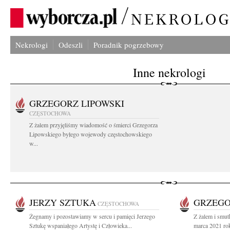
Nekrologi
Odeszli
Poradnik pogrzebowy
Inne nekrologi
GRZEGORZ LIPOWSKI
CZĘSTOCHOWA
Z żalem przyjęliśmy wiadomość o śmierci Grzegorza
Lipowskiego byłego wojewody częstochowskiego
w...
JERZY SZTUKA
GRZEGO
CZĘSTOCHOWA
Żegnamy i pozostawiamy w sercu i pamięci Jerzego
Z żalem i smut
Sztukę wspaniałego Artystę i Człowieka...
marca 2021 ro