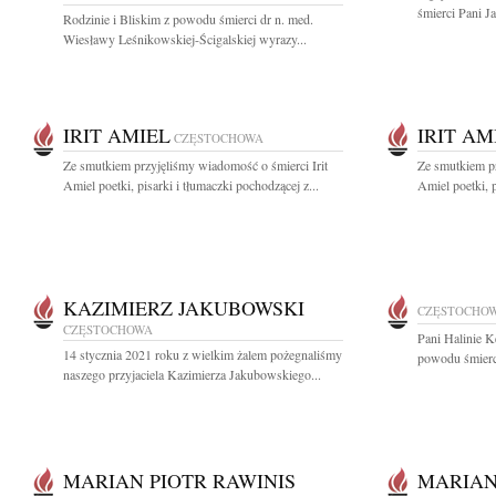
śmierci Pani J
Rodzinie i Bliskim z powodu śmierci dr n. med.
Wiesławy Leśnikowskiej-Ścigalskiej wyrazy...
IRIT AMIEL
IRIT AM
CZĘSTOCHOWA
Ze smutkiem przyjęliśmy wiadomość o śmierci Irit
Ze smutkiem pr
Amiel poetki, pisarki i tłumaczki pochodzącej z...
Amiel poetki, p
KAZIMIERZ JAKUBOWSKI
CZĘSTOCHO
CZĘSTOCHOWA
Pani Halinie K
14 stycznia 2021 roku z wielkim żalem pożegnaliśmy
powodu śmierc
naszego przyjaciela Kazimierza Jakubowskiego...
MARIAN PIOTR RAWINIS
MARIAN