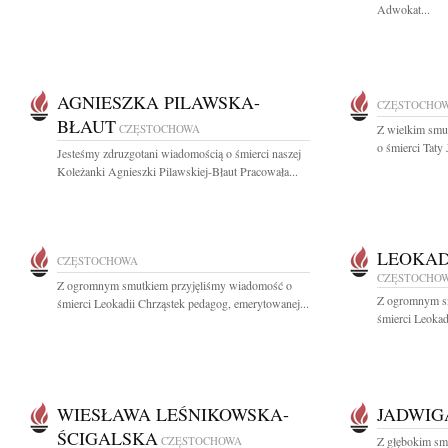
Adwokat...
AGNIESZKA PILAWSKA-
CZĘSTOCHO
BŁAUT
CZĘSTOCHOWA
Z wielkim smu
o śmierci Taty
Jesteśmy zdruzgotani wiadomością o śmierci naszej
Koleżanki Agnieszki Pilawskiej-Błaut Pracowała...
LEOKAD
CZĘSTOCHOWA
CZĘSTOCHO
Z ogromnym smutkiem przyjęliśmy wiadomość o
Z ogromnym s
śmierci Leokadii Chrząstek pedagog, emerytowanej...
śmierci Leokad
WIESŁAWA LEŚNIKOWSKA-
JADWIG
ŚCIGALSKA
CZĘSTOCHOWA
Z głębokim sm