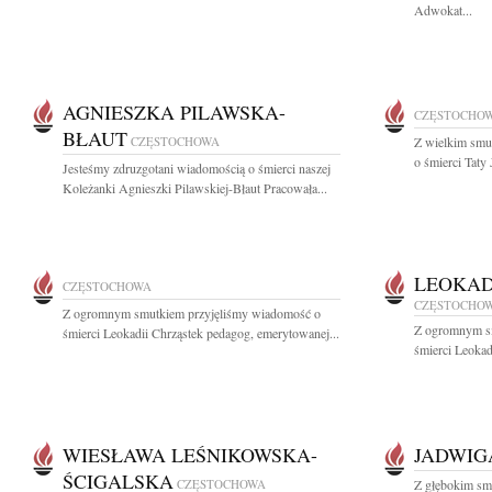
Adwokat...
AGNIESZKA PILAWSKA-
CZĘSTOCHO
BŁAUT
CZĘSTOCHOWA
Z wielkim smu
o śmierci Taty
Jesteśmy zdruzgotani wiadomością o śmierci naszej
Koleżanki Agnieszki Pilawskiej-Błaut Pracowała...
LEOKAD
CZĘSTOCHOWA
CZĘSTOCHO
Z ogromnym smutkiem przyjęliśmy wiadomość o
Z ogromnym s
śmierci Leokadii Chrząstek pedagog, emerytowanej...
śmierci Leokad
WIESŁAWA LEŚNIKOWSKA-
JADWIG
ŚCIGALSKA
CZĘSTOCHOWA
Z głębokim sm