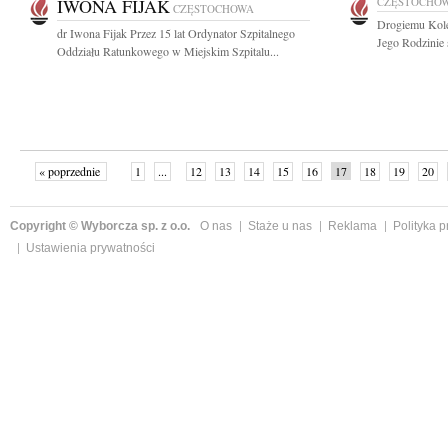
IWONA FIJAK
CZĘSTOCHO
CZĘSTOCHOWA
Drogiemu Kol
dr Iwona Fijak Przez 15 lat Ordynator Szpitalnego
Jego Rodzinie 
Oddziału Ratunkowego w Miejskim Szpitalu...
« poprzednie
1
...
12
13
14
15
16
17
18
19
20
»
Copyright © Wyborcza sp. z o.o.
O nas
Staże u nas
Reklama
Polityka 
Ustawienia prywatności