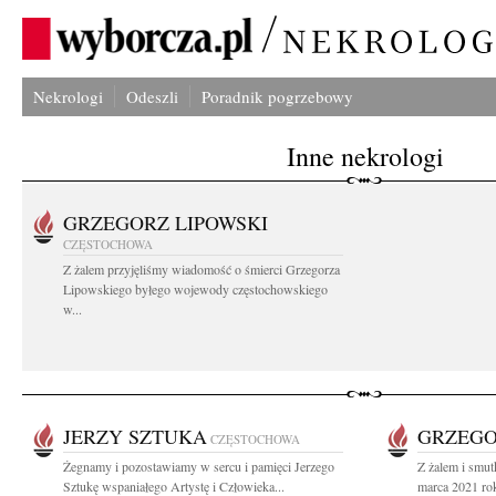
Nekrologi
Odeszli
Poradnik pogrzebowy
Inne nekrologi
GRZEGORZ LIPOWSKI
CZĘSTOCHOWA
Z żalem przyjęliśmy wiadomość o śmierci Grzegorza
Lipowskiego byłego wojewody częstochowskiego
w...
JERZY SZTUKA
GRZEGO
CZĘSTOCHOWA
Żegnamy i pozostawiamy w sercu i pamięci Jerzego
Z żalem i smut
Sztukę wspaniałego Artystę i Człowieka...
marca 2021 ro