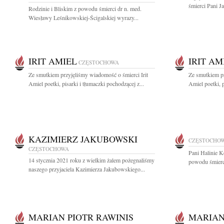
śmierci Pani J
Rodzinie i Bliskim z powodu śmierci dr n. med.
Wiesławy Leśnikowskiej-Ścigalskiej wyrazy...
IRIT AMIEL
IRIT AM
CZĘSTOCHOWA
Ze smutkiem przyjęliśmy wiadomość o śmierci Irit
Ze smutkiem pr
Amiel poetki, pisarki i tłumaczki pochodzącej z...
Amiel poetki, p
KAZIMIERZ JAKUBOWSKI
CZĘSTOCHO
CZĘSTOCHOWA
Pani Halinie K
14 stycznia 2021 roku z wielkim żalem pożegnaliśmy
powodu śmierc
naszego przyjaciela Kazimierza Jakubowskiego...
MARIAN PIOTR RAWINIS
MARIAN