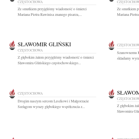
CZĘSTOCHOWA
CZĘSTOCHO
Ze smutkiem przyjęliśmy wiadomość o śmierci
Ze smutkiem p
Mariana Piotra Rawinisa znanego pisarza,...
Mariana Piotra
SŁAWOMIR GLIŃSKI
CZĘSTOCHO
CZĘSTOCHOWA
Szanownemu K
Z głębokim żalem przyjęliśmy wiadomość o śmierci
składamy wyraz
Sławomira Glińskiego częstochowskiego...
SŁAWOM
CZĘSTOCHOWA
CZĘSTOCHO
Drogim naszym sercom Leszkowi i Małgorzacie
Z głębokim ża
Szelągom wyrazy głębokiego współczucia z...
Sławomira Gli