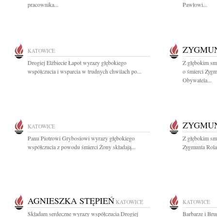
pracownika...
Pawłowi...
ZYGMUN
KATOWICE
Drogiej Elżbiecie Łapot wyrazy głębokiego
Z głębokim sm
współczucia i wsparcia w trudnych chwilach po...
o śmierci Zyg
Obywatela...
ZYGMUN
KATOWICE
Panu Piotrowi Grybosiowi wyrazy głębokiego
Z głębokim sm
współczucia z powodu śmierci Żony składają...
Zygmunta Rolat
AGNIESZKA STĘPIEŃ
KATOWICE
KATOWICE
Składam serdeczne wyrazy współczucia Drogiej
Barbarze i Br