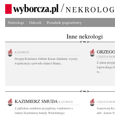
Nekrologi
Odeszli
Poradnik pogrzebowy
Inne nekrologi
GRZEGO
KATOWICE
CZĘSTOCHO
Drogiej Koleżance Sabinie Kacan składamy wyrazy
Z żalem przyj
współczucia z powodu śmierci Mamy...
Lipowskiego b
w...
KAZIMIERZ SMUDA
KATOWICE
CZĘSTOCHO
Z głębokim smutkiem przyjęliśmy wiadomość o
Szanownej Ko
śmierci Kazimierza Smudy Wieloletniego
adw. Anecie N