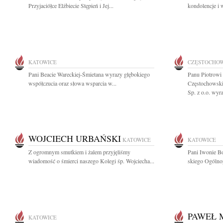
Przyjaciółce Elżbiecie Stępień i Jej...
kondolencje i 
KATOWICE
CZĘSTOCHO
Pani Beacie Wareckiej-Śmietana wyrazy głębokiego
Panu Piotrowi
współczucia oraz słowa wsparcia w...
Częstochowski
Sp. z o.o. wyra
WOJCIECH URBAŃSKI
KATOWICE
KATOWICE
Z ogromnym smutkiem i żalem przyjęliśmy
Pani Iwonie Bo
wiadomość o śmierci naszego Kolegi śp. Wojciecha...
skiego Ogólnop
PAWEŁ 
KATOWICE