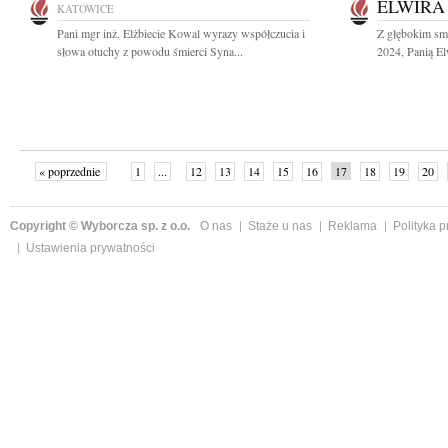
ELWIRA
KATOWICE
Pani mgr inż. Elżbiecie Kowal wyrazy współczucia i
Z głębokim sm
słowa otuchy z powodu śmierci Syna...
2024, Panią El
« poprzednie
1
...
12
13
14
15
16
17
18
19
20
»
Copyright © Wyborcza sp. z o.o.
O nas
Staże u nas
Reklama
Polityka 
Ustawienia prywatności