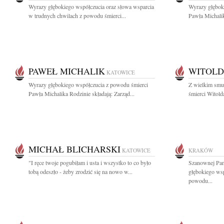
Wyrazy głębokiego współczucia oraz słowa wsparcia
Wyrazy głębok
w trudnych chwilach z powodu śmierci...
Pawła Michalik
PAWEŁ MICHALIK
WITOLD
KATOWICE
Wyrazy głębokiego współczucia z powodu śmierci
Z wielkim smu
Pawła Michalika Rodzinie składają: Zarząd...
śmierci Witold
MICHAŁ BLICHARSKI
KATOWICE
KRAKÓW
"I ręce twoje pogubiłam i usta i wszystko to co było
Szanownej Pan
tobą odeszło - żeby zrodzić się na nowo w...
głębokiego wsp
powodu...